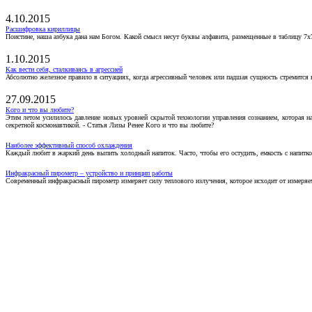
4.10.2015
Расшифровка кириллицы
Поистине, наша азбука дана нам Богом. Какой смысл несут буквы алфавита, размещенные в таблицу 7х
1.10.2015
Как вести себя, сталкиваясь в агрессией
Абсолютно железное правило в ситуациях, когда агрессивный человек или падшая сущность стремится ва
27.09.2015
Кого и что вы любите?
Этим летом усилилось давление новых уровней скрытой технологии управления сознанием, которая н
секретной космонавтикой. - Статья Лизы Ренее Кого и что вы любите?
Наиболее эффективный способ охлаждения
Каждый любит в жаркий день выпить холодный напиток. Часто, чтобы его остудить, емкость с напитко
Инфракрасный пирометр – устройство и принцип работы
Современный инфракрасный пирометр измеряет силу теплового излучения, которое исходит от измеряем