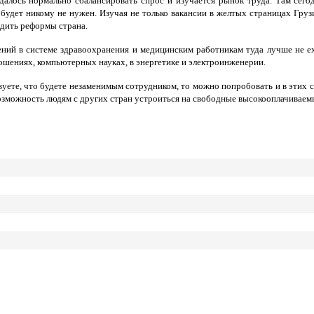
удалось нормально сбалансировать спрос и изучается рынок труда. Там сег
будет никому не нужен. Изучая не только вакансии в желтых страницах Грузи
дить реформы страна.
ений в системе здравоохранения и медицинским работникам туда лучше не ех
шениях, компьютерных науках, в энергетике и электроинженерии.
вуете, что будете незаменимым сотрудником, то можно попробовать и в этих 
озможность людям с других стран устроиться на свободные высокооплачиваемы