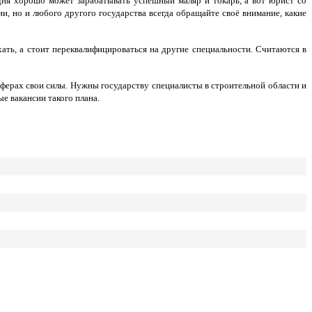
одня хорошо может зарабатывать успешный маляр и токарь, а вот юрист со
и, но и любого другого государства всегда обращайте своё внимание, какие
ать, а стоит переквалифицироваться на другие специальности. Считаются в
сферах свои силы. Нужны государству специалисты в строительной области и
е вакансии такого плана.