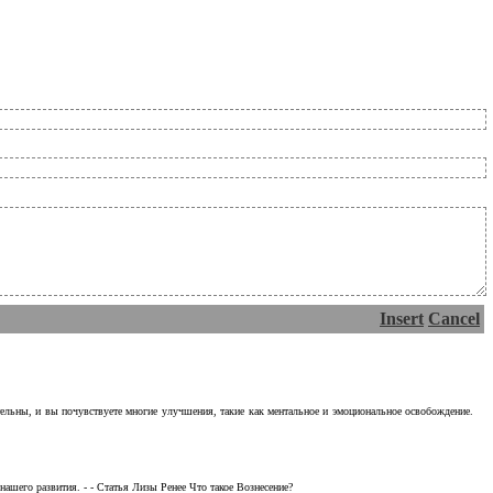
Insert
Cancel
тельны, и вы почувствуете многие улучшения, такие как ментальное и эмоциональное освобождение.
ашего развития. - - Статья Лизы Ренее Что такое Вознесение?