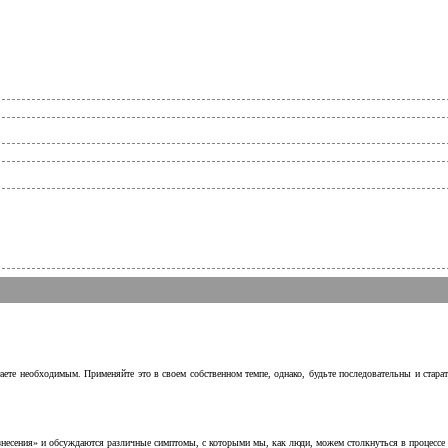
аете необходимым. Применяйте это в своем собственном темпе, однако, будьте последовательны и стара
несения» и обсуждаются различные симптомы, с которыми мы, как люди, можем столкнуться в процессе н