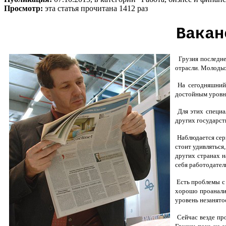
Просмотр:
эта статья прочитана 1412 раз
Вакан
Грузия последне
отрасли. Молодых
На сегодняшний 
достойным уровн
Для этих специа
других государст
Наблюдается серь
стоит удивляться
других странах н
себя работодател
Есть проблемы с 
хорошо проанализ
уровень незанято
Сейчас везде пр