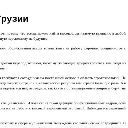
Грузии
тов, потому что всегда можно найти высокооплачиваемую вакансию в любой
ошую перспективу на будущее.
ого обслуживания всегда готова взять на работу хороших специалистов с
и долгой переподготовкой, поэтому желающие трудоустроиться там люди из
аны.
 требуются сотрудники на постоянной основе в область агротехнологии. Не
мледельческой страной и человеческие ресурсы там играют большую роль. А в
 задуматься над переездом, так как все организационные вопросы берут на
специалистами. И пока стоит такой дефицит профессиональных кадров, если
оиться на работу с высокой европейской зарплатой. Наблюдается серьёзный
поэтому и сфера журналистики вынуждена увольнять своих сотрудников. В