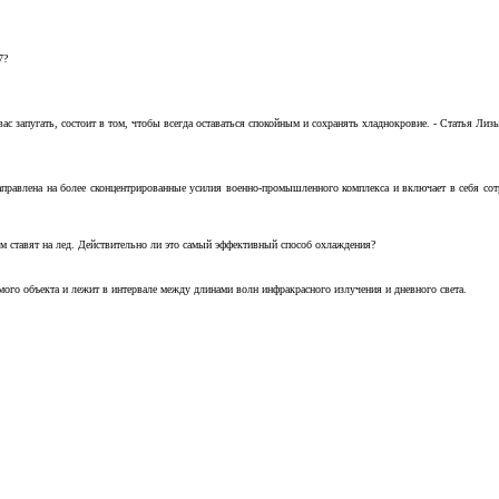
7?
с запугать, состоит в том, чтобы всегда оставаться спокойным и сохранять хладнокровие. - Статья Лизы 
аправлена на более сконцентрированные усилия военно-промышленного комплекса и включает в себя с
м ставят на лед. Действительно ли это самый эффективный способ охлаждения?
ого объекта и лежит в интервале между длинами волн инфракрасного излучения и дневного света.