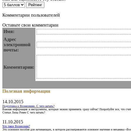
Комментарии пользователей
Оставьте свои комментарии
Имя:
Адрес
электронной
почты:
Комментарии:
Полезная информация
14.10.2015
Подготовка к Вознесению. С чего начать?
Важная информация и инструменты, которые можно применять сразу сейчас! Попробуйте все, что счит
Статья Лизы Ренее С чего начать?
11.10.2015
Что такое Вознесение?
Это основное пособие для начинающих, в котором рассматриваются основное значение и механика «Воз