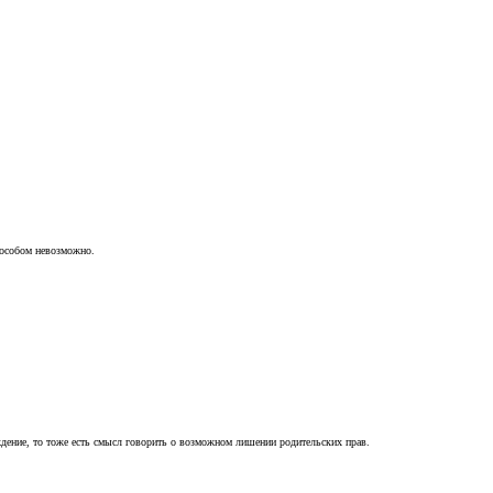
пособом невозможно.
ждение, то тоже есть смысл говорить о возможном лишении родительских прав.