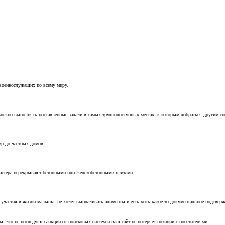
 военнослужащих по всему миру.
можно выполнять поставленные задачи в самых труднодоступных местах, к которым добраться другим с
ир до частных домов.
мастера перекрывают бетонными или железобетонными плитами.
т участия в жизни малыша, не хочет выплачивать алименты и есть хоть какое-то документальное подтвер
, что не последуют санкции от поисковых систем и ваш сайт не потеряет позиции с посетителями.