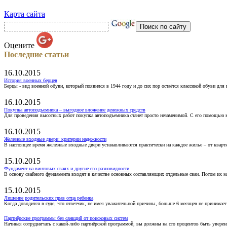
Карта сайта
Оцените
Последние статьи
16.10.2015
История военных берцев
Берцы - вид военной обуви, который появился в 1944 году и до сих пор остаётся классикой обуви для
16.10.2015
Покупка автоподъемника – выгодное вложение денежных средств
Для проведения высотных работ покупка автоподъемника станет просто незаменимой. С его помощью 
16.10.2015
Железные входные двери: критерии надежности
В настоящее время железные входные двери устанавливаются практически на каждое жилье – от кварт
15.10.2015
Фундамент на винтовых сваях и другие его разновидности
В основу свайного фундамента входят в качестве основных составляющих отдельные сваи. Потом их 
15.10.2015
Лишение родительских прав отца ребенка
Когда доводится в суде, что ответчик, не имея уважительной причины, больше 6 месяцев не принимае
Партнёрские программы без санкций от поисковых систем
Начиная сотрудничать с какой-либо партнёрской программой, вы должны на сто процентов быть уверены