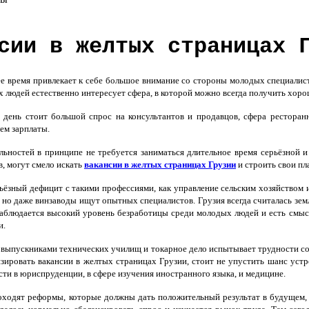
сии в желтых страницах 
е время привлекает к себе большое внимание со стороны молодых специалис
 людей естественно интересует сфера, в которой можно всегда получить хор
день стоит большой спрос на консультантов и продавцов, сфера ресторанн
ем зарплаты.
льностей в принципе не требуется заниматься длительное время серьёзной 
в, могут смело искать
вакансии в желтых страницах Грузии
и строить свои пл
ёзный дефицит с такими профессиями, как управление сельским хозяйством и
, но даже винзаводы ищут опытных специалистов. Грузия всегда считалась зе
аблюдается высокий уровень безработицы среди молодых людей и есть смысл
и.
выпускниками технических училищ и токарное дело испытывает трудности со 
ировать вакансии в желтых страницах Грузии, стоит не упустить шанс устр
сти в юриспруденции, в сфере изучения иностранного языка, и медицине.
оходят реформы, которые должны дать положительный результат в будущем, 