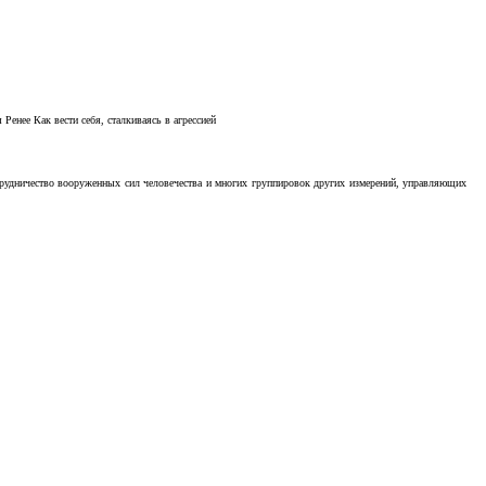
Ренее Как вести себя, сталкиваясь в агрессией
отрудничество вооруженных сил человечества и многих группировок других измерений, управляющих