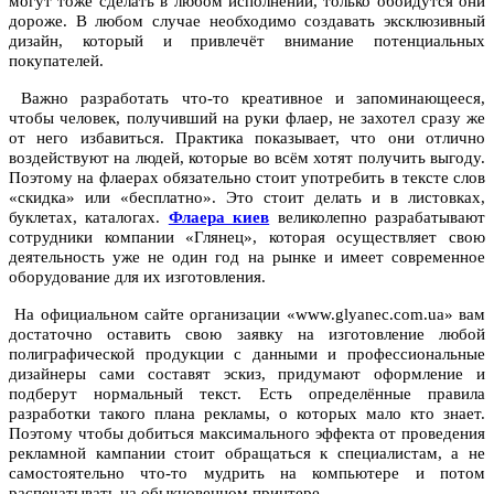
могут тоже сделать в любом исполнении, только обойдутся они
дороже. В любом случае необходимо создавать эксклюзивный
дизайн, который и привлечёт внимание потенциальных
покупателей.
Важно разработать что-то креативное и запоминающееся,
чтобы человек, получивший на руки флаер, не захотел сразу же
от него избавиться. Практика показывает, что они отлично
воздействуют на людей, которые во всём хотят получить выгоду.
Поэтому на флаерах обязательно стоит употребить в тексте слов
«скидка» или «бесплатно». Это стоит делать и в листовках,
буклетах, каталогах.
Флаера киев
великолепно разрабатывают
сотрудники компании «Глянец», которая осуществляет свою
деятельность уже не один год на рынке и имеет современное
оборудование для их изготовления.
На официальном сайте организации «www.glyanec.com.ua» вам
достаточно оставить свою заявку на изготовление любой
полиграфической продукции с данными и профессиональные
дизайнеры сами составят эскиз, придумают оформление и
подберут нормальный текст. Есть определённые правила
разработки такого плана рекламы, о которых мало кто знает.
Поэтому чтобы добиться максимального эффекта от проведения
рекламной кампании стоит обращаться к специалистам, а не
самостоятельно что-то мудрить на компьютере и потом
распечатывать на обыкновенном принтере.