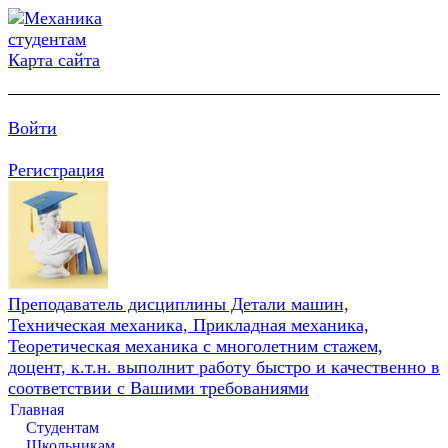
Карта сайта
Войти
Регистрация
Преподаватель дисциплины Детали машин,
Техническая механика, Прикладная механика,
Теоретическая механика с многолетним стажем,
доцент, к.т.н. выполнит работу быстро и качественно в
соответствии с Вашими требованиями
Главная
Студентам
Школьникам