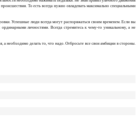
вательности необходимо нажимать педальки. Не зная правил уличного движения
 происшествия. То есть всегда нужно овладевать максимально специальными
ровки. Успешные люди всегда могут распоряжаться своим временем. Если вы
й ординарными личностями. Всегда стремитесь к чему-то уникальному, а не
, а необходимо делать то, что надо. Отбросьте все свои амбиции в стороны.