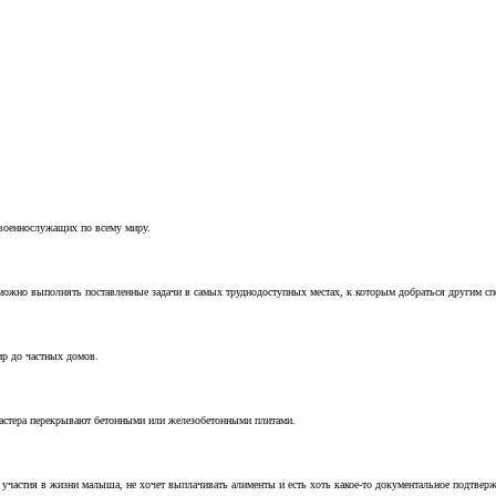
 военнослужащих по всему миру.
можно выполнять поставленные задачи в самых труднодоступных местах, к которым добраться другим с
ир до частных домов.
мастера перекрывают бетонными или железобетонными плитами.
т участия в жизни малыша, не хочет выплачивать алименты и есть хоть какое-то документальное подтвер