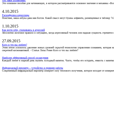
Что такое Вознесение?
Это основное пособие для начинающих, в котором рассматриваются основное значение и механика «Воз
4.10.2015
Расшифровка кириллицы
Поистине, наша азбука дана нам Богом. Какой смысл несут буквы алфавита, размещенные в таблицу 7х
1.10.2015
Как вести себя, сталкиваясь в агрессией
Абсолютно железное правило в ситуациях, когда агрессивный человек или падшая сущность стремится ва
27.09.2015
Кого и что вы любите?
Этим летом усилилось давление новых уровней скрытой технологии управления сознанием, которая н
секретной космонавтикой. - Статья Лизы Ренее Кого и что вы любите?
Наиболее эффективный способ охлаждения
Каждый любит в жаркий день выпить холодный напиток. Часто, чтобы его остудить, емкость с напитко
Инфракрасный пирометр – устройство и принцип работы
Современный инфракрасный пирометр измеряет силу теплового излучения, которое исходит от измеряем