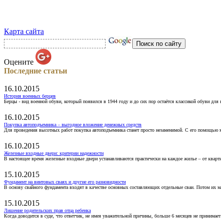
Карта сайта
Оцените
Последние статьи
16.10.2015
История военных берцев
Берцы - вид военной обуви, который появился в 1944 году и до сих пор остаётся классикой обуви для
16.10.2015
Покупка автоподъемника – выгодное вложение денежных средств
Для проведения высотных работ покупка автоподъемника станет просто незаменимой. С его помощью 
16.10.2015
Железные входные двери: критерии надежности
В настоящее время железные входные двери устанавливаются практически на каждое жилье – от кварт
15.10.2015
Фундамент на винтовых сваях и другие его разновидности
В основу свайного фундамента входят в качестве основных составляющих отдельные сваи. Потом их 
15.10.2015
Лишение родительских прав отца ребенка
Когда доводится в суде, что ответчик, не имея уважительной причины, больше 6 месяцев не принимае