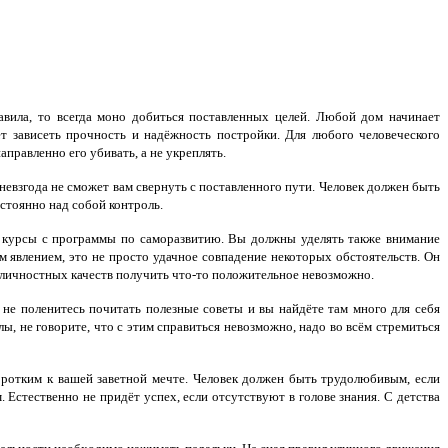
ила, то всегда моно добиться поставленных целей. Любой дом начинает
ет зависеть прочность и надёжность постройки. Для любого человеческого
аправленно его убивать, а не укреплять.
 невзгода не сможет вам свернуть с поставленного пути. Человек должен быть
стоянно над собой контроль.
т курсы с программы по саморазвитию. Вы должны уделять также внимание
м явлением, это не просто удачное совпадение некоторых обстоятельств. Он
 личностных качеств получить что-то положительное невозможно.
. не поленитесь почитать полезные советы и вы найдёте там много для себя
лы, не говорите, что с этим справиться невозможно, надо во всём стремиться
ротким к вашей заветной мечте. Человек должен быть трудолюбивым, если
. Естественно не придёт успех, если отсутствуют в голове знания. С детства