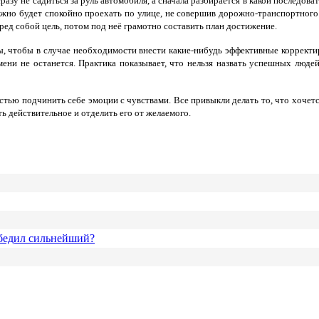
разу не садиться за руль автомобиля, а сначала разбирается в какой последо
жно будет спокойно проехать по улице, не совершив дорожно-транспортного
ед собой цель, потом под неё грамотно составить план достижение.
ы, чтобы в случае необходимости внести какие-нибудь эффективные корректи
емени не останется. Практика показывает, что нельзя назвать успешных люде
стью подчинить себе эмоции с чувствами. Все привыкли делать то, что хочется
ь действительное и отделить его от желаемого.
бедил сильнейший?