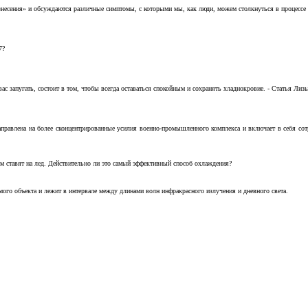
несения» и обсуждаются различные симптомы, с которыми мы, как люди, можем столкнуться в процессе н
7?
с запугать, состоит в том, чтобы всегда оставаться спокойным и сохранять хладнокровие. - Статья Лизы 
аправлена на более сконцентрированные усилия военно-промышленного комплекса и включает в себя с
м ставят на лед. Действительно ли это самый эффективный способ охлаждения?
ого объекта и лежит в интервале между длинами волн инфракрасного излучения и дневного света.