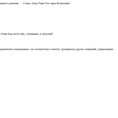
ашего развития. - - Статья Лизы Ренее Что такое Вознесение?
Ренее Как вести себя, сталкиваясь в агрессией
отрудничество вооруженных сил человечества и многих группировок других измерений, управляющих