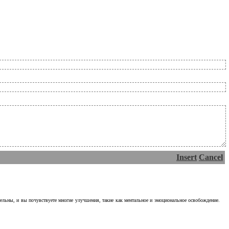
Insert
Cancel
тельны, и вы почувствуете многие улучшения, такие как ментальное и эмоциональное освобождение.