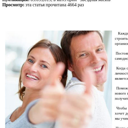
Просмотр:
эта статья прочитана 4664 раз
Каждый
строить
организ
Постоян
самодис
Когда с
личност
являетс
Поможет
нового 
получит
Чтобы б
хочет д
мы учим