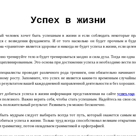
Успех в жизни
 человек хочет быть успешным в жизни и если соблюдать некоторые прав
ся с возведения фундамента. И от того насколько он будет прочным и буд
ма «гранитом» является здоровье и никогда не будет успеха в жизни, если целен
но тренируйте тело и будет тренироваться заодно и сила духа. Тогда ни одна
циплинированным. Это основа при достижении успеха и необходимо вести по
пециалисты проводят различного рода тренинги, они обязательно начинаю
ному росту. Запомните, что успех не является каким-то временным случайны
я результатом вашей каждодневной направленной деятельности и без хороших
 добиться успеха в жизни информация представленная на сайте
успех.укр
и полезного. Важно верить себя, чтобы стать успешным. Надейтесь на свои си
ь положительный результат. Развивать ум можно бесконечно.
ыть мудрым следует выбирать всегда тот путь, который окажется самым ко
обиться успеха в жизни. Только труд всегда способствовал великим открытиям
 грамматику, потом овладеваем грамматикой и орфографией.