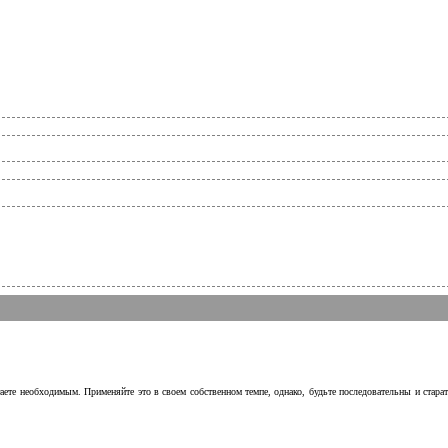
аете необходимым. Применяйте это в своем собственном темпе, однако, будьте последовательны и стара