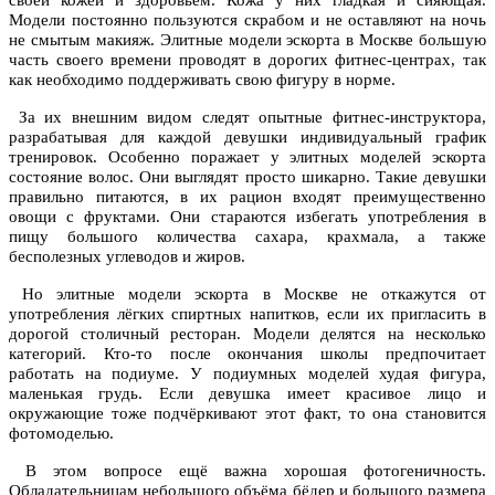
своей кожей и здоровьем. Кожа у них гладкая и сияющая.
Модели постоянно пользуются скрабом и не оставляют на ночь
не смытым макияж. Элитные модели эскорта в Москве большую
часть своего времени проводят в дорогих фитнес-центрах, так
как необходимо поддерживать свою фигуру в норме.
За их внешним видом следят опытные фитнес-инструктора,
разрабатывая для каждой девушки индивидуальный график
тренировок. Особенно поражает у элитных моделей эскорта
состояние волос. Они выглядят просто шикарно. Такие девушки
правильно питаются, в их рацион входят преимущественно
овощи с фруктами. Они стараются избегать употребления в
пищу большого количества сахара, крахмала, а также
бесполезных углеводов и жиров.
Но элитные модели эскорта в Москве не откажутся от
употребления лёгких спиртных напитков, если их пригласить в
дорогой столичный ресторан. Модели делятся на несколько
категорий. Кто-то после окончания школы предпочитает
работать на подиуме. У подиумных моделей худая фигура,
маленькая грудь. Если девушка имеет красивое лицо и
окружающие тоже подчёркивают этот факт, то она становится
фотомоделью.
В этом вопросе ещё важна хорошая фотогеничность.
Обладательницам небольшого объёма бёдер и большого размера