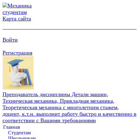
Карта сайта
Войти
Регистрация
Преподаватель дисциплины Детали машин,
Техническая механика, Прикладная механика,
Теоретическая механика с многолетним стажем,
доцент, к.т.н. выполнит работу быстро и качественно в
соответствии с Вашими требованиями
Главная
Студентам
Школьникам