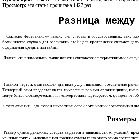
Просмотр:
эта статья прочитана 1427 раз
Разница между
Согласно федеральному закону для участия в государственных закупках
большинстве случаев для реализации этой цели предприятия считают цел
оформления кредита или займа.
Являясь синонимичными, такие понятия считаются альтернативными в силу 
Главной чертой, отличающей два вида услуг, называют обеспечение разл
Тендерный займ предоставляется микрофинансовыми организациями, имеющ
могут быть некоммерческим или коммерческим партнерством, фондом или о
Стоит отметить: для любой микрофинансовой организации обязательным явля
Размеры 
Размер суммы денежных средств выдается в зависимости от условий, пре
крупных торгах. Максимальная граница суммы тендерного займа составляет 