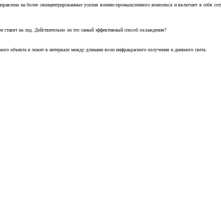
аправлена на более сконцентрированные усилия военно-промышленного комплекса и включает в себя с
м ставят на лед. Действительно ли это самый эффективный способ охлаждения?
ого объекта и лежит в интервале между длинами волн инфракрасного излучения и дневного света.