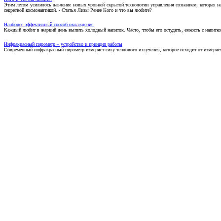
Этим летом усилилось давление новых уровней скрытой технологии управления сознанием, которая н
секретной космонавтикой. - Статья Лизы Ренее Кого и что вы любите?
Наиболее эффективный способ охлаждения
Каждый любит в жаркий день выпить холодный напиток. Часто, чтобы его остудить, емкость с напитко
Инфракрасный пирометр – устройство и принцип работы
Современный инфракрасный пирометр измеряет силу теплового излучения, которое исходит от измеряем