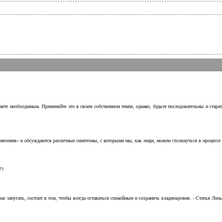
аете необходимым. Применяйте это в своем собственном темпе, однако, будьте последовательны и стара
несения» и обсуждаются различные симптомы, с которыми мы, как люди, можем столкнуться в процессе н
7?
с запугать, состоит в том, чтобы всегда оставаться спокойным и сохранять хладнокровие. - Статья Лизы 