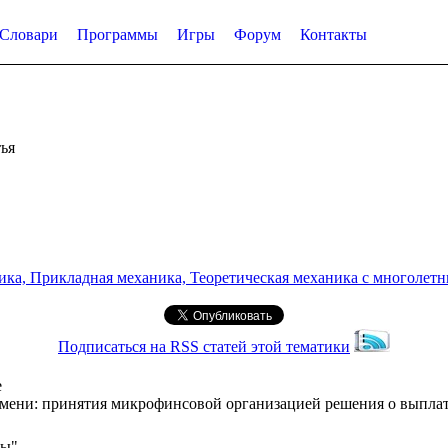
Словари
Программы
Игры
Форум
Контакты
ья
а, Прикладная механика, Теоретическая механика с многолетним
Подписаться на RSS статей этой тематики
е
емени: принятия микрофинсовой организацией решения о выплате
сы"