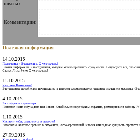
почты:
Комментарии:
Полезная информация
14.10.2015
Подготовка к Вознесению. С чего начать?
Важная информация и инструменты, которые можно применять сразу сейчас! Попробуйте все, что счит
Статья Лизы Ренее С чего начать?
11.10.2015
Что такое Вознесение?
Это основное пособие для начинающих, в котором рассматриваются основное значение и механика «Воз
4.10.2015
Расшифровка кириллицы
Поистине, наша азбука дана нам Богом. Какой смысл несут буквы алфавита, размещенные в таблицу 7х
1.10.2015
Как вести себя, сталкиваясь в агрессией
Абсолютно железное правило в ситуациях, когда агрессивный человек или падшая сущность стремится ва
27.09.2015
Кого и что вы любите?