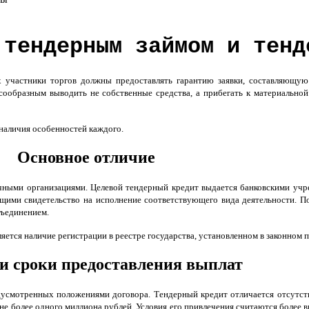
 тендерным займом и тенд
 участники торгов должны предоставлять гарантию заявки, составляющую
есообразным выводить не собственные средства, а прибегать к материальн
наличия особенностей каждого.
Основное отличие
ичными организациями. Целевой тендерный кредит выдается банковскими уч
ими свидетельство на исполнение соответствующего вида деятельности. П
бъединением.
ется наличие регистрации в реестре государства, установленном в законном 
и сроки предоставления выплат
дусмотренных положениями договора. Тендерный кредит отличается отсутств
не более одного миллиона рублей. Условия его привлечения считаются более