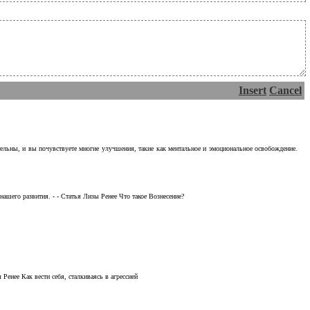
Insert
Cancel
тельны, и вы почувствуете многие улучшения, такие как ментальное и эмоциональное освобождение.
ашего развития. - - Статья Лизы Ренее Что такое Вознесение?
Ренее Как вести себя, сталкиваясь в агрессией