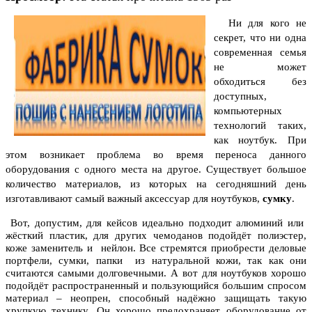
Ни для кого не
секрет, что ни одна
современная семья
не может
обходиться без
доступных,
компьютерных
технологий таких,
как ноутбук.
При
этом возникает проблема во время переноса данного
оборудования с одного места на другое. Существует большое
количество материалов, из которых на сегодняшний день
изготавливают самый важный аксессуар для ноутбуков,
сумку
.
Вот, допустим, для кейсов идеально подходит алюминий или
жёсткий пластик, для других чемоданов подойдёт полиэстер,
коже заменитель и нейлон. Все стремятся приобрести деловые
портфели, сумки, папки из натуральной кожи, так как они
считаются самыми долговечными. А вот для ноутбуков хорошо
подойдёт распространенный и пользующийся большим спросом
материал – неопрен, способный надёжно защищать такую
хрупкую технику. Он хорошо предохраняет оборудование от