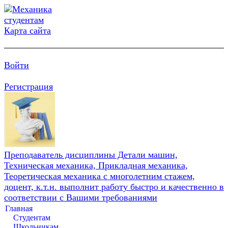
Карта сайта
Войти
Регистрация
Преподаватель дисциплины Детали машин,
Техническая механика, Прикладная механика,
Теоретическая механика с многолетним стажем,
доцент, к.т.н. выполнит работу быстро и качественно в
соответствии с Вашими требованиями
Главная
Студентам
Школьникам