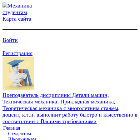
Карта сайта
Войти
Регистрация
Преподаватель дисциплины Детали машин,
Техническая механика, Прикладная механика,
Теоретическая механика с многолетним стажем,
доцент, к.т.н. выполнит работу быстро и качественно в
соответствии с Вашими требованиями
Главная
Студентам
Школьникам