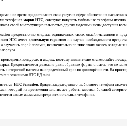
ременное время предоставляют свои услуги в сфере обеспечения населения
ями телефонов
марки HTC
, советуют покупать мобильные телефоны именно
тупают своей многофункциональностью другим моделям и цены доступны всем 
ration предостаточно открыла официальных своих онлайн-магазинов и пр
дукция НТС имеет
длительную гарантию
и в случае необходимости предостав
, а случались порой поломки, исключительно по вине своих хозяев, которые 
ь корпуса.
о проводимых конкурсах и акциях, поэтому внимательно отслеживайте послед
арки. Предоставляется довольно разнообразные формы оплаты, что не мож
оть с отсрочкой платежа на определённый срок по договорённости. На просто
sire и заканчивая НТС НД mini.
читается
HTC Sensation
. Врядли владелец такого мобильного телефона захочет
m.ua», который на протяжении многих лет работы завоевал большой авторит
вляется самым желаемым среди всех остальных телефонов.