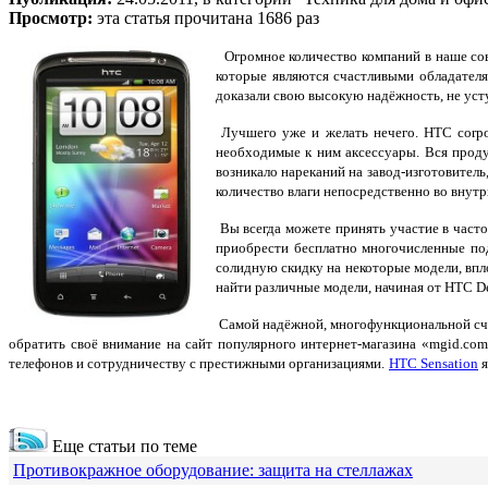
Просмотр:
эта статья прочитана 1686 раз
Огромное количество компаний в наше сов
которые являются счастливыми обладател
доказали свою высокую надёжность, не ус
Лучшего уже и желать нечего. HTC corpo
необходимые к ним аксессуары. Вся про
возникало нареканий на завод-изготовитель
количество влаги непосредственно во внутр
Вы всегда можете принять участие в част
приобрести бесплатно многочисленные под
солидную скидку на некоторые модели, впл
найти различные модели, начиная от НТС De
Самой надёжной, многофункциональной с
обратить своё внимание на сайт популярного интернет-магазина «mgid.co
телефонов и сотрудничеству с престижными организациями.
HTC Sensation
я
Еще статьи по теме
Противокражное оборудование: защита на стеллажах