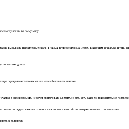
 военнослужащих по всему миру.
можно выполнять поставленные задачи в самых труднодоступных местах, к которым добраться другим с
ир до частных домов.
мастера перекрывают бетонными или железобетонными плитами.
т участия в жизни малыша, не хочет выплачивать алименты и есть хоть какое-то документальное подтвер
, что не последуют санкции от поисковых систем и ваш сайт не потеряет позиции с посетителями.
ньшего к большему.