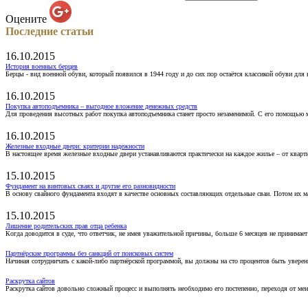
Оцените
Последние статьи
16.10.2015
История военных берцев
Берцы - вид военной обуви, который появился в 1944 году и до сих пор остаётся классикой обуви для
16.10.2015
Покупка автоподъемника – выгодное вложение денежных средств
Для проведения высотных работ покупка автоподъемника станет просто незаменимой. С его помощью 
16.10.2015
Железные входные двери: критерии надежности
В настоящее время железные входные двери устанавливаются практически на каждое жилье – от кварт
15.10.2015
Фундамент на винтовых сваях и другие его разновидности
В основу свайного фундамента входят в качестве основных составляющих отдельные сваи. Потом их 
15.10.2015
Лишение родительских прав отца ребенка
Когда доводится в суде, что ответчик, не имея уважительной причины, больше 6 месяцев не принимае
Партнёрские программы без санкций от поисковых систем
Начиная сотрудничать с какой-либо партнёрской программой, вы должны на сто процентов быть уверены
Раскрутка сайтов
Раскрутка сайтов довольно сложный процесс и выполнять необходимо его постепенно, переходя от ме