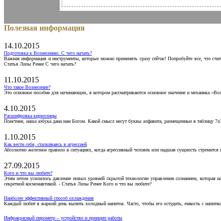
Полезная информация
14.10.2015
Подготовка к Вознесению. С чего начать?
Важная информация и инструменты, которые можно применять сразу сейчас! Попробуйте все, что счит
Статья Лизы Ренее С чего начать?
11.10.2015
Что такое Вознесение?
Это основное пособие для начинающих, в котором рассматриваются основное значение и механика «Воз
4.10.2015
Расшифровка кириллицы
Поистине, наша азбука дана нам Богом. Какой смысл несут буквы алфавита, размещенные в таблицу 7х
1.10.2015
Как вести себя, сталкиваясь в агрессией
Абсолютно железное правило в ситуациях, когда агрессивный человек или падшая сущность стремится ва
27.09.2015
Кого и что вы любите?
Этим летом усилилось давление новых уровней скрытой технологии управления сознанием, которая н
секретной космонавтикой. - Статья Лизы Ренее Кого и что вы любите?
Наиболее эффективный способ охлаждения
Каждый любит в жаркий день выпить холодный напиток. Часто, чтобы его остудить, емкость с напитко
Инфракрасный пирометр – устройство и принцип работы