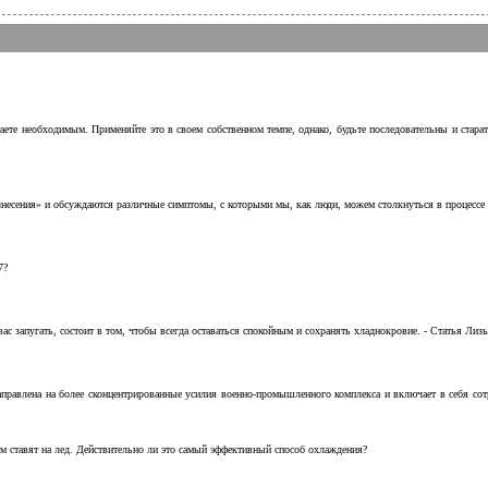
аете необходимым. Применяйте это в своем собственном темпе, однако, будьте последовательны и стара
несения» и обсуждаются различные симптомы, с которыми мы, как люди, можем столкнуться в процессе н
7?
с запугать, состоит в том, чтобы всегда оставаться спокойным и сохранять хладнокровие. - Статья Лизы 
аправлена на более сконцентрированные усилия военно-промышленного комплекса и включает в себя с
м ставят на лед. Действительно ли это самый эффективный способ охлаждения?