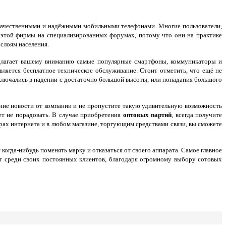
 качественными и надёжными мобильными телефонами. Многие пользователи,
 этой фирмы на специализированных форумах, потому что они на практике
слоям населения.
едлагает вашему вниманию самые популярные смартфоны, коммуникаторы и
ляется бесплатное техническое обслуживание. Стоит отметить, что ещё не
заключались в падении с достаточно большой высоты, или попадания большого
ние новости от компании и не пропустите такую удивительную возможность
ет не порадовать. В случае приобретения
оптовых партий
, всегда получите
рах интернета и в любом магазине, торгующим средствами связи, вы сможете
 когда-нибудь поменять марку и отказаться от своего аппарата. Самое главное
ет среди своих постоянных клиентов, благодаря огромному выбору сотовых