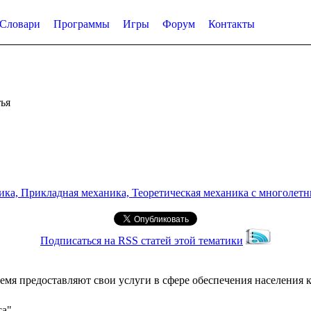
Словари
Программы
Игры
Форум
Контакты
ья
а, Прикладная механика, Теоретическая механика с многолетним
Подписаться на RSS статей этой тематики
емя предоставляют свои услуги в сфере обеспечения населени
са"