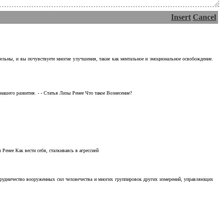
Insert
Cancel
тельны, и вы почувствуете многие улучшения, такие как ментальное и эмоциональное освобождение.
ашего развития. - - Статья Лизы Ренее Что такое Вознесение?
Ренее Как вести себя, сталкиваясь в агрессией
отрудничество вооруженных сил человечества и многих группировок других измерений, управляющих