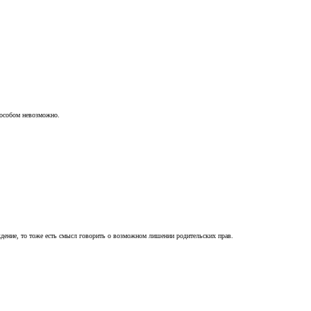
пособом невозможно.
ждение, то тоже есть смысл говорить о возможном лишении родительских прав.