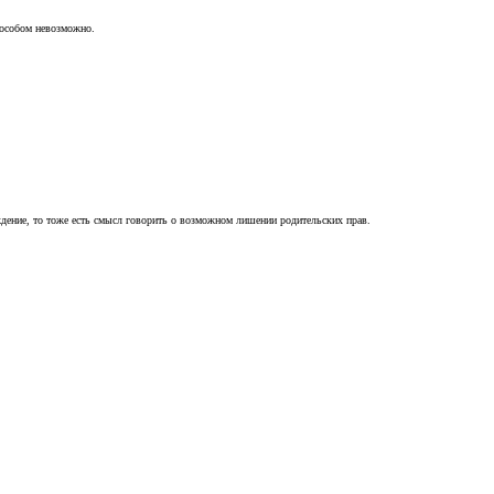
пособом невозможно.
ждение, то тоже есть смысл говорить о возможном лишении родительских прав.