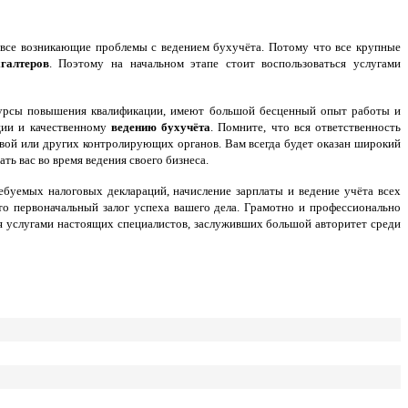
ь все возникающие проблемы с ведением бухучёта. Потому что все крупные
галтеров
. Поэтому на начальном этапе стоит воспользоваться услугами
курсы повышения квалификации, имеют большой бесценный опыт работы и
ции и качественному
ведению бухучёта
. Помните, что вся ответственность
овой или других контролирующих органов. Вам всегда будет оказан широкий
ть вас во время ведения своего бизнеса.
буемых налоговых деклараций, начисление зарплаты и ведение учёта всех
то первоначальный залог успеха вашего дела.
Грамотно и профессионально
ься услугами настоящих специалистов, заслуживших большой авторитет среди