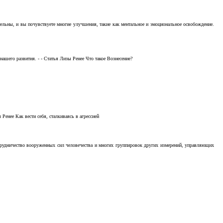
тельны, и вы почувствуете многие улучшения, такие как ментальное и эмоциональное освобождение.
ашего развития. - - Статья Лизы Ренее Что такое Вознесение?
Ренее Как вести себя, сталкиваясь в агрессией
отрудничество вооруженных сил человечества и многих группировок других измерений, управляющих