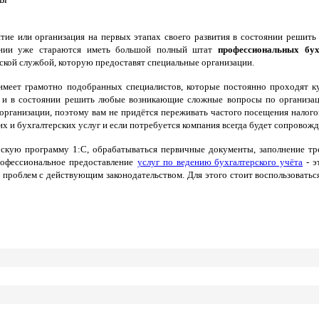
тие или организация на первых этапах своего развития в состоянии решит
ании уже стараются иметь большой полный штат
профессиональных бух
ской службой, которую предоставят специальные организации.
имеет грамотно подобранных специалистов, которые постоянно проходят 
 и в состоянии решить любые возникающие сложные вопросы по организа
 организации, поэтому вам не придётся переживать частого посещения налог
х и бухгалтерских услуг и если потребуется компания всегда будет сопровожда
кую программу 1:С, обрабатываться первичные документы, заполнение тре
рофессиональное предоставление
услуг по ведению бухгалтерского учёта
- э
ких проблем с действующим законодательством. Для этого стоит воспользоват