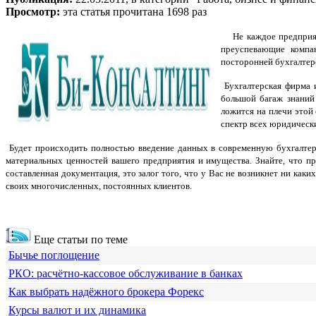
Просмотр:
эта статья прочитана 1698 раз
Не каждое предприя
преуспевающие комп
посторонней бухгалтер
Бухгалтерская фирма 
большой багаж знаний
ложится на плечи этой
спектр всех юридически
Будет происходить полностью введение данных в современную бухгалтерс
материальных ценностей вашего предприятия и имущества. Знайте, что п
составленная документация, это залог того, что у Вас не возникнет ни ка
своих многочисленных, постоянных клиентов.
Еще статьи по теме
Бычье поглощение
РКО: расчётно-кассовое обслуживание в банках
Как выбрать надёжного брокера Форекс
Курсы валют и их динамика