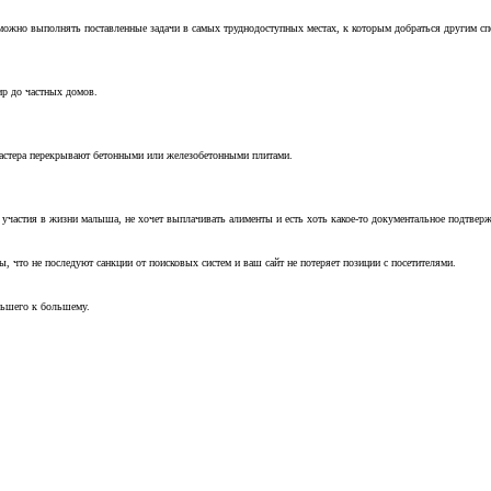
можно выполнять поставленные задачи в самых труднодоступных местах, к которым добраться другим с
ир до частных домов.
мастера перекрывают бетонными или железобетонными плитами.
т участия в жизни малыша, не хочет выплачивать алименты и есть хоть какое-то документальное подтвер
, что не последуют санкции от поисковых систем и ваш сайт не потеряет позиции с посетителями.
ньшего к большему.