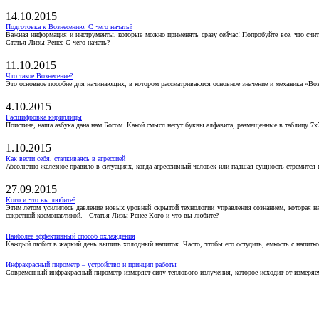
14.10.2015
Подготовка к Вознесению. С чего начать?
Важная информация и инструменты, которые можно применять сразу сейчас! Попробуйте все, что счит
Статья Лизы Ренее С чего начать?
11.10.2015
Что такое Вознесение?
Это основное пособие для начинающих, в котором рассматриваются основное значение и механика «Воз
4.10.2015
Расшифровка кириллицы
Поистине, наша азбука дана нам Богом. Какой смысл несут буквы алфавита, размещенные в таблицу 7х
1.10.2015
Как вести себя, сталкиваясь в агрессией
Абсолютно железное правило в ситуациях, когда агрессивный человек или падшая сущность стремится ва
27.09.2015
Кого и что вы любите?
Этим летом усилилось давление новых уровней скрытой технологии управления сознанием, которая н
секретной космонавтикой. - Статья Лизы Ренее Кого и что вы любите?
Наиболее эффективный способ охлаждения
Каждый любит в жаркий день выпить холодный напиток. Часто, чтобы его остудить, емкость с напитко
Инфракрасный пирометр – устройство и принцип работы
Современный инфракрасный пирометр измеряет силу теплового излучения, которое исходит от измеряем