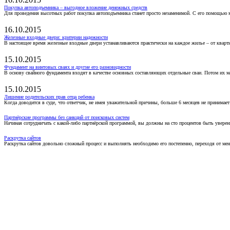
Покупка автоподъемника – выгодное вложение денежных средств
Для проведения высотных работ покупка автоподъемника станет просто незаменимой. С его помощью 
16.10.2015
Железные входные двери: критерии надежности
В настоящее время железные входные двери устанавливаются практически на каждое жилье – от кварт
15.10.2015
Фундамент на винтовых сваях и другие его разновидности
В основу свайного фундамента входят в качестве основных составляющих отдельные сваи. Потом их 
15.10.2015
Лишение родительских прав отца ребенка
Когда доводится в суде, что ответчик, не имея уважительной причины, больше 6 месяцев не принимае
Партнёрские программы без санкций от поисковых систем
Начиная сотрудничать с какой-либо партнёрской программой, вы должны на сто процентов быть уверены
Раскрутка сайтов
Раскрутка сайтов довольно сложный процесс и выполнять необходимо его постепенно, переходя от ме