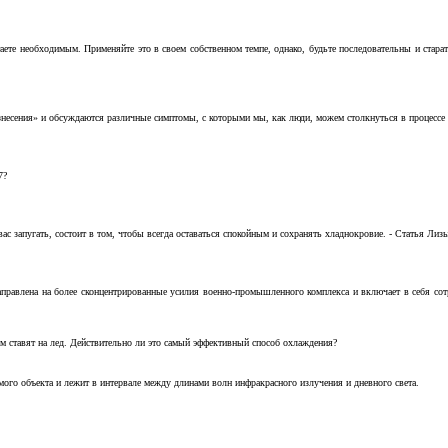
аете необходимым. Применяйте это в своем собственном темпе, однако, будьте последовательны и стара
несения» и обсуждаются различные симптомы, с которыми мы, как люди, можем столкнуться в процессе н
7?
с запугать, состоит в том, чтобы всегда оставаться спокойным и сохранять хладнокровие. - Статья Лизы 
аправлена на более сконцентрированные усилия военно-промышленного комплекса и включает в себя с
м ставят на лед. Действительно ли это самый эффективный способ охлаждения?
ого объекта и лежит в интервале между длинами волн инфракрасного излучения и дневного света.