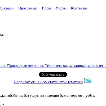
Словари
Программы
Игры
Форум
Контакты
ья
а, Прикладная механика, Теоретическая механика с многолетним
Подписаться на RSS статей этой тематики
жет обойтись без услуг по ведению бухгалтерского учёта.
сы"