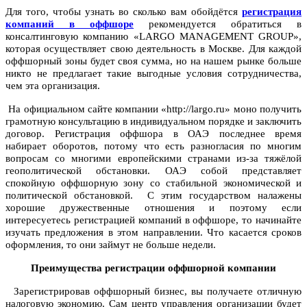
Для того, чтобы узнать во сколько вам обойдётся
регистрация
компаний в оффшоре
рекомендуется обратиться в
консалтинговую компанию «LARGO MANAGEMENT GROUP»,
которая осуществляет свою деятельность в Москве.
Для каждой
оффшорный зоны будет своя сумма, но на нашем рынке больше
никто не предлагает такие выгодные условия сотрудничества,
чем эта организация.
На официальном сайте компании «http://largo.ru» моно получить
грамотную консультацию в индивидуальном порядке и заключить
договор. Регистрация оффшора в ОАЭ последнее время
набирает оборотов, потому что есть разногласия по многим
вопросам со многими европейскими странами из-за тяжёлой
геополитической обстановки. ОАЭ собой представляет
спокойную оффшорную зону со стабильной экономической и
политической обстановкой.
С этим государством налажены
хорошие дружественные отношения и поэтому если
интересуетесь регистрацией компаний в оффшоре, то начинайте
изучать предложения в этом направлении. Что касается сроков
оформления, то они займут не больше недели.
Преимущества регистрации оффшорной компании
Зарегистрировав оффшорный бизнес, вы получаете отличную
налоговую экономию. Сам центр управления организации будет