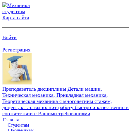
Карта сайта
Войти
Регистрация
Преподаватель дисциплины Детали машин,
Техническая механика, Прикладная механика,
Теоретическая механика с многолетним стажем,
доцент, к.т.н. выполнит работу быстро и качественно в
соответствии с Вашими требованиями
Главная
Студентам
Школьникам