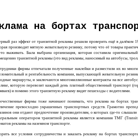
клама на бортах транспо
вый раз эффект от транзитной рекламы решили проверить ещё в далёком 191
орая производит мятную жевательную резинку, потому что её товары практич
-то выживать. Была выбрана организация, которая составила оригинальны
мещению транзитной рекламы (это вид рекламы, наносимый на автобусы, трол
рудники фирмы отпечатали полученные наклейки и разместили их во многих
ломительный и рентабельность компании, выпускающей жевательную резинку 
одные маршруты, и заключаются многомиллионные контракты на все автобусы
лике, которую перевозит каждый день платный общественный транспорт (гор
мваев) и помимо этого транзитную рекламу видят пешеходы с водителями.
ечественные фирмы тоже начинают понимать, что реклама на бортах тра
личение превосходно украшенных транспортных средств. Грамотно препод
азинов они отдают предпочтение производителям, о которых где-то слышали
еральным оператором транзитной рекламы является компания ТМГ (Transit
матов рекламы на наземном транспорте.
орить все условия сотрудничества и заказать рекламу на бортах транспорт