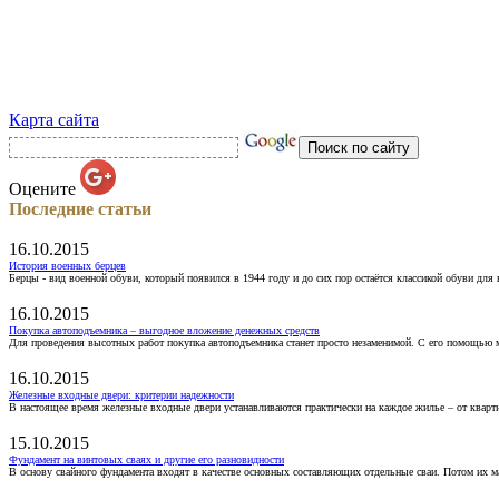
Карта сайта
Оцените
Последние статьи
16.10.2015
История военных берцев
Берцы - вид военной обуви, который появился в 1944 году и до сих пор остаётся классикой обуви для
16.10.2015
Покупка автоподъемника – выгодное вложение денежных средств
Для проведения высотных работ покупка автоподъемника станет просто незаменимой. С его помощью 
16.10.2015
Железные входные двери: критерии надежности
В настоящее время железные входные двери устанавливаются практически на каждое жилье – от кварт
15.10.2015
Фундамент на винтовых сваях и другие его разновидности
В основу свайного фундамента входят в качестве основных составляющих отдельные сваи. Потом их 