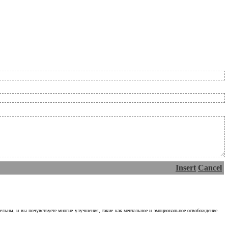
Insert
Cancel
тельны, и вы почувствуете многие улучшения, такие как ментальное и эмоциональное освобождение.