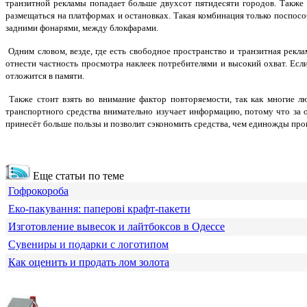
транзитной рекламы попадает больше двухсот пятидесяти городов. Также 
размещаться на платформах и остановках. Такая комбинация только поспос
задними фонарями, между блокфарами.
Одним словом, везде, где есть свободное пространство и транзитная рек
отнести частность просмотра наклеек потребителями и высокий охват. Есл
отложится в памяти.
Также стоит взять во внимание фактор повторяемости, так как многие л
транспортного средства внимательно изучает информацию, потому что за о
принесёт больше пользы и позволит сэкономить средства, чем единожды про
Еще статьи по теме
Гофрокороба
Еко-пакування: паперові крафт-пакети
Изготовление вывесок и лайтбоксов в Одессе
Сувениры и подарки с логотипом
Как оценить и продать лом золота