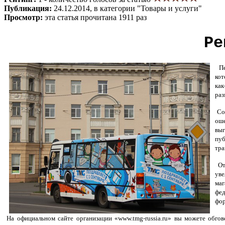
Публикация:
24.12.2014, в категории "Товары и услуги"
Просмотр:
эта статья прочитана 1911 раз
Ре
Пер
кот
как
раз
Сот
оше
выг
пуб
тра
От
уве
маг
фед
фор
На официальном сайте организации «www.tmg-russia.ru» вы можете обгов