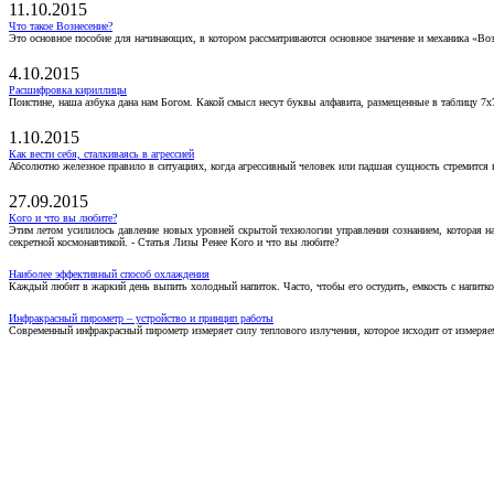
11.10.2015
Что такое Вознесение?
Это основное пособие для начинающих, в котором рассматриваются основное значение и механика «Воз
4.10.2015
Расшифровка кириллицы
Поистине, наша азбука дана нам Богом. Какой смысл несут буквы алфавита, размещенные в таблицу 7х
1.10.2015
Как вести себя, сталкиваясь в агрессией
Абсолютно железное правило в ситуациях, когда агрессивный человек или падшая сущность стремится ва
27.09.2015
Кого и что вы любите?
Этим летом усилилось давление новых уровней скрытой технологии управления сознанием, которая н
секретной космонавтикой. - Статья Лизы Ренее Кого и что вы любите?
Наиболее эффективный способ охлаждения
Каждый любит в жаркий день выпить холодный напиток. Часто, чтобы его остудить, емкость с напитко
Инфракрасный пирометр – устройство и принцип работы
Современный инфракрасный пирометр измеряет силу теплового излучения, которое исходит от измеряем