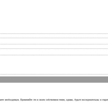
аете необходимым. Применяйте это в своем собственном темпе, однако, будьте последовательны и стара