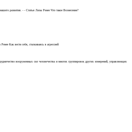
ашего развития. - - Статья Лизы Ренее Что такое Вознесение?
Ренее Как вести себя, сталкиваясь в агрессией
отрудничество вооруженных сил человечества и многих группировок других измерений, управляющих