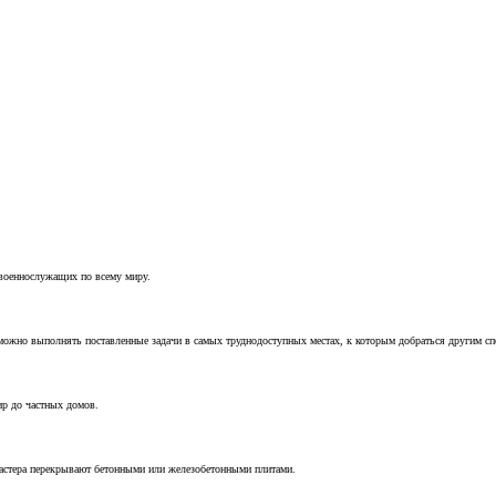
 военнослужащих по всему миру.
можно выполнять поставленные задачи в самых труднодоступных местах, к которым добраться другим с
ир до частных домов.
мастера перекрывают бетонными или железобетонными плитами.