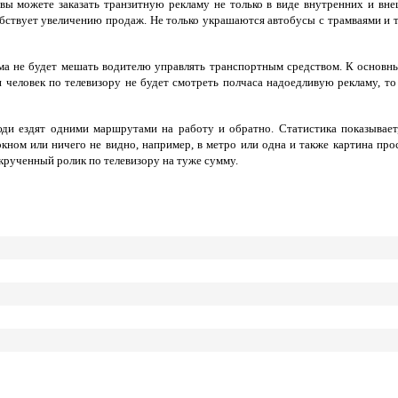
вы можете заказать транзитную рекламу не только в виде внутренних и вн
обствует увеличению продаж. Не только украшаются автобусы с трамваями и
лама не будет мешать водителю управлять транспортным средством. К осно
и человек по телевизору не будет смотреть полчаса надоедливую рекламу, т
юди ездят одними маршрутами на работу и обратно. Статистика показывает,
кном или ничего не видно, например, в метро или одна и также картина про
крученный ролик по телевизору на туже сумму.