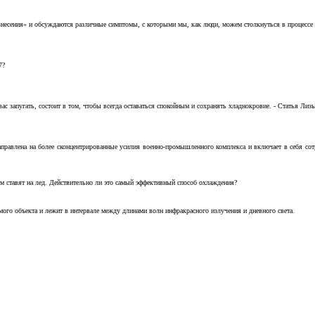
несения» и обсуждаются различные симптомы, с которыми мы, как люди, можем столкнуться в процессе н
7?
с запугать, состоит в том, чтобы всегда оставаться спокойным и сохранять хладнокровие. - Статья Лизы 
аправлена на более сконцентрированные усилия военно-промышленного комплекса и включает в себя с
м ставят на лед. Действительно ли это самый эффективный способ охлаждения?
ого объекта и лежит в интервале между длинами волн инфракрасного излучения и дневного света.