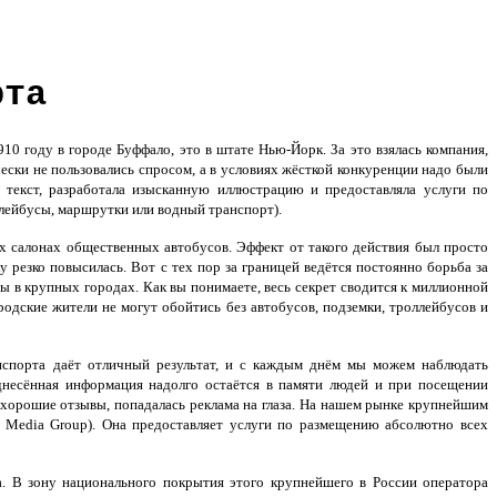
рта
0 году в городе Буффало, это в штате Нью-Йорк. За это взялась компания,
ески не пользовались спросом, а в условиях жёсткой конкуренции надо были
й текст, разработала изысканную иллюстрацию и предоставляла услуги по
лейбусы, маршрутки или водный транспорт).
 салонах общественных автобусов. Эффект от такого действия был просто
резко повысилась. Вот с тех пор за границей ведётся постоянно борьба за
 в крупных городах. Как вы понимаете, весь секрет сводится к миллионной
одские жители не могут обойтись без автобусов, подземки, троллейбусов и
нспорта
даёт отличный результат, и с каждым днём мы можем наблюдать
несённая информация надолго остаётся в памяти людей и при посещении
 хорошие отзывы, попадалась реклама на глаза. На нашем рынке крупнейшим
 Media Group). Она предоставляет услуги по размещению абсолютно всех
а. В зону национального покрытия этого крупнейшего в России оператора