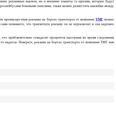
ешних рекламных наклеек, но и внешние плакаты со щитами, которые будут
 троллейбусами боковыми панелями, также можно разместить наклейки между
вным преимуществам рекламы на бортах транспорта от компании
ТМГ
можно
о сами понимаете, что транзитную рекламу он не переключит и она надёжно
 что приблизительно семьдесят процентов населения во время следования
сто надоела. Поверьте, реклама на бортах транспорта от компании ТМГ вам