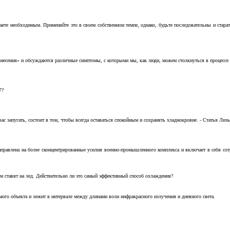
аете необходимым. Применяйте это в своем собственном темпе, однако, будьте последовательны и стара
несения» и обсуждаются различные симптомы, с которыми мы, как люди, можем столкнуться в процессе н
7?
с запугать, состоит в том, чтобы всегда оставаться спокойным и сохранять хладнокровие. - Статья Лизы 
аправлена на более сконцентрированные усилия военно-промышленного комплекса и включает в себя с
м ставят на лед. Действительно ли это самый эффективный способ охлаждения?
ого объекта и лежит в интервале между длинами волн инфракрасного излучения и дневного света.