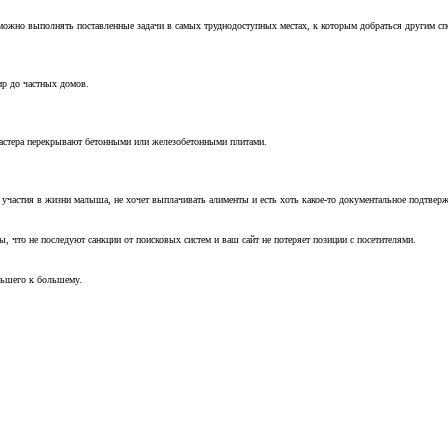
можно выполнять поставленные задачи в самых труднодоступных местах, к которым добраться другим с
ир до частных домов.
мастера перекрывают бетонными или железобетонными плитами.
т участия в жизни малыша, не хочет выплачивать алименты и есть хоть какое-то документальное подтвер
, что не последуют санкции от поисковых систем и ваш сайт не потеряет позиции с посетителями.
ньшего к большему.