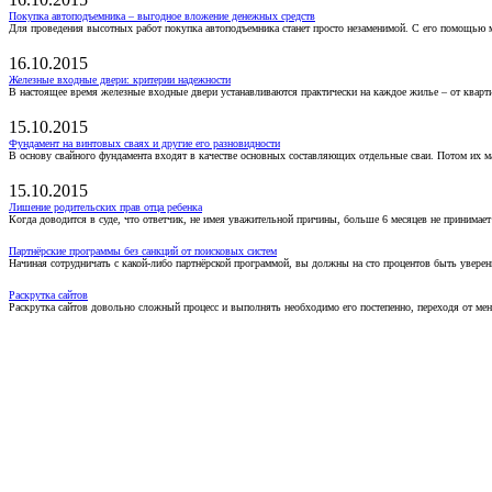
Покупка автоподъемника – выгодное вложение денежных средств
Для проведения высотных работ покупка автоподъемника станет просто незаменимой. С его помощью 
16.10.2015
Железные входные двери: критерии надежности
В настоящее время железные входные двери устанавливаются практически на каждое жилье – от кварт
15.10.2015
Фундамент на винтовых сваях и другие его разновидности
В основу свайного фундамента входят в качестве основных составляющих отдельные сваи. Потом их 
15.10.2015
Лишение родительских прав отца ребенка
Когда доводится в суде, что ответчик, не имея уважительной причины, больше 6 месяцев не принимае
Партнёрские программы без санкций от поисковых систем
Начиная сотрудничать с какой-либо партнёрской программой, вы должны на сто процентов быть уверены
Раскрутка сайтов
Раскрутка сайтов довольно сложный процесс и выполнять необходимо его постепенно, переходя от ме