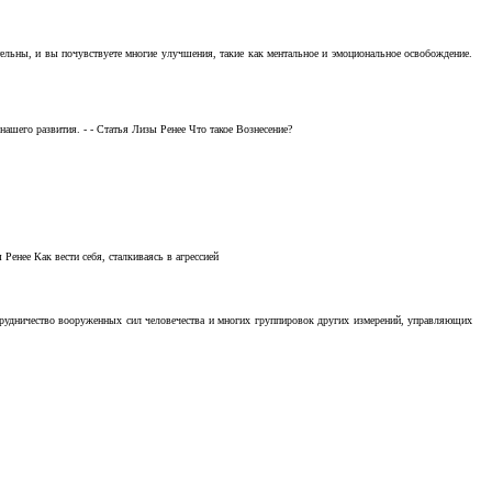
тельны, и вы почувствуете многие улучшения, такие как ментальное и эмоциональное освобождение.
ашего развития. - - Статья Лизы Ренее Что такое Вознесение?
Ренее Как вести себя, сталкиваясь в агрессией
отрудничество вооруженных сил человечества и многих группировок других измерений, управляющих