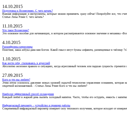
14.10.2015
Подготовка к Вознесению. С чего начать?
Важная информация и инструменты, которые можно применять сразу сейчас! Попробуйте все, что счит
Статья Лизы Ренее С чего начать?
11.10.2015
Что такое Вознесение?
Это основное пособие для начинающих, в котором рассматриваются основное значение и механика «Воз
4.10.2015
Расшифровка кириллицы
Поистине, наша азбука дана нам Богом. Какой смысл несут буквы алфавита, размещенные в таблицу 7х
1.10.2015
Как вести себя, сталкиваясь в агрессией
Абсолютно железное правило в ситуациях, когда агрессивный человек или падшая сущность стремится ва
27.09.2015
Кого и что вы любите?
Этим летом усилилось давление новых уровней скрытой технологии управления сознанием, которая н
секретной космонавтикой. - Статья Лизы Ренее Кого и что вы любите?
Наиболее эффективный способ охлаждения
Каждый любит в жаркий день выпить холодный напиток. Часто, чтобы его остудить, емкость с напитко
Инфракрасный пирометр – устройство и принцип работы
Современный инфракрасный пирометр измеряет силу теплового излучения, которое исходит от измеряем