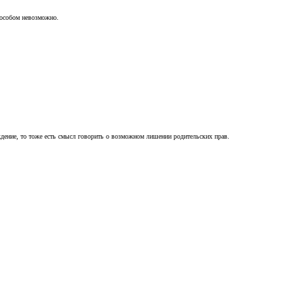
пособом невозможно.
ждение, то тоже есть смысл говорить о возможном лишении родительских прав.