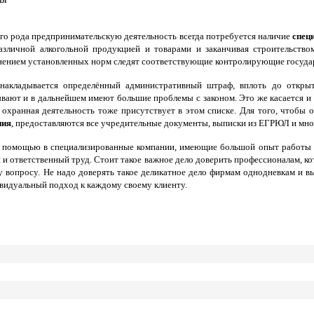
го рода предпринимательскую деятельность всегда потребуется наличие
спец
различной алкогольной продукцией и товарами и заканчивая строительст
лнением установленных норм следят соответствующие контролирующие госуда
акладывается определённый административный штраф, вплоть до открыти
вают и в дальнейшем имеют большие проблемы с законом. Это же касается и р
о охранная деятельность тоже присутствует в этом списке. Для того, чтобы
ния
, предоставляются все учредительные документы, выписки из ЕГРЮЛ и много
помощью в специализированные компании, имеющие большой опыт работы и 
 и ответственный труд.
Стоит такое важное дело доверить профессионалам, к
 вопросу.
Не надо доверять такое деликатное дело фирмам однодневкам и вы
ивидуальный подход к каждому своему клиенту.