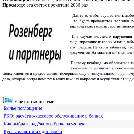
Просмотр:
эта статья прочитана 2036 раз
Для того, чтобы осуществлять любо
– то будет проводиться торговля 
законодательством, за строгим выпо
И в случае злостного нарушения н
лицензирование которых многие забы
его пределы. Не стоит забывать, чт
документов. Начинается всё
с заявле
Поэтому необходимо обращаться за 
получение лицензии
это кропотливый
своих клиентов и предоставляют исчерпывающую консультацию по данному
дела, которые всегда помогут в таких важных вопросах и осуществляют инд
Еще статьи по теме
Бычье поглощение
РКО: расчётно-кассовое обслуживание в банках
Как выбрать надёжного брокера Форекс
Курсы валют и их динамика