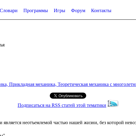
Словари
Программы
Игры
Форум
Контакты
ья
а, Прикладная механика, Теоретическая механика с многолетним
Подписаться на RSS статей этой тематики
и является неотъемлемой частью нашей жизни, без которой нев
сы"