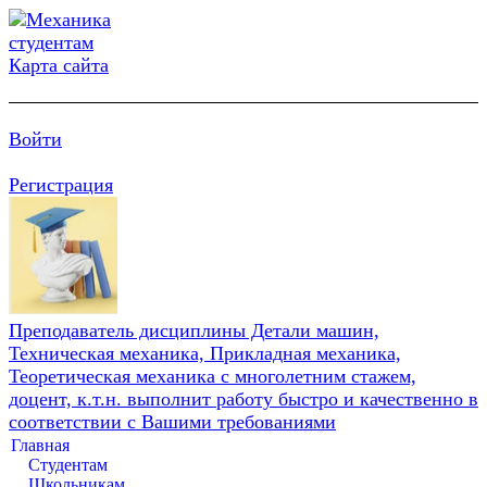
Карта сайта
Войти
Регистрация
Преподаватель дисциплины Детали машин,
Техническая механика, Прикладная механика,
Теоретическая механика с многолетним стажем,
доцент, к.т.н. выполнит работу быстро и качественно в
соответствии с Вашими требованиями
Главная
Студентам
Школьникам