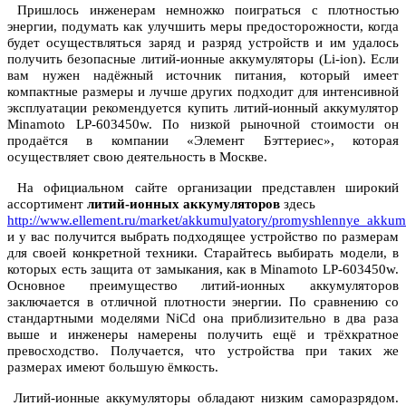
Пришлось инженерам немножко поиграться с плотностью
энергии, подумать как улучшить меры предосторожности, когда
будет осуществляться заряд и разряд устройств и им удалось
получить безопасные литий-ионные аккумуляторы (Li-ion). Если
вам нужен надёжный источник питания, который имеет
компактные размеры и лучше других подходит для интенсивной
эксплуатации рекомендуется купить литий-ионный аккумулятор
Minamoto LP-603450w. По низкой рыночной стоимости он
продаётся в компании «Элемент Бэттериес», которая
осуществляет свою деятельность в Москве.
На официальном сайте организации представлен широкий
ассортимент
литий-ионных аккумуляторов
здесь
http://www.ellement.ru/market/akkumulyatory/promyshlennye_akkumul
и у вас получится выбрать подходящее устройство по размерам
для своей конкретной техники. Старайтесь выбирать модели, в
которых есть защита от замыкания, как в Minamoto LP-603450w.
Основное преимущество литий-ионных аккумуляторов
заключается в отличной плотности энергии. По сравнению со
стандартными моделями NiCd она приблизительно в два раза
выше и инженеры намерены получить ещё и трёхкратное
превосходство. Получается, что устройства при таких же
размерах имеют большую ёмкость.
Литий-ионные аккумуляторы обладают низким саморазрядом.