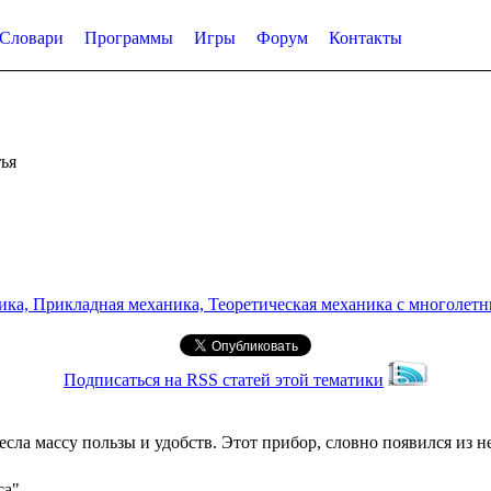
Словари
Программы
Игры
Форум
Контакты
ья
а, Прикладная механика, Теоретическая механика с многолетним
Подписаться на RSS статей этой тематики
ла массу пользы и удобств. Этот прибор, словно появился из н
са"