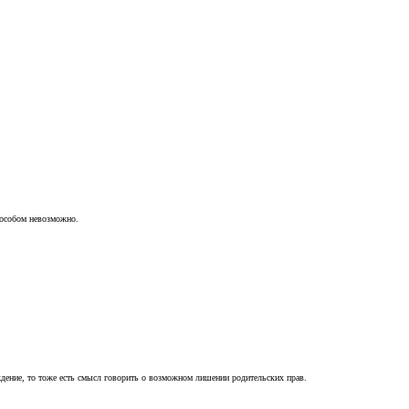
пособом невозможно.
ждение, то тоже есть смысл говорить о возможном лишении родительских прав.