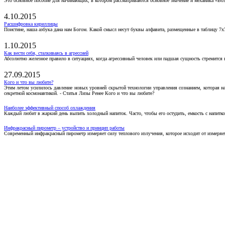
Это основное пособие для начинающих, в котором рассматриваются основное значение и механика «Воз
4.10.2015
Расшифровка кириллицы
Поистине, наша азбука дана нам Богом. Какой смысл несут буквы алфавита, размещенные в таблицу 7х
1.10.2015
Как вести себя, сталкиваясь в агрессией
Абсолютно железное правило в ситуациях, когда агрессивный человек или падшая сущность стремится ва
27.09.2015
Кого и что вы любите?
Этим летом усилилось давление новых уровней скрытой технологии управления сознанием, которая н
секретной космонавтикой. - Статья Лизы Ренее Кого и что вы любите?
Наиболее эффективный способ охлаждения
Каждый любит в жаркий день выпить холодный напиток. Часто, чтобы его остудить, емкость с напитко
Инфракрасный пирометр – устройство и принцип работы
Современный инфракрасный пирометр измеряет силу теплового излучения, которое исходит от измеряем