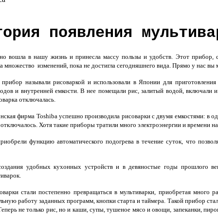
тория появления мультива
 вошла в нашу жизнь и принесла массу пользы и удобств. Этот прибор, сло
а множество изменений, пока не достигла сегодняшнего вида. Прямо у нас вы
прибор называли рисоваркой и использовали в Японии для приготовления
одов и внутренней емкости. В нее помещали рис, залитый водой, включали и
соварка отключалась.
нская фирма Toshiba успешно производила рисоварки с двумя емкостями: в од
отключалось. Хотя такие приборы тратили много электроэнергии и времени на
риобрели функцию автоматического подогрева в течение суток, что позвол
здания удобных кухонных устройств и в девяностые годы прошлого века
иварок.
оварки стали постепенно превращаться в мультиварки, приобретая много 
ьную работу заданных программ, кнопки старта и таймера. Такой прибор стал
перь не только рис, но и каши, супы, тушеное мясо и овощи, запеканки, пир