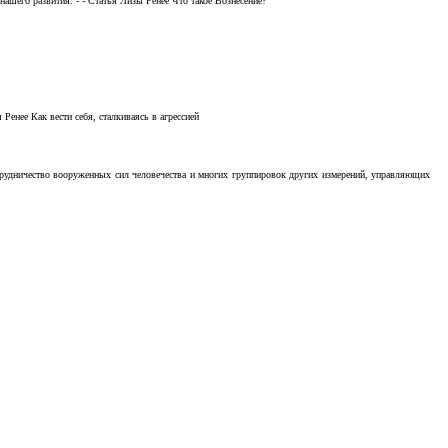
ашего развития. - - Статья Лизы Ренее Что такое Вознесение?
Ренее Как вести себя, сталкиваясь в агрессией
отрудничество вооруженных сил человечества и многих группировок других измерений, управляющих