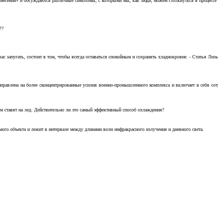
несения» и обсуждаются различные симптомы, с которыми мы, как люди, можем столкнуться в процессе н
7?
с запугать, состоит в том, чтобы всегда оставаться спокойным и сохранять хладнокровие. - Статья Лизы 
аправлена на более сконцентрированные усилия военно-промышленного комплекса и включает в себя с
м ставят на лед. Действительно ли это самый эффективный способ охлаждения?
ого объекта и лежит в интервале между длинами волн инфракрасного излучения и дневного света.