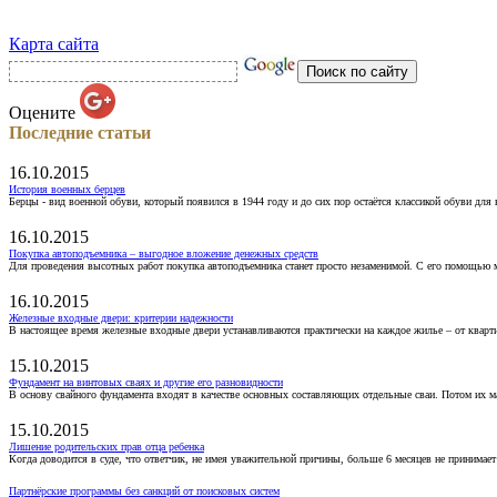
Карта сайта
Оцените
Последние статьи
16.10.2015
История военных берцев
Берцы - вид военной обуви, который появился в 1944 году и до сих пор остаётся классикой обуви для
16.10.2015
Покупка автоподъемника – выгодное вложение денежных средств
Для проведения высотных работ покупка автоподъемника станет просто незаменимой. С его помощью 
16.10.2015
Железные входные двери: критерии надежности
В настоящее время железные входные двери устанавливаются практически на каждое жилье – от кварт
15.10.2015
Фундамент на винтовых сваях и другие его разновидности
В основу свайного фундамента входят в качестве основных составляющих отдельные сваи. Потом их 
15.10.2015
Лишение родительских прав отца ребенка
Когда доводится в суде, что ответчик, не имея уважительной причины, больше 6 месяцев не принимае
Партнёрские программы без санкций от поисковых систем