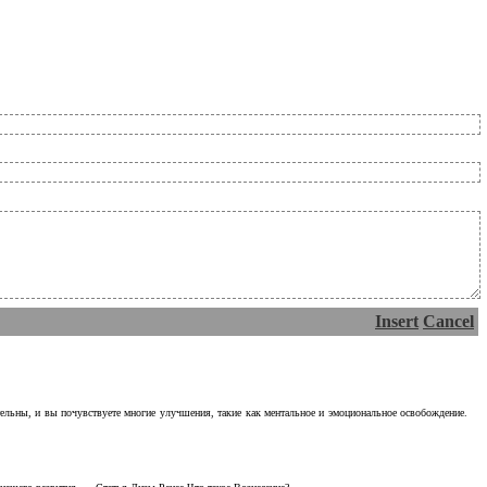
Insert
Cancel
тельны, и вы почувствуете многие улучшения, такие как ментальное и эмоциональное освобождение.