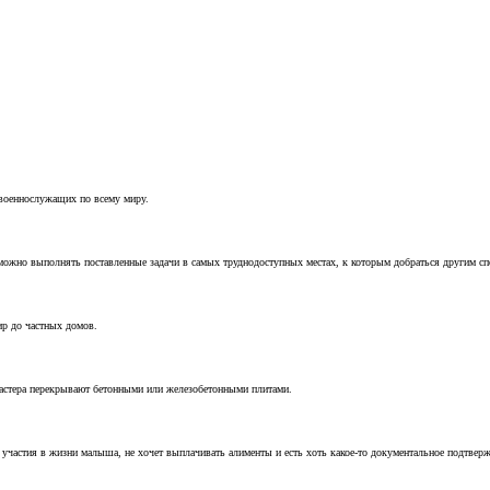
 военнослужащих по всему миру.
можно выполнять поставленные задачи в самых труднодоступных местах, к которым добраться другим с
ир до частных домов.
мастера перекрывают бетонными или железобетонными плитами.
т участия в жизни малыша, не хочет выплачивать алименты и есть хоть какое-то документальное подтвер