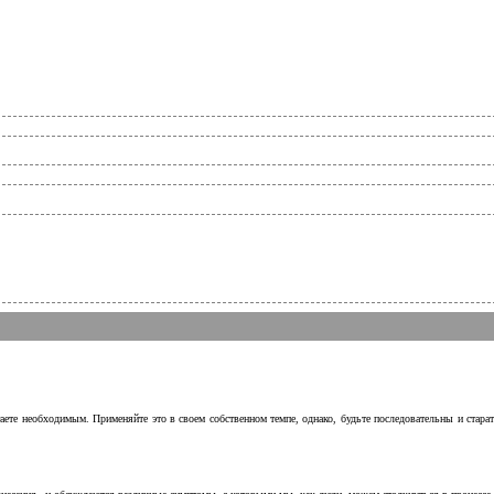
аете необходимым. Применяйте это в своем собственном темпе, однако, будьте последовательны и стара