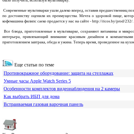
было получить, используя мультиварку.
Современные мультиварки ушли далеко вперед, оставив предшественниц поз
по достоинству оценили их преимущества. Мечта о здоровой пище, котора
кофемашина филипс саеко продается у нас на сайте -
http://ricos.by/prod/232/
.
Все блюда, приготовленные в мультиварке, сохраняют витамины и микроэ
интерьера, привлекающий внимание красивым дизайном и компактными 
приготовлением завтрака, обеда и ужина. Теперь время, проведенное на кухн
Еще статьи по теме
Противокражное оборудование: защита на стеллажах
Умные часы Apple Watch Series 5
Особенности комплектов видеонаблюдения на 2 камеры
Как выбрать ИБП для дома
Встраиваемая газовая варочная панель