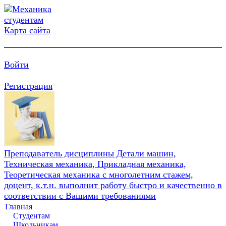
Карта сайта
Войти
Регистрация
Преподаватель дисциплины Детали машин,
Техническая механика, Прикладная механика,
Теоретическая механика с многолетним стажем,
доцент, к.т.н. выполнит работу быстро и качественно в
соответствии с Вашими требованиями
Главная
Студентам
Школьникам