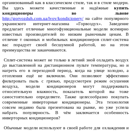
организованный как в классическом стиле, так и в стиле модерн.
Вы здесь можете качественные и надёжные
купить
кондиционеры во львове
http://gorvozduh.com.ua/lvov/kondicionery/
на сайте популярного
украинского интернет-магазина «Горвоздух». Заведение
предлагает отличные многофункциональные модели всемирно
известных производителей по низким рыночным ценам. В
отличие т оконных и мобильных кондиционеров сплит-система
вас порадует своей бесшумной работой, но на этом
преимущества не заканчиваются.
Сплит-система может не только в летний зной охладить воздух
до выставленной на дистанционном пульте температуры, но и
нагреть его в переходной период, когда на улице холодно, а
отопления ещё не включили. Они позволяют эффективно
фильтровать пыль с грязью, предусмотрен режим осушения
воздуха, модели кондиционеров могут поддерживать
относительную влажность, показатель которой вы тоже
самостоятельно определяете. Также целесообразно покупать
современные инверторные кондиционеры. Эта технология
совсем недавно была презентована на рынке, но уже успела
набрать популярность. В чём заключается особенность
инверторных кондиционеров?
Обычные модели используют в своей работе для охлаждения и