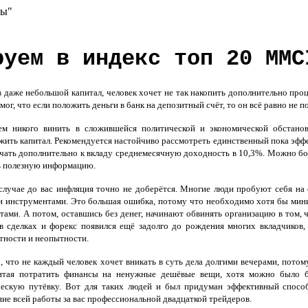
сы"
руем в индекс топ 20 MMC
даже небольшой капитал, человек хочет не так накопить дополнительно про
 мог, что если положить деньги в банк на депозитный счёт, то он всё равно не
м никого винить в сложившейся политической и экономической обстанов
ить капитал. Рекомендуется настойчиво рассмотреть единственный пока эфф
чать дополнительно к вкладу среднемесячную доходность в 10,3%. Можно бо
ь полезную информацию.
лучае до вас инфляция точно не доберётся. Многие люди пробуют себя на ф
 инструментами. Это большая ошибка, потому что необходимо хотя бы миним
тами. А потом, оставшись без денег, начинают обвинять организацию в том, 
в сделках и форекс появился ещё задолго до рождения многих вкладчиков,
тности и неопытности.
 что не каждый человек хочет вникать в суть дела долгими вечерами, пото
итая потратить финансы на ненужные дешёвые вещи, хотя можно было 
ческую путёвку. Вот для таких людей и был придуман эффективный спосо
ие всей работы за вас профессиональной двадцаткой трейдеров.