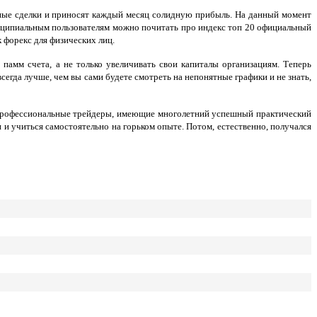
дные сделки и приносят каждый месяц солидную прибыль. На данный момент
инципиальным пользователям можно почитать про индекс топ 20 официальный
 форекс для физических лиц.
амм счета, а не только увеличивать свои капиталы организациям. Теперь
егда лучше, чем вы сами будете смотреть на непонятные графики и не знать,
 профессиональные трейдеры, имеющие многолетний успешный практический
 и учиться самостоятельно на горьком опыте. Потом, естественно, получался