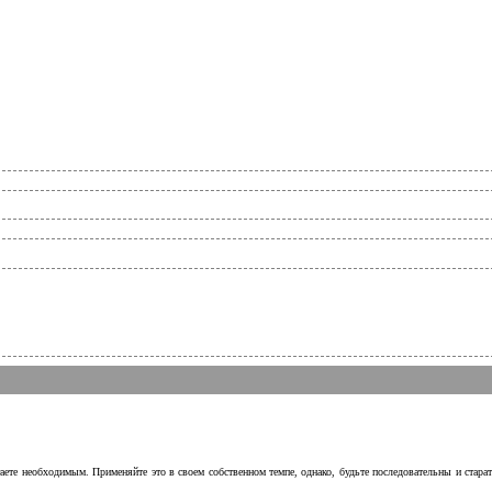
аете необходимым. Применяйте это в своем собственном темпе, однако, будьте последовательны и стара