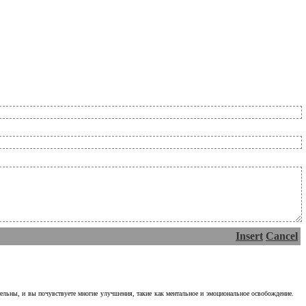
Insert
Cancel
тельны, и вы почувствуете многие улучшения, такие как ментальное и эмоциональное освобождение.