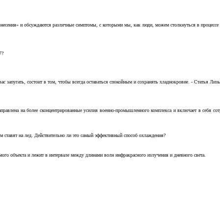
несения» и обсуждаются различные симптомы, с которыми мы, как люди, можем столкнуться в процессе н
7?
с запугать, состоит в том, чтобы всегда оставаться спокойным и сохранять хладнокровие. - Статья Лизы 
аправлена на более сконцентрированные усилия военно-промышленного комплекса и включает в себя с
м ставят на лед. Действительно ли это самый эффективный способ охлаждения?
ого объекта и лежит в интервале между длинами волн инфракрасного излучения и дневного света.