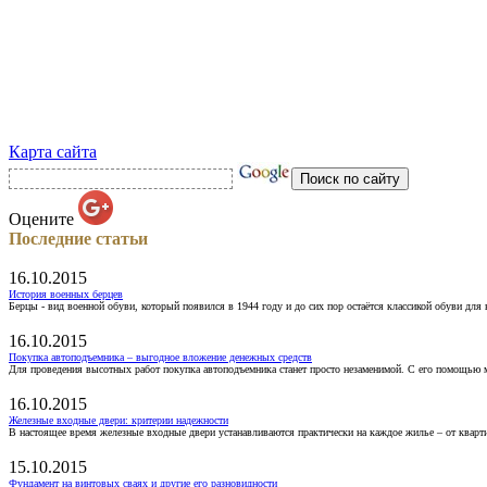
Карта сайта
Оцените
Последние статьи
16.10.2015
История военных берцев
Берцы - вид военной обуви, который появился в 1944 году и до сих пор остаётся классикой обуви для
16.10.2015
Покупка автоподъемника – выгодное вложение денежных средств
Для проведения высотных работ покупка автоподъемника станет просто незаменимой. С его помощью 
16.10.2015
Железные входные двери: критерии надежности
В настоящее время железные входные двери устанавливаются практически на каждое жилье – от кварт
15.10.2015
Фундамент на винтовых сваях и другие его разновидности