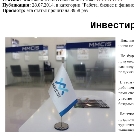
Публикация:
28.07.2014, в категории "Работа, бизнес и финан
Просмотр:
эта статья прочитана 3958 раз
Инвести
Накопив 
никто не
Не буде
приумнож
вам полу
получит
В этом с
рабочими
памм сче
участие 
безграмо
Понятно,
предпоч
туристи
выполнен