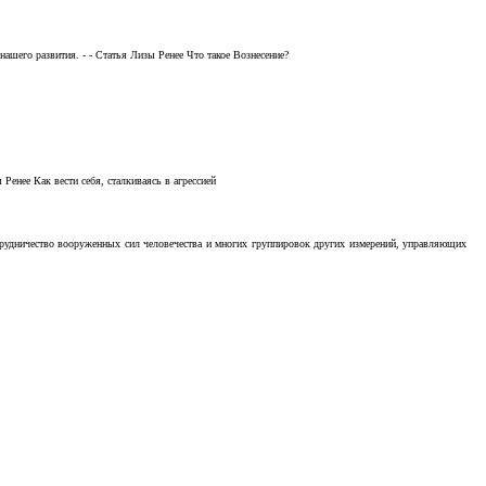
ашего развития. - - Статья Лизы Ренее Что такое Вознесение?
Ренее Как вести себя, сталкиваясь в агрессией
отрудничество вооруженных сил человечества и многих группировок других измерений, управляющих