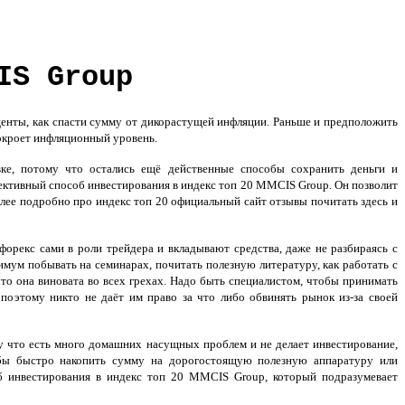
IS Group
центы, как спасти сумму от дикорастущей инфляции. Раньше и предположить
 покроет инфляционный уровень.
ке, потому что остались ещё действенные способы сохранить деньги и
ективный способ инвестирования в индекс топ 20 MMCIS Group. Он позволит
лее подробно про индекс топ 20 официальный сайт отзывы почитать здесь и
орекс сами в роли трейдера и вкладывают средства, даже не разбираясь с
ум побывать на семинарах, почитать полезную литературу, как работать с
что она виновата во всех грехах. Надо быть специалистом, чтобы принимать
 поэтому никто не даёт им право за что либо обвинять рынок из-за своей
му что есть много домашних насущных проблем и не делает инвестирование,
бы быстро накопить сумму на дорогостоящую полезную аппаратуру или
б инвестирования в индекс топ 20 MMCIS Group, который подразумевает