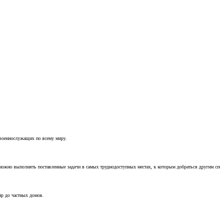
 военнослужащих по всему миру.
можно выполнять поставленные задачи в самых труднодоступных местах, к которым добраться другим с
ир до частных домов.