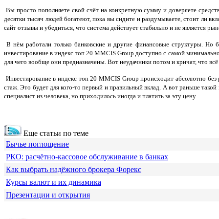
Вы просто пополняете свой счёт на конкретную сумму и доверяете средст
десятки тысяч людей богатеют, пока вы сидите и раздумываете, стоит ли 
сайт отзывы и убедиться, что система действует стабильно и не является р
В нём работали только банковские и другие финансовые структуры. Но б
инвестирование в индекс топ 20 MMCIS Group доступно с самой минимальной 
для чего вообще они предназначены. Вот неудачники потом и кричат, что всё 
Инвестирование в индекс топ 20 MMCIS Group происходит абсолютно без 
стаж. Это будет для кого-то первый и правильный вклад. А вот раньше тако
специалист из человека, но приходилось иногда и платить за эту цену.
Еще статьи по теме
Бычье поглощение
РКО: расчётно-кассовое обслуживание в банках
Как выбрать надёжного брокера Форекс
Курсы валют и их динамика
Презентации и открытия