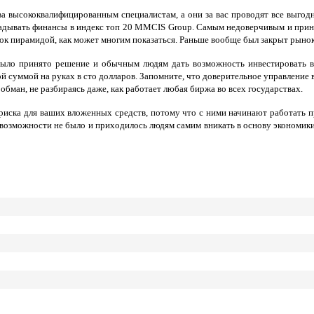
ва высококвалифицированным специалистам, а они за вас проводят все выго
вкладывать финансы в индекс топ 20 MMCIS Group. Самым недоверчивым и пр
ынок пирамидой, как может многим показаться. Раньше вообще был закрыт рынок
ыло принято решение и обычным людям дать возможность инвестировать в п
суммой на руках в сто долларов. Запомните, что доверительное управление вс
обман, не разбираясь даже, как работает любая биржа во всех государствах.
риска для ваших вложенных средств, потому что с ними начинают работать
й возможности не было и приходилось людям самим вникать в основу экономики