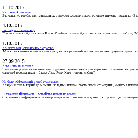
11.10.2015
Что такое Вознесение?
Это основное пособие для начинающих, в котором рассматриваются основное значение и механика «Воз
4.10.2015
Расшифровка кириллицы
Поистине, наша азбука дана нам Богом. Какой смысл несут буквы алфавита, размещенные в таблицу 7х
1.10.2015
Как вести себя, сталкиваясь в агрессией
Абсолютно железное правило в ситуациях, когда агрессивный человек или падшая сущность стремится ва
27.09.2015
Кого и что вы любите?
Этим летом усилилось давление новых уровней скрытой технологии управления сознанием, которая н
секретной космонавтикой. - Статья Лизы Ренее Кого и что вы любите?
Наиболее эффективный способ охлаждения
Каждый любит в жаркий день выпить холодный напиток. Часто, чтобы его остудить, емкость с напитко
Инфракрасный пирометр – устройство и принцип работы
Современный инфракрасный пирометр измеряет силу теплового излучения, которое исходит от измеряем