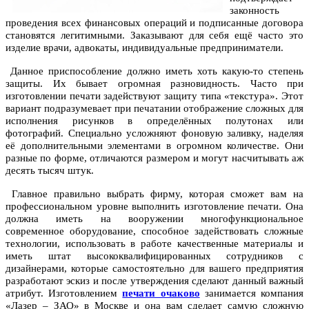
законность
проведения всех финансовых операций и подписанные договора
становятся легитимными. Заказывают для себя ещё часто это
изделие врачи, адвокаты, индивидуальные предприниматели.
Данное приспособление должно иметь хоть какую-то степень
защиты. Их бывает огромная разновидность. Часто при
изготовлении печати задействуют защиту типа «текстура». Этот
вариант подразумевает при печатании отображение сложных для
исполнения рисунков в определённых полутонах или
фотографий. Специально усложняют фоновую заливку, наделяя
её дополнительными элементами в огромном количестве. Они
разные по форме, отличаются размером и могут насчитывать аж
десять тысяч штук.
Главное правильно выбрать фирму, которая сможет вам на
профессиональном уровне выполнить изготовление печати. Она
должна иметь на вооружении многофункциональное
современное оборудование, способное задействовать сложные
технологии, использовать в работе качественные материалы и
иметь штат высококвалифицированных сотрудников с
дизайнерами, которые самостоятельно для вашего предприятия
разработают эскиз и после утверждения сделают данный важный
атрибут. Изготовлением
печати очаково
занимается компания
«Лазер – ЗАО» в Москве и она вам сделает самую сложную