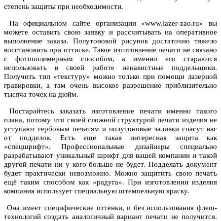
степень защиты при необходимости.
На официальном сайте организации «www.lazer-zao.ru» вы
можете оставить свою заявку и рассчитывать на оперативное
выполнение заказа. Полутоновой рисунок достаточно тяжело
восстановить при оттиске. Такое изготовление печати не связано
с фотополимерным способом, а именно его стараются
использовать в своей работе ненавистные поддельщики.
Получить тип «текстуру» можно только при помощи лазерной
гравировки, а там очень высокое разрешение приблизительно
тысяча точек на дюйм.
Постарайтесь заказать изготовление печати именно такого
плана, потому что своей сложной структурой печати изделия не
уступают гербовым печатям и полутоновые заливки спасут вас
от подделок. Есть ещё такая интересная защита как
«спецшрифт». Профессиональные дизайнеры специально
разрабатывают уникальный шрифт для вашей компании и такой
другой печати ни у кого больше не будет. Подделать документ
будет практически невозможно. Можно защитить свою печать
ещё таким способом как «радуга». При изготовлении изделия
компания использует специальную штемпельную краску.
Она имеет специфические оттенки, и без использования флеш-
технологий создать аналогичный вариант печати не получится.