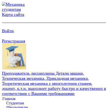
Карта сайта
Войти
Регистрация
Преподаватель дисциплины Детали машин,
Техническая механика, Прикладная механика,
Теоретическая механика с многолетним стажем,
доцент, к.т.н. выполнит работу быстро и качественно в
соответствии с Вашими требованиями
Главная
Студентам
Школьникам