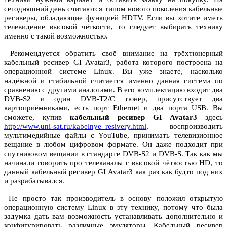
сегодняшний день считаются типом нового поколения кабельные
ресиверы, обладающие функцией HDTV.
Если вы хотите иметь
телевидение высокой чёткости, то следует выбирать технику
именно с такой возможностью.
Рекомендуется обратить своё внимание на трёхтюнерный
кабельный ресивер GI Avatar3, работа которого построена на
операционной системе Linux. Вы уже знаете, насколько
надёжной и стабильной считается именно данная система по
сравнению с другими аналогами. В его комплектацию входит два
DVB-S2 и один DVB-T2/C тюнер, присутствует два
картоприёмниками, есть порт Ethernet и два порта USB. Вы
сможете, купив
кабельный ресивер GI Avatar3
здесь
http://www.uni-sat.ru/kabelnye_resivery.html
, воспроизводить
мультимедийные файлы с YouTube, принимать телевизионное
вещание в любом цифровом формате.
Он даже подходит при
спутниковом вещании в стандарте DVB-S2 и DVB-S. Так как мы
начинали говорить про телеканалы с высокой чёткостью HD, то
данный кабельный ресивер GI Avatar3 как раз как будто под них
и разрабатывался.
Не просто так производитель в основу положил открытую
операционную систему Linux в эту технику, потому что была
задумка дать вам возможность устанавливать дополнительно и
конфигурировать различные эмуляторы. Кабельный ресивер