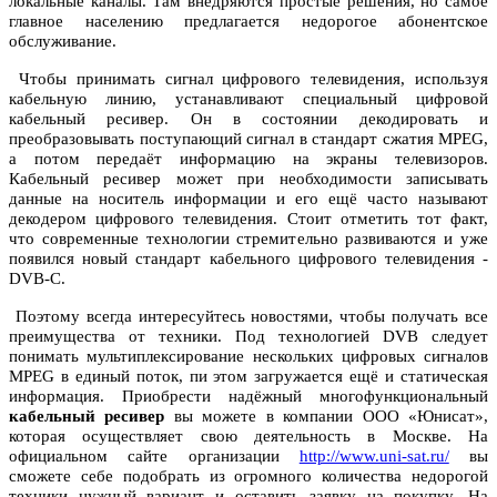
локальные каналы. Там внедряются простые решения, но самое
главное населению предлагается недорогое абонентское
обслуживание.
Чтобы принимать сигнал цифрового телевидения, используя
кабельную линию, устанавливают специальный цифровой
кабельный ресивер. Он в состоянии декодировать и
преобразовывать поступающий сигнал в стандарт сжатия MPEG,
а потом передаёт информацию на экраны телевизоров.
Кабельный ресивер может при необходимости записывать
данные на носитель информации и его ещё часто называют
декодером цифрового телевидения. Стоит отметить тот факт,
что современные технологии стремительно развиваются и уже
появился новый стандарт кабельного цифрового телевидения -
DVB-C.
Поэтому всегда интересуйтесь новостями, чтобы получать все
преимущества от техники. Под технологией DVB следует
понимать мультиплексирование нескольких цифровых сигналов
MPEG в единый поток, пи этом загружается ещё и статическая
информация. Приобрести надёжный многофункциональный
кабельный ресивер
вы можете в компании ООО «Юнисат»,
которая осуществляет свою деятельность в Москве. На
официальном сайте организации
http://www.uni-sat.ru/
вы
сможете себе подобрать из огромного количества недорогой
техники нужный вариант и оставить заявку на покупку. На