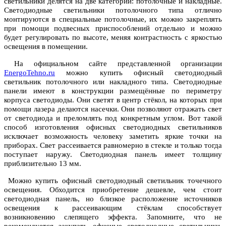
светильники делятся на две категории: потолочные и накладные.
Светодиодные светильники потолочного типа отлично
монтируются в специальные потолочные, их можно закреплять
при помощи подвесных приспособлений отдельно и можно
будет регулировать по высоте, меняя контрастность с яркостью
освещения в помещении.
На официальном сайте представленной организации
EnergoTehno.ru
можно купить офисный светодиодный
светильник потолочного или накладного типа. Светодиодные
панели имеют в конструкции размещённые по периметру
корпуса светодиоды. Они светят в центр стёкол, на которых при
помощи лазера делаются насечки. Они позволяют отражать свет
от светодиода и преломлять под конкретным углом. Вот такой
способ изготовления офисных светодиодных светильников
исключает возможность человеку заметить яркие точки на
приборах. Свет рассеивается равномерно в стекле и только тогда
поступает наружу. Светодиодная панель имеет толщину
приблизительно 13 мм.
Можно купить офисный светодиодный светильник точечного
освещения. Обходится приобретение дешевле, чем стоит
светодиодная панель, но близкое расположение источников
освещения к рассеивающим стёклам способствует
возникновению слепящего эффекта. Запомните, что не