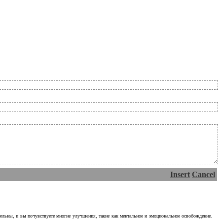
Insert
Cancel
тельны, и вы почувствуете многие улучшения, такие как ментальное и эмоциональное освобождение.