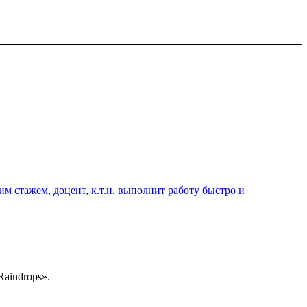
 стажем, доцент, к.т.н. выполнит работу быстро и
aindrops».