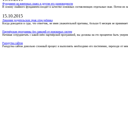
Фундамент на винтовых сваях и другие его разновидности
В основу свайного фундамента входят в качестве основных составляющих отдельные сваи. Потом их 
15.10.2015
Лишение родительских прав отца ребенка
Когда доводится в суде, что ответчик, не имея уважительной причины, больше 6 месяцев не принимае
Партнёрские программы без санкций от поисковых систем
Начиная сотрудничать с какой-либо партнёрской программой, вы должны на сто процентов быть уверены
Раскрутка сайтов
Раскрутка сайтов довольно сложный процесс и выполнять необходимо его постепенно, переходя от ме