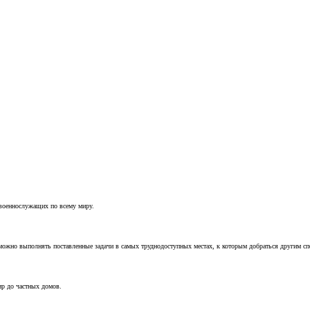
 военнослужащих по всему миру.
можно выполнять поставленные задачи в самых труднодоступных местах, к которым добраться другим с
ир до частных домов.