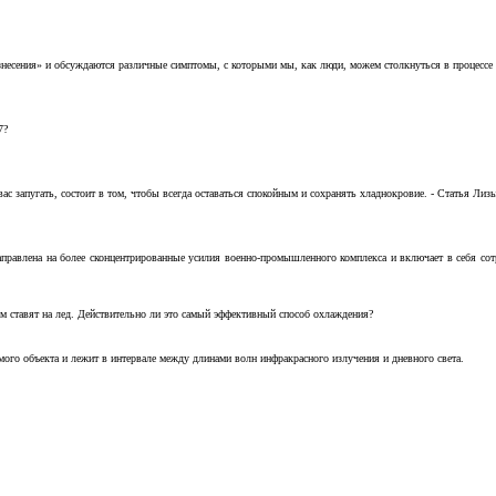
несения» и обсуждаются различные симптомы, с которыми мы, как люди, можем столкнуться в процессе н
7?
с запугать, состоит в том, чтобы всегда оставаться спокойным и сохранять хладнокровие. - Статья Лизы 
аправлена на более сконцентрированные усилия военно-промышленного комплекса и включает в себя с
м ставят на лед. Действительно ли это самый эффективный способ охлаждения?
ого объекта и лежит в интервале между длинами волн инфракрасного излучения и дневного света.