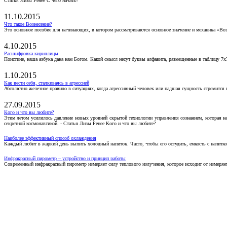
Статья Лизы Ренее С чего начать?
11.10.2015
Что такое Вознесение?
Это основное пособие для начинающих, в котором рассматриваются основное значение и механика «Воз
4.10.2015
Расшифровка кириллицы
Поистине, наша азбука дана нам Богом. Какой смысл несут буквы алфавита, размещенные в таблицу 7х
1.10.2015
Как вести себя, сталкиваясь в агрессией
Абсолютно железное правило в ситуациях, когда агрессивный человек или падшая сущность стремится ва
27.09.2015
Кого и что вы любите?
Этим летом усилилось давление новых уровней скрытой технологии управления сознанием, которая н
секретной космонавтикой. - Статья Лизы Ренее Кого и что вы любите?
Наиболее эффективный способ охлаждения
Каждый любит в жаркий день выпить холодный напиток. Часто, чтобы его остудить, емкость с напитко
Инфракрасный пирометр – устройство и принцип работы
Современный инфракрасный пирометр измеряет силу теплового излучения, которое исходит от измеряем