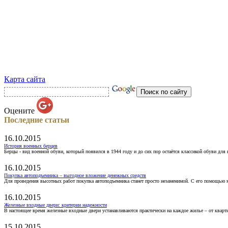
Карта сайта
Оцените
Последние статьи
16.10.2015
История военных берцев
Берцы - вид военной обуви, который появился в 1944 году и до сих пор остаётся классикой обуви для
16.10.2015
Покупка автоподъемника – выгодное вложение денежных средств
Для проведения высотных работ покупка автоподъемника станет просто незаменимой. С его помощью 
16.10.2015
Железные входные двери: критерии надежности
В настоящее время железные входные двери устанавливаются практически на каждое жилье – от кварт
15.10.2015