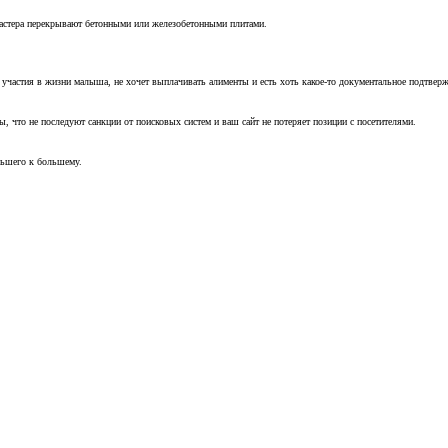
мастера перекрывают бетонными или железобетонными плитами.
т участия в жизни малыша, не хочет выплачивать алименты и есть хоть какое-то документальное подтвер
, что не последуют санкции от поисковых систем и ваш сайт не потеряет позиции с посетителями.
ньшего к большему.