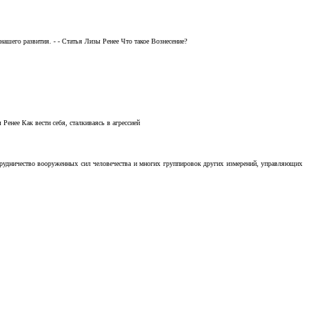
ашего развития. - - Статья Лизы Ренее Что такое Вознесение?
Ренее Как вести себя, сталкиваясь в агрессией
отрудничество вооруженных сил человечества и многих группировок других измерений, управляющих