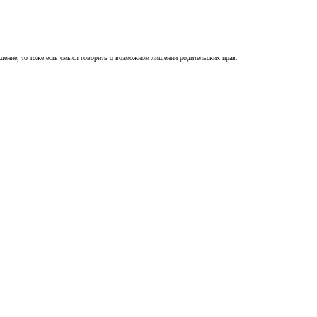
ждение, то тоже есть смысл говорить о возможном лишении родительских прав.