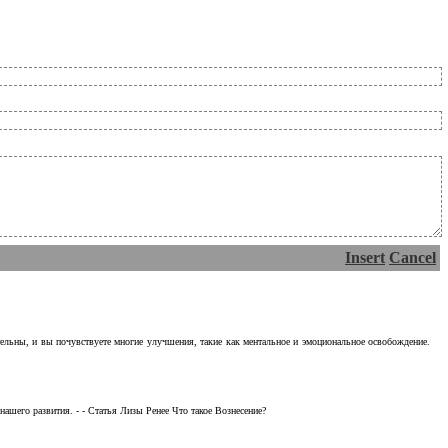
Insert
Cancel
тельны, и вы почувствуете многие улучшения, такие как ментальное и эмоциональное освобождение.
ашего развития. - - Статья Лизы Ренее Что такое Вознесение?