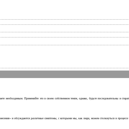
аете необходимым. Применяйте это в своем собственном темпе, однако, будьте последовательны и стара
несения» и обсуждаются различные симптомы, с которыми мы, как люди, можем столкнуться в процессе н