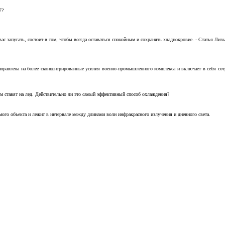
7?
с запугать, состоит в том, чтобы всегда оставаться спокойным и сохранять хладнокровие. - Статья Лизы 
аправлена на более сконцентрированные усилия военно-промышленного комплекса и включает в себя с
м ставят на лед. Действительно ли это самый эффективный способ охлаждения?
ого объекта и лежит в интервале между длинами волн инфракрасного излучения и дневного света.