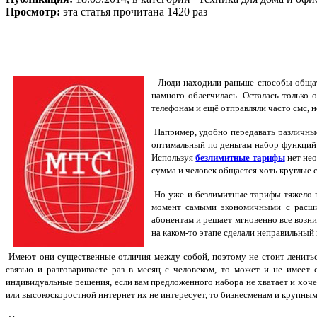
Просмотр:
эта статья прочитана 1420 раз
Люди находили раньше способы общаться
намного облегчилась. Осталась только
телефонам и ещё отправляли часто смс, 
Например, удобно передавать различные
оптимальный по деньгам набор функций.
Используя
безлимитные тарифы
нет нео
сумма и человек общается хоть круглые 
Но уже и безлимитные тарифы тяжело в
момент самыми экономичными с расши
абонентам и решает мгновенно все возн
на каком-то этапе сделали неправильный 
Имеют они существенные отличия между собой, поэтому не стоит лениться
связью и разговариваете раз в месяц с человеком, то может и не имее
индивидуальные решения, если вам предложенного набора не хватает и хоче
или высокоскоростной интернет их не интересует, то бизнесменам и крупным