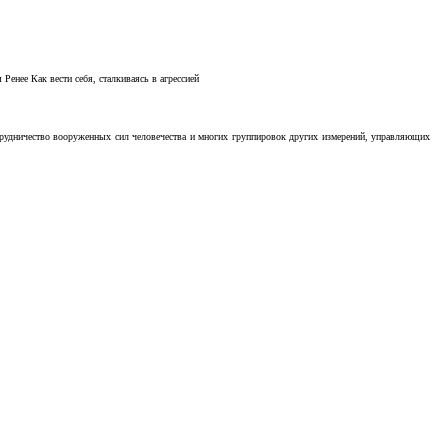
Ренее Как вести себя, сталкиваясь в агрессией
отрудничество вооруженных сил человечества и многих группировок других измерений, управляющих