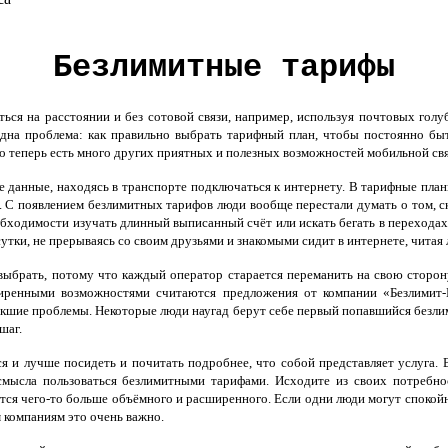
Безлимитные тарифы
 на расстоянии и без сотовой связи, например, используя почтовых голубе
 одна проблема: как правильно выбрать тарифный план, чтобы постоянно бы
но теперь есть много других приятных и полезных возможностей мобильной свя
 данные, находясь в транспорте подключаться к интернету. В тарифные планы
 С появлением безлимитных тарифов люди вообще перестали думать о том, ск
бходимости изучать длинный выписанный счёт или искать бегать в переходах
сутки, не прерываясь со своим друзьями и знакомыми сидит в интернете, чита
ыбрать, потому что каждый оператор старается переманить на свою сторон
ренными возможностями считаются предложения от компании «Безлимит-
икшие проблемы. Некоторые люди наугад берут себе первый попавшийся безлим
шаг.
 и лучше посидеть и почитать подробнее, что собой представляет услуга. В
т смысла пользоваться безлимитными тарифами. Исходите из своих потребн
тся чего-то больше объёмного и расширенного. Если одни люди могут спокойн
 компаниям это очень важно.