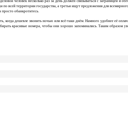
деловой человек несколько раз за день должен связываться с заграницей и о
 по всей территории государства, а третьи ищут предложения для всемирного
ы просто обанкротитесь.
ть, когда дешевле звонить ночью или всё-таки днём. Намного удобнее её опл
бирать красивые номера, чтобы они хорошо запоминались. Таким образом уве