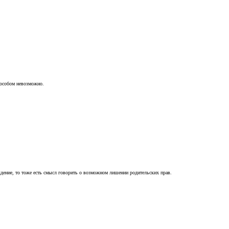
пособом невозможно.
ждение, то тоже есть смысл говорить о возможном лишении родительских прав.