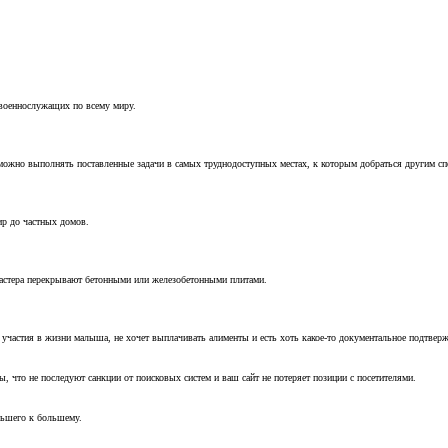
 военнослужащих по всему миру.
можно выполнять поставленные задачи в самых труднодоступных местах, к которым добраться другим с
ир до частных домов.
мастера перекрывают бетонными или железобетонными плитами.
т участия в жизни малыша, не хочет выплачивать алименты и есть хоть какое-то документальное подтвер
, что не последуют санкции от поисковых систем и ваш сайт не потеряет позиции с посетителями.
ньшего к большему.