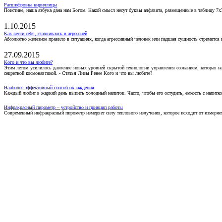
Расшифровка кириллицы
Поистине, наша азбука дана нам Богом. Какой смысл несут буквы алфавита, размещенные в таблицу 7х
1.10.2015
Как вести себя, сталкиваясь в агрессией
Абсолютно железное правило в ситуациях, когда агрессивный человек или падшая сущность стремится ва
27.09.2015
Кого и что вы любите?
Этим летом усилилось давление новых уровней скрытой технологии управления сознанием, которая н
секретной космонавтикой. - Статья Лизы Ренее Кого и что вы любите?
Наиболее эффективный способ охлаждения
Каждый любит в жаркий день выпить холодный напиток. Часто, чтобы его остудить, емкость с напитко
Инфракрасный пирометр – устройство и принцип работы
Современный инфракрасный пирометр измеряет силу теплового излучения, которое исходит от измеряем