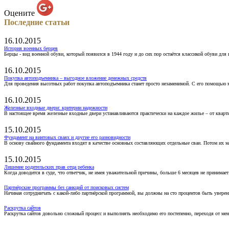
Оцените
Последние статьи
16.10.2015
История военных берцев
Берцы - вид военной обуви, который появился в 1944 году и до сих пор остаётся классикой обуви для
16.10.2015
Покупка автоподъемника – выгодное вложение денежных средств
Для проведения высотных работ покупка автоподъемника станет просто незаменимой. С его помощью 
16.10.2015
Железные входные двери: критерии надежности
В настоящее время железные входные двери устанавливаются практически на каждое жилье – от кварт
15.10.2015
Фундамент на винтовых сваях и другие его разновидности
В основу свайного фундамента входят в качестве основных составляющих отдельные сваи. Потом их 
15.10.2015
Лишение родительских прав отца ребенка
Когда доводится в суде, что ответчик, не имея уважительной причины, больше 6 месяцев не принимае
Партнёрские программы без санкций от поисковых систем
Начиная сотрудничать с какой-либо партнёрской программой, вы должны на сто процентов быть уверены
Раскрутка сайтов
Раскрутка сайтов довольно сложный процесс и выполнять необходимо его постепенно, переходя от ме