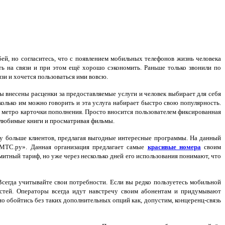
й, но согласитесь, что с появлением мобильных телефонов жизнь человека
ть на связи и при этом ещё хорошо сэкономить. Раньше только звонили по
зи и хочется пользоваться ими вовсю.
 внесены расценки за предоставляемые услуги и человек выбирает для себя
олько им можно говорить и эта услуга набирает быстро свою популярность.
 метро карточки пополнения. Просто вносится пользователем фиксированная
я любимые книги и просматривая фильмы.
у больше клиентов, предлагая выгодные интересные программы. На данный
МТС.ру». Данная организация предлагает самые
красивые номера
своим
итный тариф, но уже через несколько дней его использования понимают, что
сегда учитывайте свои потребности. Если вы редко пользуетесь мобильной
остей. Операторы всегда идут навстречу своим абонентам и придумывают
о обойтись без таких дополнительных опций как, допустим, концеренц-связь