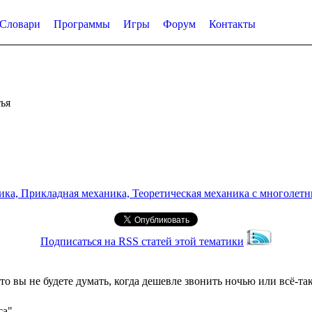
Словари
Программы
Игры
Форум
Контакты
ья
а, Прикладная механика, Теоретическая механика с многолетним
Подписаться на RSS статей этой тематики
о вы не будете думать, когда дешевле звонить ночью или всё-та
са"