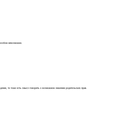
пособом невозможно.
ждение, то тоже есть смысл говорить о возможном лишении родительских прав.