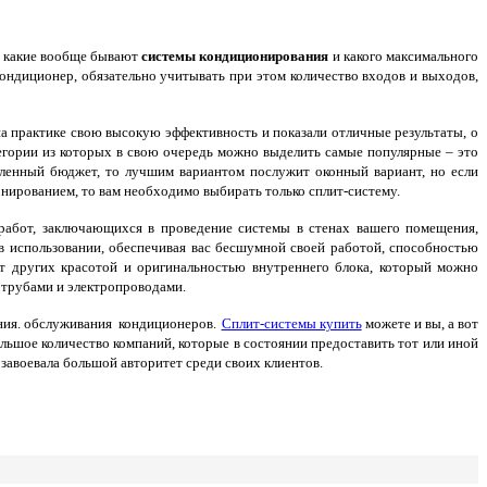
я какие вообще бывают
системы кондиционирования
и какого максимального
ондиционер, обязательно учитывать при этом количество входов и выходов,
на практике свою высокую эффективность и показали отличные результаты, о
гории из которых в свою очередь можно выделить самые популярные – это
еленный бюджет, то лучшим вариантом послужит оконный вариант, но если
нированием, то вам необходимо выбирать только сплит-систему.
работ, заключающихся в проведение системы в стенах вашего помещения,
 использовании, обеспечивая вас бесшумной своей работой, способностью
т других красотой и оригинальностью внутреннего блока, который можно
й трубами и электропроводами.
ния. обслуживания кондиционеров.
Сплит-системы купить
можете и вы, а вот
льшое количество компаний, которые в состоянии предоставить тот или иной
завоевала большой авторитет среди своих клиентов.