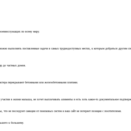
 военнослужащих по всему миру.
можно выполнять поставленные задачи в самых труднодоступных местах, к которым добраться другим с
ир до частных домов.
мастера перекрывают бетонными или железобетонными плитами.
т участия в жизни малыша, не хочет выплачивать алименты и есть хоть какое-то документальное подтвер
, что не последуют санкции от поисковых систем и ваш сайт не потеряет позиции с посетителями.
ньшего к большему.