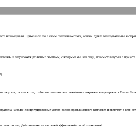
аете необходимым. Применяйте это в своем собственном темпе, однако, будьте последовательны и стара
несения» и обсуждаются различные симптомы, с которыми мы, как люди, можем столкнуться в процессе н
7?
с запугать, состоит в том, чтобы всегда оставаться спокойным и сохранять хладнокровие. - Статья Лизы 
аправлена на более сконцентрированные усилия военно-промышленного комплекса и включает в себя с
м ставят на лед. Действительно ли это самый эффективный способ охлаждения?