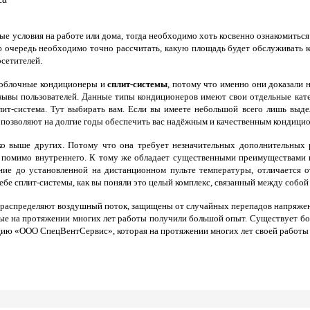
е условия на работе или дома, тогда необходимо хоть косвенно ознакомитьс
 очередь необходимо точно рассчитать, какую площадь будет обслуживать к
сетителей.
ноблочные кондиционеры и
сплит-системы
, потому что именно они доказали 
зывы пользователей. Данные типы кондиционеров имеют свои отдельные кате
лит-система. Тут выбирать вам. Если вы имеете небольшой всего лишь выд
 позволяют на долгие годы обеспечить вас надёжным и качественным кондицио
о выше других. Потому что она требует незначительных дополнительных 
, помимо внутреннего. К тому же обладает существенными преимуществами в
ие до установленной на дистанционном пульте температуры, отличается о
ебе сплит-системы, как вы поняли это целый комплекс, связанный между собо
 распределяют воздушный поток, защищены от случайных перепадов напряже
ые на протяжении многих лет работы получили большой опыт.
Существует бо
цию «ООО СпецВентСервис», которая на протяжении многих лет своей работы 