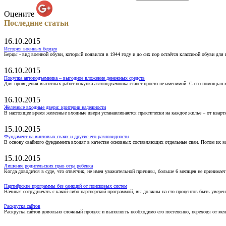
Оцените
Последние статьи
16.10.2015
История военных берцев
Берцы - вид военной обуви, который появился в 1944 году и до сих пор остаётся классикой обуви для
16.10.2015
Покупка автоподъемника – выгодное вложение денежных средств
Для проведения высотных работ покупка автоподъемника станет просто незаменимой. С его помощью 
16.10.2015
Железные входные двери: критерии надежности
В настоящее время железные входные двери устанавливаются практически на каждое жилье – от кварт
15.10.2015
Фундамент на винтовых сваях и другие его разновидности
В основу свайного фундамента входят в качестве основных составляющих отдельные сваи. Потом их 
15.10.2015
Лишение родительских прав отца ребенка
Когда доводится в суде, что ответчик, не имея уважительной причины, больше 6 месяцев не принимае
Партнёрские программы без санкций от поисковых систем
Начиная сотрудничать с какой-либо партнёрской программой, вы должны на сто процентов быть уверены
Раскрутка сайтов
Раскрутка сайтов довольно сложный процесс и выполнять необходимо его постепенно, переходя от ме