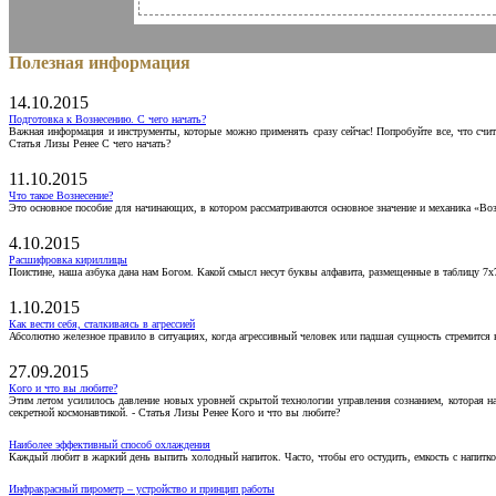
Полезная информация
14.10.2015
Подготовка к Вознесению. С чего начать?
Важная информация и инструменты, которые можно применять сразу сейчас! Попробуйте все, что счит
Статья Лизы Ренее С чего начать?
11.10.2015
Что такое Вознесение?
Это основное пособие для начинающих, в котором рассматриваются основное значение и механика «Воз
4.10.2015
Расшифровка кириллицы
Поистине, наша азбука дана нам Богом. Какой смысл несут буквы алфавита, размещенные в таблицу 7х
1.10.2015
Как вести себя, сталкиваясь в агрессией
Абсолютно железное правило в ситуациях, когда агрессивный человек или падшая сущность стремится ва
27.09.2015
Кого и что вы любите?
Этим летом усилилось давление новых уровней скрытой технологии управления сознанием, которая н
секретной космонавтикой. - Статья Лизы Ренее Кого и что вы любите?
Наиболее эффективный способ охлаждения
Каждый любит в жаркий день выпить холодный напиток. Часто, чтобы его остудить, емкость с напитко
Инфракрасный пирометр – устройство и принцип работы