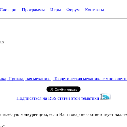
Словари
Программы
Игры
Форум
Контакты
ья
а, Прикладная механика, Теоретическая механика с многолетним
Подписаться на RSS статей этой тематики
 тяжёлую конкуренцию, если Ваш товар не соответствует надле
са"