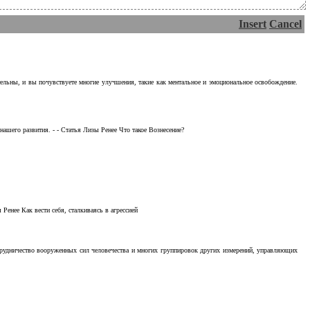
Insert
Cancel
тельны, и вы почувствуете многие улучшения, такие как ментальное и эмоциональное освобождение.
ашего развития. - - Статья Лизы Ренее Что такое Вознесение?
Ренее Как вести себя, сталкиваясь в агрессией
отрудничество вооруженных сил человечества и многих группировок других измерений, управляющих