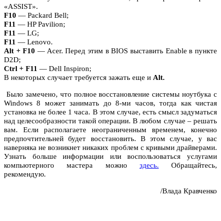
«ASSIST».
F10
— Packard Bell;
F11
— HP Pavilion;
F11
— LG;
F11
— Lenovo.
Alt + F10
— Acer. Перед этим в BIOS выставить Enable в пункте
D2D;
Ctrl +
F11
— Dell Inspiron;
В некоторых случает требуется зажать еще и
Alt.
Было замечено, что полное восстановление системы ноутбука с
Windows 8 может занимать до 8-ми часов, тогда как чистая
установка не более 1 часа. В этом случае, есть смысл задуматься
над целесообразности такой операции. В любом случае – решать
вам. Если располагаете неограниченным временем, конечно
предпочтительней будет восстановить. В этом случае, у вас
наверняка не возникнет никаких проблем с кривыми драйверами.
Узнать больше информации или воспользоваться услугами
компьютерного мастера можно
здесь.
Обращайтесь,
рекомендую.
/Влада Кравченко