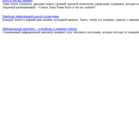
Кого и что вы любите?
Этим летом усилилось давление новых уровней скрытой технологии управления сознанием, которая н
секретной космонавтикой. - Статья Лизы Ренее Кого и что вы любите?
Наиболее эффективный способ охлаждения
Каждый любит в жаркий день выпить холодный напиток. Часто, чтобы его остудить, емкость с напитко
Инфракрасный пирометр – устройство и принцип работы
Современный инфракрасный пирометр измеряет силу теплового излучения, которое исходит от измеряем