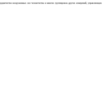
отрудничество вооруженных сил человечества и многих группировок других измерений, управляющих