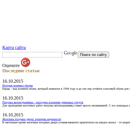
Карта сайта
Оцените
Последние статьи
16.10.2015
История военных берцев
Берцы - вид военной обуви, который появился в 1944 году и до сих пор остаётся классикой обуви для
16.10.2015
Покупка автоподъемника – выгодное вложение денежных средств
Для проведения высотных работ покупка автоподъемника станет просто незаменимой. С его помощью 
16.10.2015
Железные входные двери: критерии надежности
В настоящее время железные входные двери устанавливаются практически на каждое жилье – от кварт