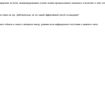
аправлена на более сконцентрированные усилия военно-промышленного комплекса и включает в себя с
м ставят на лед. Действительно ли это самый эффективный способ охлаждения?
ого объекта и лежит в интервале между длинами волн инфракрасного излучения и дневного света.