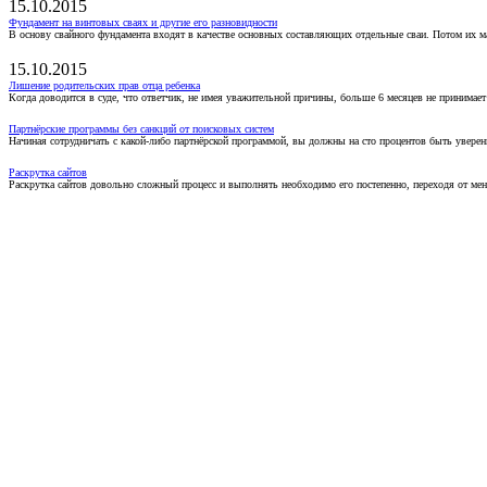
15.10.2015
Фундамент на винтовых сваях и другие его разновидности
В основу свайного фундамента входят в качестве основных составляющих отдельные сваи. Потом их 
15.10.2015
Лишение родительских прав отца ребенка
Когда доводится в суде, что ответчик, не имея уважительной причины, больше 6 месяцев не принимае
Партнёрские программы без санкций от поисковых систем
Начиная сотрудничать с какой-либо партнёрской программой, вы должны на сто процентов быть уверены
Раскрутка сайтов
Раскрутка сайтов довольно сложный процесс и выполнять необходимо его постепенно, переходя от ме