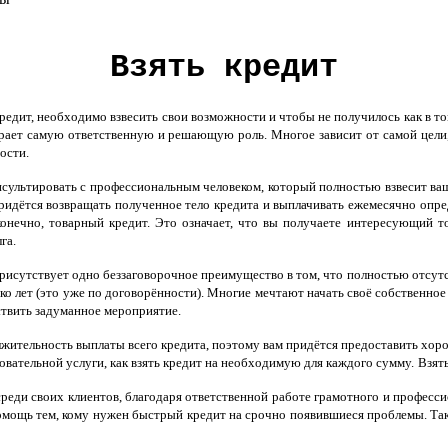
Взять кредит
редит, необходимо взвесить свои возможности и чтобы не получилось как в то
грает самую ответственную и решающую роль. Многое зависит от самой цели,
ости.
сультировать с профессиональным человеком, который полностью взвесит ва
придётся возвращать полученное тело кредита и выплачивать ежемесячно опр
конечно, товарный кредит. Это означает, что вы получаете интересующий 
га.
рисутствует одно беззаговорочное преимущество в том, что полностью отсут
ко лет (это уже по договорённости). Многие мечтают начать своё собственно
твить задуманное мероприятие.
жительность выплаты всего кредита, поэтому вам придётся предоставить хор
овательной услуги, как взять кредит на необходимую для каждого сумму.
Взят
реди своих клиентов, благодаря ответственной работе грамотного и профессио
помощь тем, кому нужен быстрый кредит на срочно появившиеся проблемы. Т