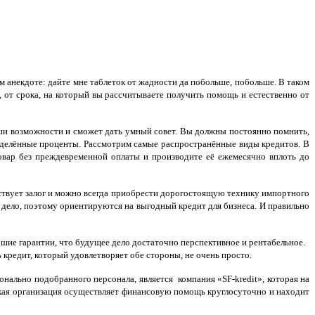
м анекдоте: дайте мне таблеток от жадности да побольше, побольше. В таком
 от срока, на который вы рассчитываете получить помощь и естественно от
ши возможности и сможет дать умный совет. Вы должны постоянно помнить,
еделённые проценты. Рассмотрим самые распространённые виды кредитов. В
товар без преждевременной оплаты и производите её ежемесячно вплоть до
ствует залог и можно всегда приобрести дорогостоящую технику импортного
е дело, поэтому ориентируются на выгодный кредит для бизнеса. И правильно
ошие гарантии, что будущее дело достаточно перспективное и рентабельное.
ь кредит
, который удовлетворяет обе стороны, не очень просто.
нально подобранного персонала, является компания «SF-kredit», которая на
акая организация осуществляет финансовую помощь круглосуточно и находит