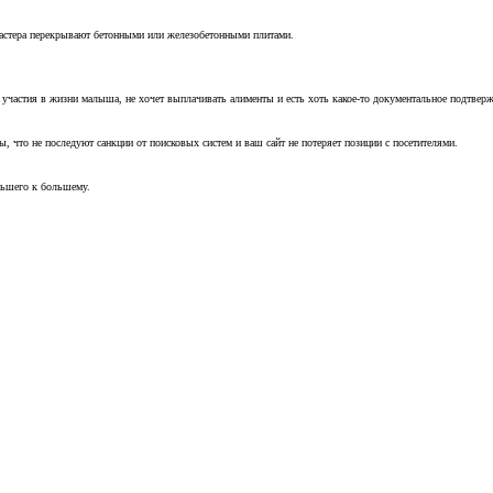
мастера перекрывают бетонными или железобетонными плитами.
т участия в жизни малыша, не хочет выплачивать алименты и есть хоть какое-то документальное подтвер
, что не последуют санкции от поисковых систем и ваш сайт не потеряет позиции с посетителями.
ньшего к большему.