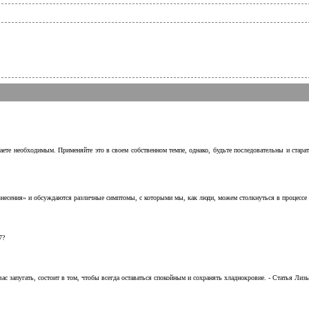
аете необходимым. Применяйте это в своем собственном темпе, однако, будьте последовательны и стара
несения» и обсуждаются различные симптомы, с которыми мы, как люди, можем столкнуться в процессе н
7?
с запугать, состоит в том, чтобы всегда оставаться спокойным и сохранять хладнокровие. - Статья Лизы 