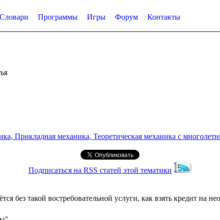
Словари
Программы
Игры
Форум
Контакты
ья
а, Прикладная механика, Теоретическая механика с многолетним
Подписаться на RSS статей этой тематики
ся без такой востребовательной услуги, как взять кредит на н
сы"