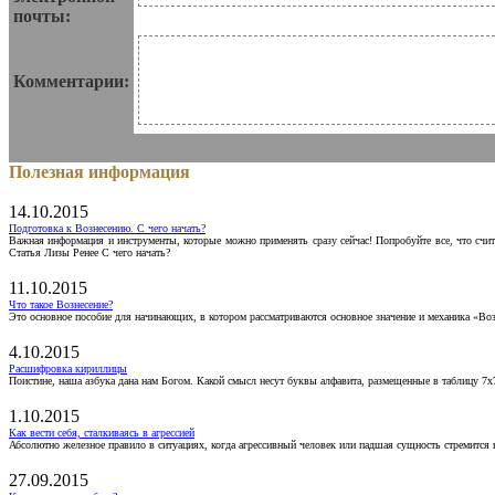
почты:
Комментарии:
Полезная информация
14.10.2015
Подготовка к Вознесению. С чего начать?
Важная информация и инструменты, которые можно применять сразу сейчас! Попробуйте все, что счит
Статья Лизы Ренее С чего начать?
11.10.2015
Что такое Вознесение?
Это основное пособие для начинающих, в котором рассматриваются основное значение и механика «Воз
4.10.2015
Расшифровка кириллицы
Поистине, наша азбука дана нам Богом. Какой смысл несут буквы алфавита, размещенные в таблицу 7х
1.10.2015
Как вести себя, сталкиваясь в агрессией
Абсолютно железное правило в ситуациях, когда агрессивный человек или падшая сущность стремится ва
27.09.2015