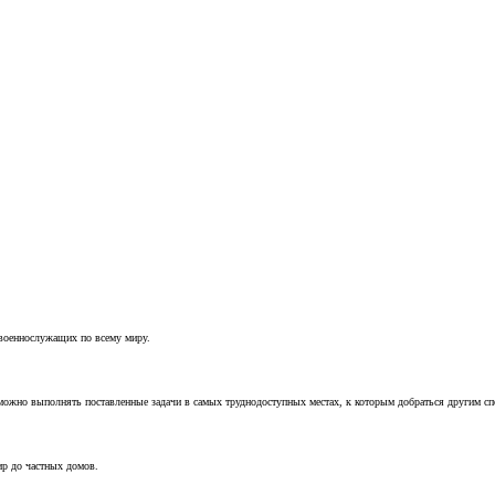
 военнослужащих по всему миру.
можно выполнять поставленные задачи в самых труднодоступных местах, к которым добраться другим с
ир до частных домов.