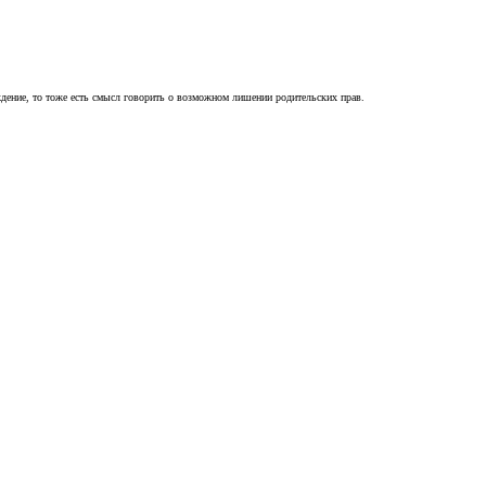
ждение, то тоже есть смысл говорить о возможном лишении родительских прав.