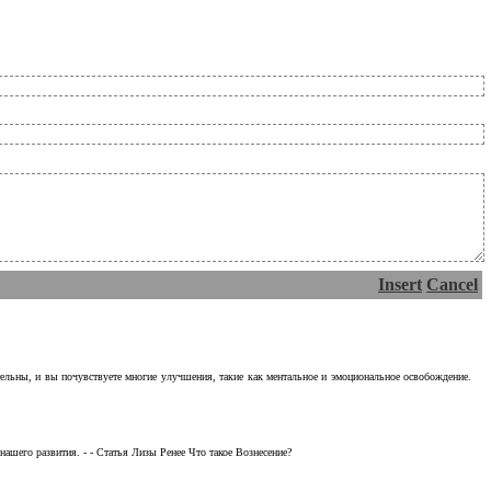
Insert
Cancel
тельны, и вы почувствуете многие улучшения, такие как ментальное и эмоциональное освобождение.
ашего развития. - - Статья Лизы Ренее Что такое Вознесение?