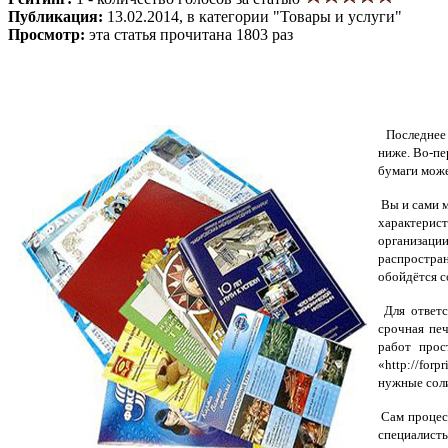
Публикация:
13.02.2014, в категории "Товары и услуги"
Просмотр:
эта статья прочитана 1803 раз
Последнее в
ниже. Во-пе
бумаги може
Вы и сами м
характерис
организаци
распростран
обойдётся с
Для ответс
срочная печ
работ прос
«http://for
нужные соли
Сам процесс
специалисты