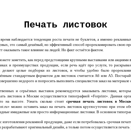
Печать листовок
ремя наблюдается тенденция роста печати не буклетов, а именно рекламных
рвых, это самый дешёвый, но эффективный способ прорекламировать свою пр
т оказывать такое влияние на людей. Но факт остаётся фактом.
ожете заметить, как перед предстоящими крупными выставками или акциями 
тиках и преимуществах продукции, если речь идёт про услуги, то раскрыв
и делают целые подборки из листовок, и чтобы удобно было прореклам
ённым стандартным форматом для листовок считается А6 или A5. Постарайте
овершенно недорого и попросить выполнить специалистов заказ на материале с
твенных и серьёзных выставок рекомендуется заказывать листовки, котор
ать листовок в Москве осуществляется типографией «Forprint». Данная орг
то на высоте. Узнать сколько стоит
срочная печать листовок в Моск
print.ru» можно оставить заказ на печать листовок круглосуточно при этом о
дные имиджевые или просто информационные листовки. В основном типограф
 изготовления рекламной продукции, даже если потребовалась срочная печать
 разрабатывают оригинальный дизайн, а только потом осуществляется печать