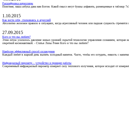
Расшифровка кириллицы
Поистине, наша азбука дана нам Богом. Какой смысл несут буквы алфавита, размещенные в таблицу 7х
1.10.2015
Как вести себя, сталкиваясь в агрессией
Абсолютно железное правило в ситуациях, когда агрессивный человек или падшая сущность стремится ва
27.09.2015
Кого и что вы любите?
Этим летом усилилось давление новых уровней скрытой технологии управления сознанием, которая н
секретной космонавтикой. - Статья Лизы Ренее Кого и что вы любите?
Наиболее эффективный способ охлаждения
Каждый любит в жаркий день выпить холодный напиток. Часто, чтобы его остудить, емкость с напитко
Инфракрасный пирометр – устройство и принцип работы
Современный инфракрасный пирометр измеряет силу теплового излучения, которое исходит от измеряем