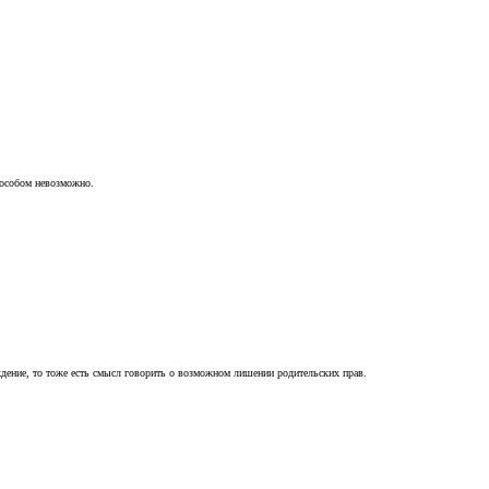
пособом невозможно.
ждение, то тоже есть смысл говорить о возможном лишении родительских прав.