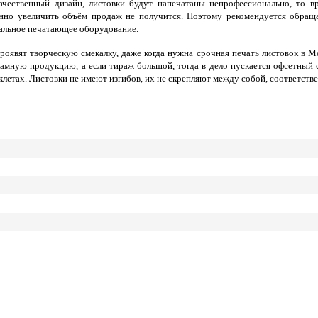
качественный дизайн, листовки будут напечатаны непрофессионально, то 
енно увеличить объём продаж не получится. Поэтому рекомендуется обращ
альное печатающее оборудование.
оявят творческую смекалку, даже когда нужна срочная печать листовок в Мо
ламную продукцию, а если тираж большой, тогда в дело пускается офсетный 
клетах. Листовки не имеют изгибов, их не скрепляют между собой, соответств