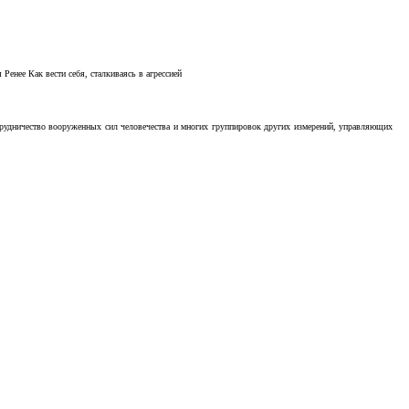
Ренее Как вести себя, сталкиваясь в агрессией
отрудничество вооруженных сил человечества и многих группировок других измерений, управляющих