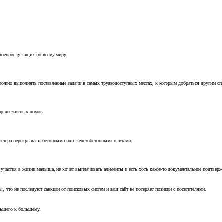
 военнослужащих по всему миру.
можно выполнять поставленные задачи в самых труднодоступных местах, к которым добраться другим с
ир до частных домов.
мастера перекрывают бетонными или железобетонными плитами.
т участия в жизни малыша, не хочет выплачивать алименты и есть хоть какое-то документальное подтвер
, что не последуют санкции от поисковых систем и ваш сайт не потеряет позиции с посетителями.
ньшего к большему.