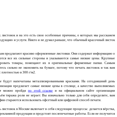
 листовок и на это есть свои особенные причины, о которых мы расскажем
одукцию и услуги. Никто и не думал раньше, что обычный красочный листок
вам предлагают красиво оформленные листовки. Они содержат информацию о
аются все их сильные стороны и указываются самые низкие цены. Крупные
ировать товары, помещают их в оригинальные фирменные папки. Самым
сь сильно не экономить на бумаге, потому что печать листовок и так вам
 плотностью в 300 г/м2.
ые будут напечатаны металлизированными красками. На сегодняшний день
анизация предлагает самые низкие цены в столице, а качество выполняемых
ве
можно пройдя
по этой ссылке
и на официальном сайте организации
бъём тиража роли не играет. Вы изначально только для себя определите, вам
ии стараются использовать офсетный или цифровой способ печати.
 листовок в Москве включает в себя следующие процессы: делается вёрстка,
 рекламной продукции и предстоят послепечатные работы. Если не получится