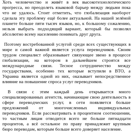
Хоть человечество и живёт в век высокотехнологического
прогресса, но преодолеть языковой барьер между людьми пока
что не удалось. Стоит отметить, что глобализация наоборот
сделала эту проблему ещё более актуальной. На нашей зелёной
планете больше пяти тысяч языков, но, к большому сожалению,
нельзя выбрать подходящий вариант, который бы позволял
абсолютно всему населению понимать друг друга.
Поэтому востребованной услугой среди всех существующих в
мире и самой важной является услуга переводчиков. Своим
трудом специалист образовывает связующее звено в процессе
глобализации, на котором в дальнейшем строятся все
международные связи. Тесное сотрудничество между
государствами, особенно тех которые вступили в ВТО, а
Украина является одной из них, оказывает непосредственное
влияние на повышение спроса услуг переводчиков.
В связи с этим каждый день открывается много
специализированных агентств, начинающие свою деятельность в
сфере переводческих услуг, в сети появляется больше
предложений от многочисленных индивидуальных
переводчиков. Если рассматривать в процентном соотношении,
то частным лицам отводится всего не больше пятнадцати
процентов, а всё остальное по праву принадлежит крупным
бюро переводам, которым больше всего доверяет население.