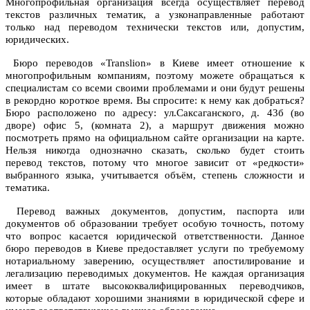
Многопрофильная организация всегда осуществляет перевод
текстов различных тематик, а узконаправленные работают
только над переводом технически текстов или, допустим,
юридических.
Бюро переводов «Translion» в Киеве имеет отношение к
многопрофильным компаниям, поэтому можете обращаться к
специалистам со всеми своими проблемами и они будут решены
в рекордно короткое время. Вы спросите: к нему как добраться?
Бюро расположено по адресу: ул.Саксаганского, д. 43б (во
дворе) офис 5, (комната 2), а маршрут движения можно
посмотреть прямо на официальном сайте организации на карте.
Нельзя никогда однозначно сказать, сколько будет стоить
перевод текстов, потому что многое зависит от «редкости»
выбранного языка, учитывается объём, степень сложности и
тематика.
Перевод важных документов, допустим, паспорта или
документов об образовании требует особую точность, потому
что вопрос касается юридической ответственности. Данное
бюро переводов в Киеве предоставляет услуги по требуемому
нотариальному заверению, осуществляет апостилирование и
легализацию переводимых документов. Не каждая организация
имеет в штате высококвалифицированных переводчиков,
которые обладают хорошими знаниями в юридической сфере и