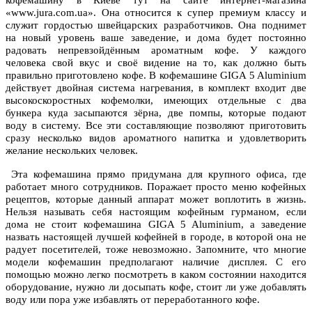
кофемашину в Киеве тут
на сайте интернет-магазина
«www.jura.com.ua». Она относится к супер премиум классу и
служит гордостью швейцарских разработчиков. Она поднимет
на новый уровень ваше заведение, и дома будет постоянно
радовать непревзойдённым ароматным кофе. У каждого
человека свой вкус и своё видение на то, как должно быть
правильно приготовлено кофе. В кофемашине GIGA 5 Aluminium
действует двойная система нагревания, в комплект входит две
высокоскоростных кофемолки, имеющих отдельные с два
бункера куда засыпаются зёрна, две помпы, которые подают
воду в систему. Все эти составляющие позволяют приготовить
сразу несколько видов ароматного напитка и удовлетворить
желание нескольких человек.
Эта кофемашина прямо придумана для крупного офиса, где
работает много сотрудников. Поражает просто меню кофейных
рецептов, которые данный аппарат может воплотить в жизнь.
Нельзя называть себя настоящим кофейным гурманом, если
дома не стоит кофемашина GIGA 5 Aluminium, а заведение
назвать настоящей лучшей кофейней в городе, в которой она не
радует посетителей, тоже невозможно. Запомните, что многие
модели кофемашин предполагают наличие дисплея. С его
помощью можно легко посмотреть в каком состоянии находится
оборудование, нужно ли досыпать кофе, стоит ли уже добавлять
воду или пора уже избавлять от переработанного кофе.