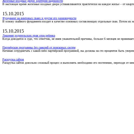
Железные входные двери: критерии надежности
В настоящее время железные входные двери устанавливаются практически на каждое жилье – от кварт
15.10.2015
Фундамент на винтовых сваях и другие его разновидности
В основу свайного фундамента входят в качестве основных составляющих отдельные сваи. Потом их 
15.10.2015
Лишение родительских прав отца ребенка
Когда доводится в суде, что ответчик, не имея уважительной причины, больше 6 месяцев не принимае
Партнёрские программы без санкций от поисковых систем
Начиная сотрудничать с какой-либо партнёрской программой, вы должны на сто процентов быть уверены
Раскрутка сайтов
Раскрутка сайтов довольно сложный процесс и выполнять необходимо его постепенно, переходя от ме