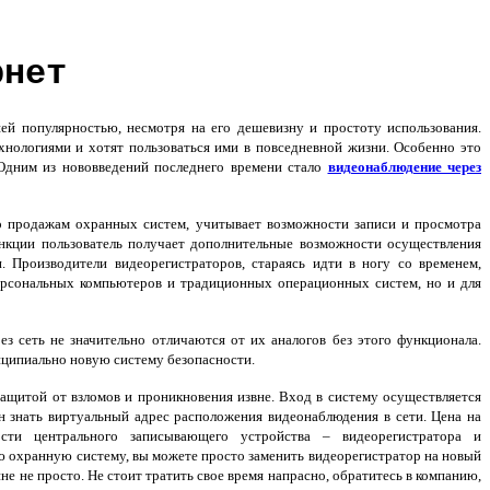
рнет
й популярностью, несмотря на его дешевизну и простоту использования.
нологиями и хотят пользоваться ими в повседневной жизни. Особенно это
 Одним из нововведений последнего времени стало
видеонаблюдение через
о продажам охранных систем, учитывает возможности записи и просмотра
ункции пользователь получает дополнительные возможности осуществления
. Производители видеорегистраторов, стараясь идти в ногу со временем,
ерсональных компьютеров и традиционных операционных систем, но и для
ез сеть не значительно отличаются от их аналогов без этого функционала.
нципиально новую систему безопасности.
ащитой от взломов и проникновения извне. Вход в систему осуществляется
ен знать виртуальный адрес расположения видеонаблюдения в сети. Цена на
сти центрального записывающего устройства – видеорегистратора и
ю охранную систему, вы можете просто заменить видеорегистратор на новый
е не просто. Не стоит тратить свое время напрасно, обратитесь в компанию,