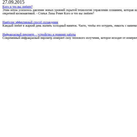
27.09.2015
Кого и что вы любите?
Этим летом усилилось давление новых уровней скрытой технологии управления сознанием, которая н
секретной космонавтикой. - Статья Лизы Ренее Кого и что вы любите?
Наиболее эффективный способ охлаждения
Каждый любит в жаркий день выпить холодный напиток. Часто, чтобы его остудить, емкость с напитко
Инфракрасный пирометр – устройство и принцип работы
Современный инфракрасный пирометр измеряет силу теплового излучения, которое исходит от измеряем