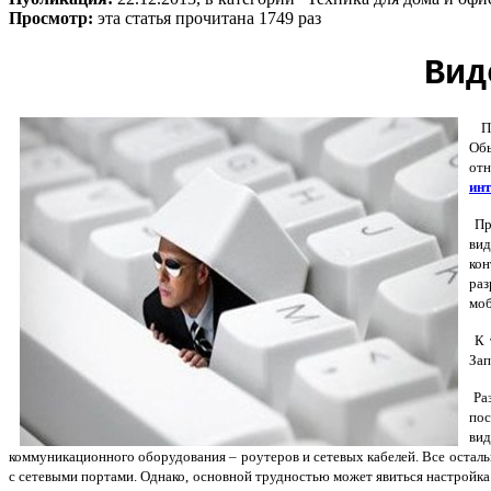
Просмотр:
эта статья прочитана 1749 раз
Вид
Про
Обы
отн
инт
Пра
вид
кон
раз
моб
К 
Зап
Раз
пос
ви
коммуникационного оборудования – роутеров и сетевых кабелей. Все остал
с сетевыми портами. Однако, основной трудностью может явиться настройка 