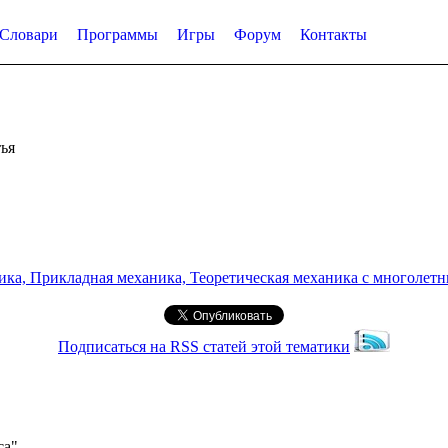
Словари
Программы
Игры
Форум
Контакты
ья
а, Прикладная механика, Теоретическая механика с многолетним
Подписаться на RSS статей этой тематики
са"