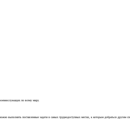
 военнослужащих по всему миру.
можно выполнять поставленные задачи в самых труднодоступных местах, к которым добраться другим с