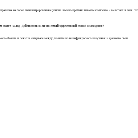
аправлена на более сконцентрированные усилия военно-промышленного комплекса и включает в себя с
м ставят на лед. Действительно ли это самый эффективный способ охлаждения?
ого объекта и лежит в интервале между длинами волн инфракрасного излучения и дневного света.