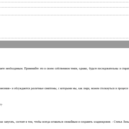
аете необходимым. Применяйте это в своем собственном темпе, однако, будьте последовательны и стара
несения» и обсуждаются различные симптомы, с которыми мы, как люди, можем столкнуться в процессе н
7?
с запугать, состоит в том, чтобы всегда оставаться спокойным и сохранять хладнокровие. - Статья Лизы 