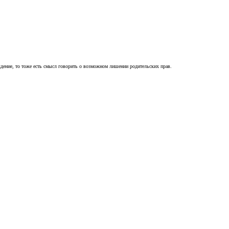
ждение, то тоже есть смысл говорить о возможном лишении родительских прав.