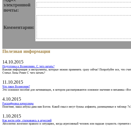
электронной
почты:
Комментарии:
Полезная информация
14.10.2015
Подготовка к Вознесению. С чего начать?
Важная информация и инструменты, которые можно применять сразу сейчас! Попробуйте все, что счит
Статья Лизы Ренее С чего начать?
11.10.2015
Что такое Вознесение?
Это основное пособие для начинающих, в котором рассматриваются основное значение и механика «Воз
4.10.2015
Расшифровка кириллицы
Поистине, наша азбука дана нам Богом. Какой смысл несут буквы алфавита, размещенные в таблицу 7х
1.10.2015
Как вести себя, сталкиваясь в агрессией
Абсолютно железное правило в ситуациях, когда агрессивный человек или падшая сущность стремится ва