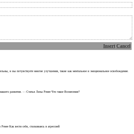
Insert
Cancel
тельны, и вы почувствуете многие улучшения, такие как ментальное и эмоциональное освобождение.
ашего развития. - - Статья Лизы Ренее Что такое Вознесение?
Ренее Как вести себя, сталкиваясь в агрессией