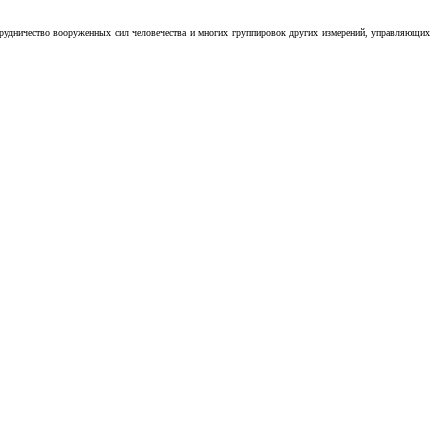
отрудничество вооруженных сил человечества и многих группировок других измерений, управляющих