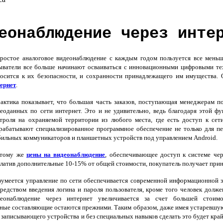
еонаблюдение через инте
стое аналоговое видеонаблюдение с каждым годом пользуется все меньше
ватели все больше начинают осваиваться с инновационными цифровыми тех
осится к их безопасности, и сохранности принадлежащего им имущества.
ернет
.
ктика показывает, что большая часть заказов, поступающая менеджерам п
еоданных по сети интернет. Это и не удивительно, ведь благодаря этой ф
троля на охраняемой территории из любого места, где есть доступ к сети
рабатывают специализированное программное обеспечение не только для п
ильных коммуникаторов и планшетных устройств под управлением Android.
тому же
цены на видеонаблюдение
, обеспечивающее доступ к системе чер
латив дополнительные 10-15% от общей стоимости, покупатель получает при
умеется управление по сети обеспечивается современной информационной з
редством введения логина и пароля пользователя, кроме того человек долж
деонаблюдение через интернет увеличивается за счет большей стоимо
ьные составляющие остаются прежними. Таким образом, даже имея устаревшу
записывающего устройства и без специальных навыков сделать это будет крайн