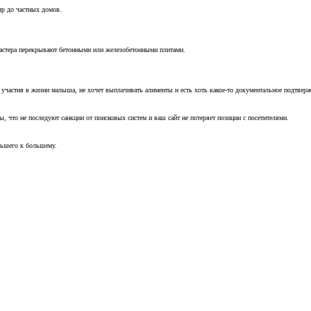
ир до частных домов.
мастера перекрывают бетонными или железобетонными плитами.
т участия в жизни малыша, не хочет выплачивать алименты и есть хоть какое-то документальное подтвер
, что не последуют санкции от поисковых систем и ваш сайт не потеряет позиции с посетителями.
ньшего к большему.