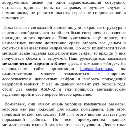
вооружённых людей ни один здравомыслящий сотрудник,
оставаясь один на ночь на заправке, в лучшем случае с
помощником, не решится оказать серьёзное сопротивление в
помещение.
Пока сигнал с сигнальной кнопки получит охранная структура и
персонал сообразит, что на объект было совершенно нападение
проходит много времени. Если учитывать ещё дорогу, то
неизвестным вполне достаточно срока забрать все деньги и
скрыться в неизвестном направлении. Но если приобрести такие
металлические изделия как депозитные сейфы, то вряд ли у них
получиться сбежать с выручкой. Наш руководитель заказывал
металлические изделия в Киеве
здесь, в компании «Forge». На
официальном сайте организации
https://dik.com.ua/
, вы
самостоятельно можете ознакомиться с широким
ассортиментом депозитных сейфов и выбрать подходящий
недорогой вариант. У нас на данный момент уже больше года
стоит два сейфа ASD-32 и уже пришлось металлическим
изделиям пройти своё первое боевое крещение.
Во-первых, они имеют очень хорошие компактные размеры,
которые как раз подходят для наших помещений. При этом
полезный объём составляет 109 л и этого вполне хватает для
нормальной работы. Но все преимущества данных
металлических изделий заключаются в следующем. Депозитные