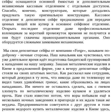
сейфы оснащаются основной ёмкостью и дополнительным
независимым кассовым отделением с отдельным доступом.
Спасибо, конечно, конструкторам, которые догадались
придумать такую оригинальную конструкцию. Кассовое
отделение в депозитном сейфе предназначено для передачи
ценных вещей или купюр в основное сейфовое отделение.
Открыть последнее отделение даже профессиональным
взломщикам за короткий промежуток времени не получится и
они будут схвачены правоохранительными органами. Оно
оборудуется сложными замковыми механизмами.
Мы свои депозитные сейфы от компании «Forge», называем по-
доброму - ночные сторожа. Наш начальник как чувствовал, что
уже длительное время идёт подготовка бандитской группировкой
к нападению на нашу заправку. Заказав металлические изделия в
Киеве в предложенной фирме, уже к вечеру депозитные сейфы
стояли на своих штатных местах. Как рассказал нам сотрудник,
который дежурил в ту ночь, что никогда даже по телевизору не
видел таких удивлённых гримас, какие образовались на лицах
нападавших. Им ничего не оставалось сделать, как с гневом
хлопнуть по металлическому изделию кулаком и удалиться
прочь. Нам стало известно потом, что воры побывали ещё в
нескольких ночных заведениях в пригороде и их ждала такая же
неудача. Предприниматели советуются с друг другом и тоже
решили недорого купить металлические изделия в Киеве здесь,