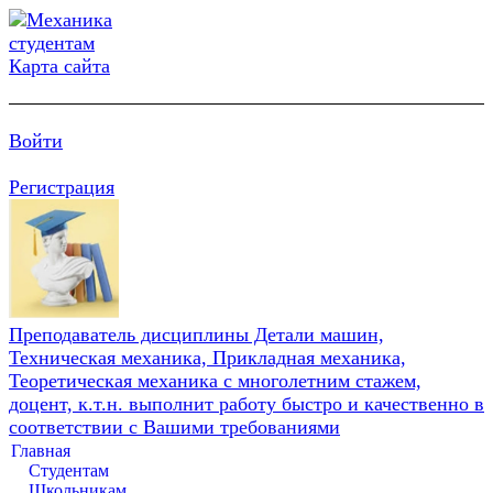
Карта сайта
Войти
Регистрация
Преподаватель дисциплины Детали машин,
Техническая механика, Прикладная механика,
Теоретическая механика с многолетним стажем,
доцент, к.т.н. выполнит работу быстро и качественно в
соответствии с Вашими требованиями
Главная
Студентам
Школьникам