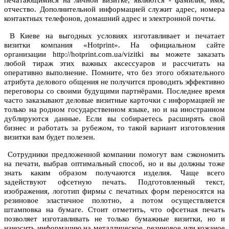
печатающимися на личной визитке, являются - фамилия, имя,
отчество. Дополнительной информацией служит адрес, номера
контактных телефонов, домашний адрес и электронной почты.
В Киеве на выгодных условиях изготавливает и печатает
визитки компания «Hotprint». На официальном сайте
организации http://hotprint.com.ua/vizitki
вы можете заказать
любой тираж этих важных аксессуаров и рассчитать на
оперативно выполнение. Помните, что без этого обязательного
атрибута делового общения не получится проводить эффективно
переговоры со своими будущими партнёрами. Последнее время
часто заказывают деловые визитные карточки с информацией не
только на родном государственном языке, но и на иностранном
дублируются данные. Если вы собираетесь расширять свой
бизнес и работать за рубежом, то такой вариант изготовления
визитки вам будет полезен.
Сотрудники предложенной компании помогут вам сэкономить
на печати, выбрав оптимальный способ, но и вы должны тоже
знать каким образом получаются изделия. Чаще всего
задействуют офсетную печать. Подготовленный текст,
изображения, логотип фирмы с печатных форм переносятся на
резиновое эластичное полотно, а потом осуществляется
штамповка на бумаге. Стоит отметить, что офсетная печать
позволяет изготавливать не только бумажные визитки, но и
наносить информацию на металлическое, резиновое или кожаное