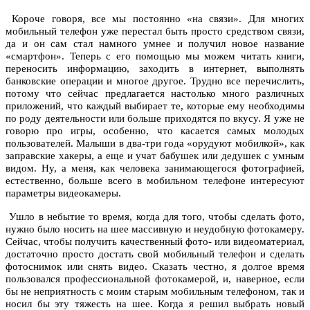
Короче говоря, все мы постоянно «на связи». Для многих
мобильный телефон уже перестал быть просто средством связи,
да и он сам стал намного умнее и получил новое название
«смартфон». Теперь с его помощью мы можем читать книги,
переносить информацию, заходить в интернет, выполнять
банковские операции и многое другое. Трудно все перечислить,
потому что сейчас предлагается настолько много различных
приложений, что каждый выбирает те, которые ему необходимы
по роду деятельности или больше приходятся по вкусу. Я уже не
говорю про игры, особенно, что касается самых молодых
пользователей. Малыши в два-три года «орудуют мобилкой», как
заправские хакеры, а еще и учат бабушек или дедушек с умным
видом. Ну, а меня, как человека занимающегося фотографией,
естественно, больше всего в мобильном телефоне интересуют
параметры видеокамеры.
Ушло в небытие то время, когда для того, чтобы сделать фото,
нужно было носить на шее массивную и неудобную фотокамеру.
Сейчас, чтобы получить качественный фото- или видеоматериал,
достаточно просто достать свой мобильный телефон и сделать
фотоснимок или снять видео. Сказать честно, я долгое время
пользовался профессиональной фотокамерой, и, наверное, если
бы не неприятность с моим старым мобильным телефоном, так и
носил бы эту тяжесть на шее. Когда я решил выбрать новый