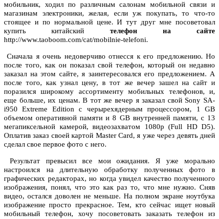
мобильник, ходил по различным салонам мобильной связи и
магазинам электроники, желая, если уж покупать, то что-то
стоящее и по нормальной цене. И тут друг мне посоветовал
купить китайский
телефон на сайте
http://www.taoboom.com/cat/mobilnie-telefoni.
Сначала я очень недоверчиво отнесся к его предложению. Но
после того, как он показал свой телефон, который он недавно
заказал на этом сайте, я заинтересовался его предложением. А
после того, как узнал цену, в тот же вечер зашел на сайт и
поразился широкому ассортименту мобильных телефонов, и,
еще больше, их ценам. В тот же вечер я заказал свой Sony SA-
i950 Extreme Edition с черырехядерным процессором, 1 GB
объемом оперативной памяти и 8 GB внутренней памяти, с 13
мегапиксельной камерой, видеозахватом 1080p (Full HD D5).
Оплатив заказ своей картой Master Card, я уже через девять дней
сделал свое первое фото с него.
Результат превысил все мои ожидания. Я уже морально
настроился на длительную обработку полученных фото в
графических редакторах, но когда увидел качество полученного
изображения, понял, что это как раз то, что мне нужно. Сняв
видео, остался доволен не меньше. На полном экране ноутбука
изображение просто прекрасное. Тем, кто сейчас ищет новый
мобильный телефон, хочу посоветовать заказать телефон из