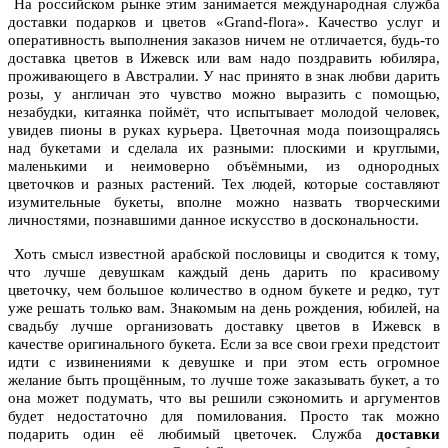
На российском рынке этим занимается международная служба
доставки подарков и цветов «Grand-flora». Качество услуг и
оперативность выполнения заказов ничем не отличается, будь-то
доставка цветов в Ижевск или вам надо поздравить юбиляра,
проживающего в Австралии. У нас принято в знак любви дарить
розы, у англичан это чувство можно выразить с помощью,
незабудки, китаянка поймёт, что испытывает молодой человек,
увидев пионы в руках курьера. Цветочная мода поизощралясь
над букетами и сделала их разными: плоскими и круглыми,
маленькими и неимоверно объёмными, из однородных
цветочков и разных растений. Тех людей, которые составляют
изумительные букеты, вполне можно назвать творческими
личностями, познавшими данное искусство в доскональности.
Хоть смысл известной арабской пословицы и сводится к тому,
что лучше девушкам каждый день дарить по красивому
цветочку, чем большое количество в одном букете и редко, тут
уже решать только вам. Знакомым на день рождения, юбилей, на
свадьбу лучше организовать доставку цветов в Ижевск в
качестве оригинального букета. Если за все свои грехи предстоит
идти с извинениями к девушке и при этом есть огромное
желание быть прощённым, то лучше тоже заказывать букет, а то
она может подумать, что вы решили сэкономить и аргументов
будет недостаточно для помилования. Просто так можно
подарить один её любимый цветочек. Служба
доставки