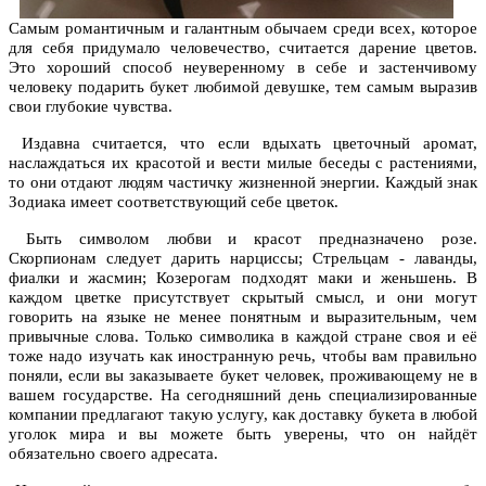
Самым романтичным и галантным обычаем среди всех, которое
для себя придумало человечество, считается дарение цветов.
Это хороший способ неуверенному в себе и застенчивому
человеку подарить букет любимой девушке, тем самым выразив
свои глубокие чувства.
Издавна считается, что если вдыхать цветочный аромат,
наслаждаться их красотой и вести милые беседы с растениями,
то они отдают людям частичку жизненной энергии. Каждый знак
Зодиака имеет соответствующий себе цветок.
Быть символом любви и красот предназначено розе.
Скорпионам следует дарить нарциссы; Стрельцам - лаванды,
фиалки и жасмин; Козерогам подходят маки и женьшень. В
каждом цветке присутствует скрытый смысл, и они могут
говорить на языке не менее понятным и выразительным, чем
привычные слова. Только символика в каждой стране своя и её
тоже надо изучать как иностранную речь, чтобы вам правильно
поняли, если вы заказываете букет человек, проживающему не в
вашем государстве. На сегодняшний день специализированные
компании предлагают такую услугу, как доставку букета в любой
уголок мира и вы можете быть уверены, что он найдёт
обязательно своего адресата.