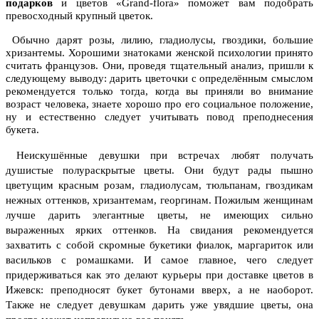
подарков
и цветов «Grand-flora» поможет вам подобрать
превосходный крупный цветок.
Обычно дарят розы, лилию, гладиолусы, гвоздики, большие
хризантемы. Хорошими знатоками женской психологии принято
считать французов. Они, проведя тщательный анализ, пришли к
следующему выводу: дарить цветочки с определённым смыслом
рекомендуется только тогда, когда вы приняли во внимание
возраст человека, знаете хорошо про его социальное положение,
ну и естественно следует учитывать повод преподнесения
букета.
Неискушённые девушки при встречах любят получать
душистые полураскрытые цветы.
Они будут рады пышно
цветущим красным розам, гладиолусам, тюльпанам, гвоздикам
нежных оттенков, хризантемам, георгинам. Пожилым женщинам
лучше дарить элегантные цветы, не имеющих сильно
выраженных ярких оттенков. На свидания рекомендуется
захватить с собой скромные букетики фиалок, маргариток или
васильков с ромашками. И самое главное, чего следует
придерживаться как это делают курьеры при доставке цветов в
Ижевск: преподносят букет бутонами вверх, а не наоборот.
Также не следует девушкам дарить уже увядшие цветы, она