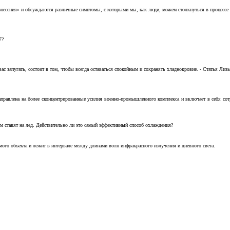
несения» и обсуждаются различные симптомы, с которыми мы, как люди, можем столкнуться в процессе н
7?
с запугать, состоит в том, чтобы всегда оставаться спокойным и сохранять хладнокровие. - Статья Лизы 
аправлена на более сконцентрированные усилия военно-промышленного комплекса и включает в себя с
м ставят на лед. Действительно ли это самый эффективный способ охлаждения?
ого объекта и лежит в интервале между длинами волн инфракрасного излучения и дневного света.