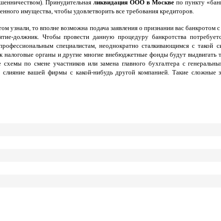
ошенничеством). Принудительная
ликвидация ООО в Москве
по пункту «банк
венного имущества, чтобы удовлетворить все требования кредиторов.
том узнали, то вполне возможна подача заявления о признании вас банкротом 
ятие-должник. Чтобы провести данную процедуру банкротства потребует
 профессиональным специалистам, неоднократно сталкивающимся с такой с
ак налоговые органы и другие многие внебюджетные фонды будут выдвигать т
 схемы по смене участников или замена главного бухгалтера с генеральны
т слияние вашей фирмы с какой-нибудь другой компанией. Такие сложные з