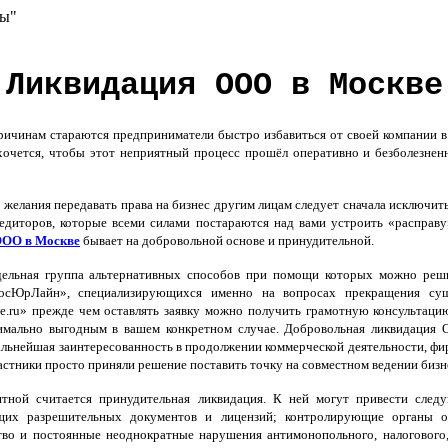
сы"
Ликвидация ООО в Москве
чинам стараются предприниматели быстро избавиться от своей компании в 
хочется, чтобы этот неприятный процесс прошёл оперативно и безболезнен
т желания передавать права на бизнес другим лицам следует сначала исключить
едиторов, которые всеми силами постараются над вами устроить «расправ
ООО в Москве
бывает на добровольной основе и принудительной.
ельная группа альтернативных способов при помощи которых можно решит
сЮрЛайн», специализирующихся именно на вопросах прекращения суще
e.ru» прежде чем оставлять заявку можно получить грамотную консультаци
симально выгодным в вашем конкретном случае. Добровольная ликвидация О
альнейшая заинтересованность в продолжении коммерческой деятельности, фи
частники просто приняли решение поставить точку на совместном ведении бизн
тной считается принудительная ликвидация. К ней могут привести след
щих разрешительных документов и лицензий; контролирующие органы о
тво и постоянные неоднократные нарушения антимонопольного, налогового,