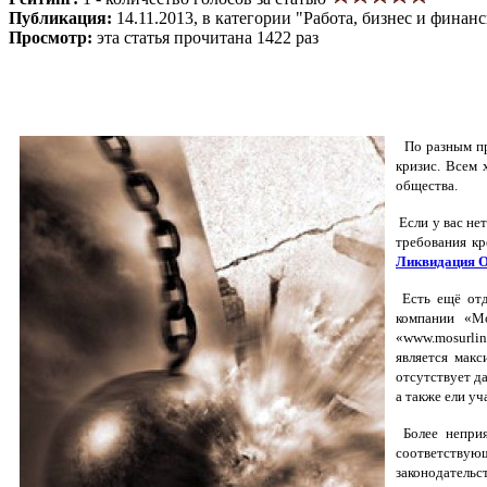
Публикация:
14.11.2013, в категории "Работа, бизнес и финан
Просмотр:
эта статья прочитана 1422 раз
По разным при
кризис. Всем 
общества.
Если у вас не
требования кр
Ликвидация 
Есть ещё отд
компании «Мо
«www.mosurlin
является мак
отсутствует д
а также ели у
Более неприя
соответствую
законодательс