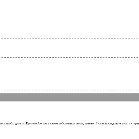
аете необходимым. Применяйте это в своем собственном темпе, однако, будьте последовательны и стара