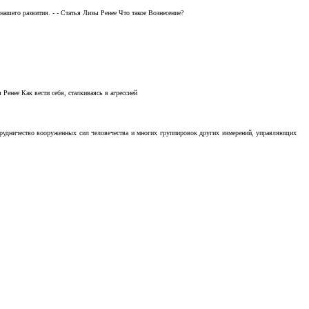
ашего развития. - - Статья Лизы Ренее Что такое Вознесение?
Ренее Как вести себя, сталкиваясь в агрессией
отрудничество вооруженных сил человечества и многих группировок других измерений, управляющих