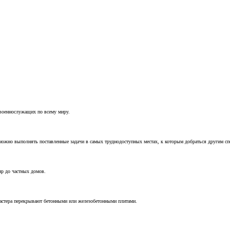
 военнослужащих по всему миру.
можно выполнять поставленные задачи в самых труднодоступных местах, к которым добраться другим с
ир до частных домов.
мастера перекрывают бетонными или железобетонными плитами.