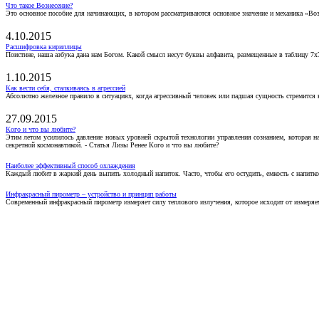
Что такое Вознесение?
Это основное пособие для начинающих, в котором рассматриваются основное значение и механика «Воз
4.10.2015
Расшифровка кириллицы
Поистине, наша азбука дана нам Богом. Какой смысл несут буквы алфавита, размещенные в таблицу 7х
1.10.2015
Как вести себя, сталкиваясь в агрессией
Абсолютно железное правило в ситуациях, когда агрессивный человек или падшая сущность стремится ва
27.09.2015
Кого и что вы любите?
Этим летом усилилось давление новых уровней скрытой технологии управления сознанием, которая н
секретной космонавтикой. - Статья Лизы Ренее Кого и что вы любите?
Наиболее эффективный способ охлаждения
Каждый любит в жаркий день выпить холодный напиток. Часто, чтобы его остудить, емкость с напитко
Инфракрасный пирометр – устройство и принцип работы
Современный инфракрасный пирометр измеряет силу теплового излучения, которое исходит от измеряем