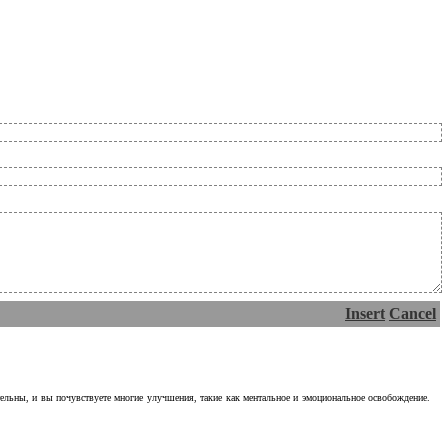
Insert
Cancel
тельны, и вы почувствуете многие улучшения, такие как ментальное и эмоциональное освобождение.