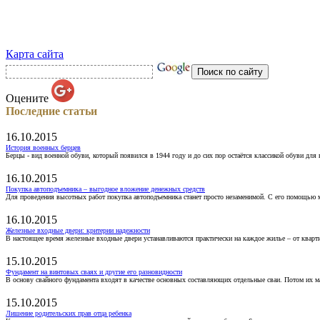
Карта сайта
Оцените
Последние статьи
16.10.2015
История военных берцев
Берцы - вид военной обуви, который появился в 1944 году и до сих пор остаётся классикой обуви для
16.10.2015
Покупка автоподъемника – выгодное вложение денежных средств
Для проведения высотных работ покупка автоподъемника станет просто незаменимой. С его помощью 
16.10.2015
Железные входные двери: критерии надежности
В настоящее время железные входные двери устанавливаются практически на каждое жилье – от кварт
15.10.2015
Фундамент на винтовых сваях и другие его разновидности
В основу свайного фундамента входят в качестве основных составляющих отдельные сваи. Потом их 
15.10.2015
Лишение родительских прав отца ребенка