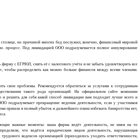
столице, но причиной многих бед послужил, конечно, финансовый мировой
но. процесс. Под ликвидацией ООО подразумевается полное аннулирование
 фирму с ЕГРЮЛ, снять её с налогового учёта и не забыть удовлетворить все
у», чтобы распределить как можно больше финансов между всеми членами.
ь свои проблемы. Рекомендуется обратиться за услугами к сотрудникам
ствования такого рода организаций. На официальном сайте компании
ю и решить для себя какой способ ликвидации вам подходит лучше всего и
ОО подразумевает прекращение ведения деятельности, если у участников
рма пришла в полный убыток и дальнейшего плана избежать банкротства нет,
еса.
ующие важные моменты: ваша фирма ведёт деятельность, не имея на то
пределили, что ведётся юридическим лицом деятельность, нарушающая
 трудового кодексов организацией (приходилось уходить ответственности,