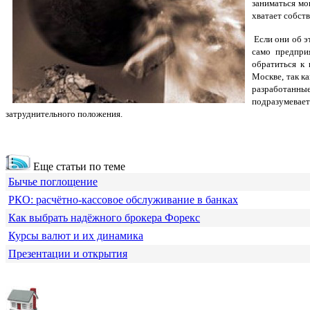
заниматься м
хватает собст
Если они об э
само предпри
обратиться к
Москве, так к
разработанные
подразумевае
затруднительного положения.
Еще статьи по теме
Бычье поглощение
РКО: расчётно-кассовое обслуживание в банках
Как выбрать надёжного брокера Форекс
Курсы валют и их динамика
Презентации и открытия