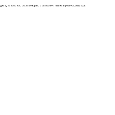
ждение, то тоже есть смысл говорить о возможном лишении родительских прав.