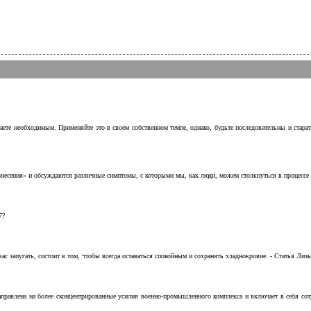
аете необходимым. Применяйте это в своем собственном темпе, однако, будьте последовательны и стара
несения» и обсуждаются различные симптомы, с которыми мы, как люди, можем столкнуться в процессе н
7?
с запугать, состоит в том, чтобы всегда оставаться спокойным и сохранять хладнокровие. - Статья Лизы 
аправлена на более сконцентрированные усилия военно-промышленного комплекса и включает в себя с