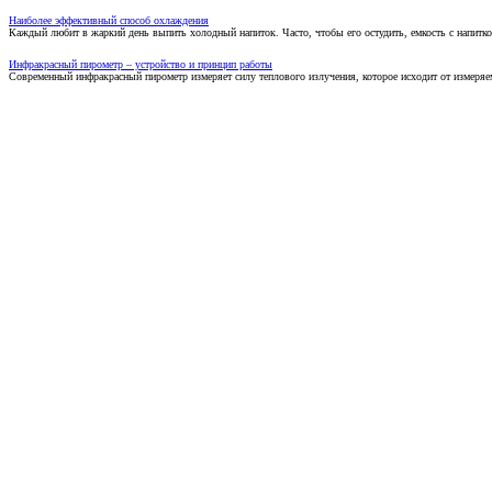
Наиболее эффективный способ охлаждения
Каждый любит в жаркий день выпить холодный напиток. Часто, чтобы его остудить, емкость с напитко
Инфракрасный пирометр – устройство и принцип работы
Современный инфракрасный пирометр измеряет силу теплового излучения, которое исходит от измеряем