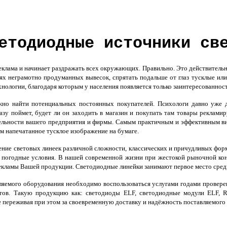
етодиодные источники св
клама и начинает раздражать всех окружающих. Правильно. Это действительно
ях неграмотно продуманных вывесок, спрятать подальше от глаз тусклые ил
нологии, благодаря которым у населения появляется только заинтересованност
но найти потенциальных постоянных покупателей. Психологи давно уже до
разу поймет, будет ли он заходить в магазин и покупать там товары реклам
бельности вашего предприятия и фирмы. Самым практичным и эффективным ви
м напечатанное тусклое изображение на бумаге.
ление световых линеек различной сложности, классических и причудливых фор
погодные условия. В нашей современной жизни при жестокой рыночной кон
рекламы Вашей продукции.
Светодиодные линейки
занимают первое место сред
яемого оборудования необходимо воспользоваться услугами годами провере
нтов. Такую продукцию как: светодиоды ELF, светодиодные модули ELF, 
не переживая при этом за своевременную доставку и надёжность поставляемого 