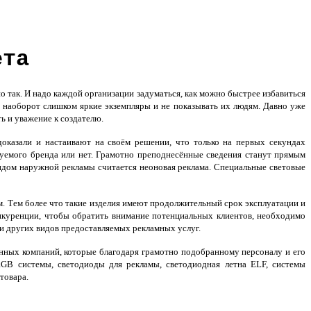
ета
 так. И надо каждой организации задуматься, как можно быстрее избавиться
и наоборот слишком яркие экземпляры и не показывать их людям. Давно уже
ь и уважение к создателю.
казали и настаивают на своём решении, что только на первых секундах
ируемого бренда или нет. Грамотно преподнесённые сведения станут прямым
дом наружной рекламы считается неоновая реклама. Специальные световые
м. Тем более что такие изделия имеют продолжительный срок эксплуатации и
куренции, чтобы обратить внимание потенциальных клиентов, необходимо
и других видов предоставляемых рекламных услуг.
нных компаний, которые благодаря грамотно подобранному персоналу и его
RGB системы, светодиоды для рекламы, светодиодная летна ELF, системы
товара.