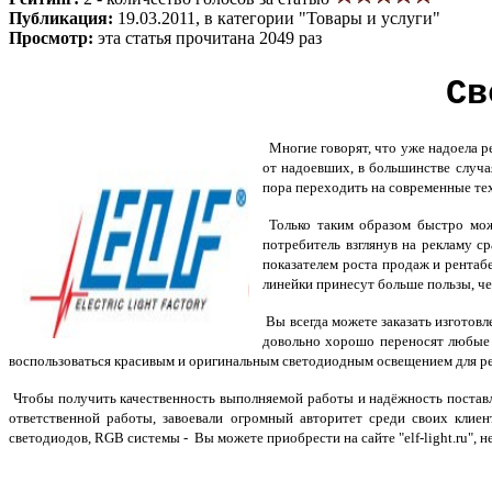
Публикация:
19.03.2011, в категории "Товары и услуги"
Просмотр:
эта статья прочитана 2049 раз
Св
Многие говорят, что уже надоела ре
от надоевших, в большинстве случа
пора переходить на современные тех
Только таким образом быстро мож
потребитель взглянув на рекламу с
показателем роста продаж и рента
линейки принесут больше пользы, че
Вы всегда можете заказать изготов
довольно хорошо переносят любые 
воспользоваться красивым и оригинальным светодиодным освещением для 
Чтобы получить качественность выполняемой работы и надёжность поставл
ответственной работы, завоевали огромный авторитет среди своих клие
светодиодов, RGB системы - Вы можете приобрести на сайте "elf-light.ru", 