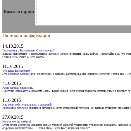
Комментарии:
Полезная информация
14.10.2015
Подготовка к Вознесению. С чего начать?
Важная информация и инструменты, которые можно применять сразу сейчас! Попробуйте все, что счит
Статья Лизы Ренее С чего начать?
11.10.2015
Что такое Вознесение?
Это основное пособие для начинающих, в котором рассматриваются основное значение и механика «Воз
4.10.2015
Расшифровка кириллицы
Поистине, наша азбука дана нам Богом. Какой смысл несут буквы алфавита, размещенные в таблицу 7х
1.10.2015
Как вести себя, сталкиваясь в агрессией
Абсолютно железное правило в ситуациях, когда агрессивный человек или падшая сущность стремится ва
27.09.2015
Кого и что вы любите?
Этим летом усилилось давление новых уровней скрытой технологии управления сознанием, которая н
секретной космонавтикой. - Статья Лизы Ренее Кого и что вы любите?