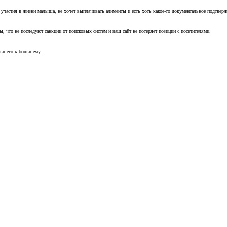
т участия в жизни малыша, не хочет выплачивать алименты и есть хоть какое-то документальное подтвер
, что не последуют санкции от поисковых систем и ваш сайт не потеряет позиции с посетителями.
ньшего к большему.