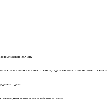
 военнослужащих по всему миру.
можно выполнять поставленные задачи в самых труднодоступных местах, к которым добраться другим с
ир до частных домов.
мастера перекрывают бетонными или железобетонными плитами.