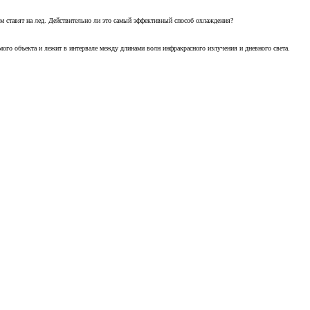
м ставят на лед. Действительно ли это самый эффективный способ охлаждения?
ого объекта и лежит в интервале между длинами волн инфракрасного излучения и дневного света.