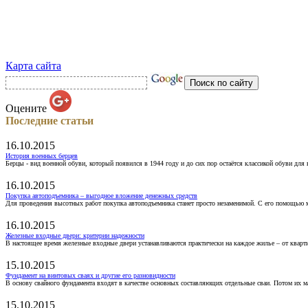
Карта сайта
Оцените
Последние статьи
16.10.2015
История военных берцев
Берцы - вид военной обуви, который появился в 1944 году и до сих пор остаётся классикой обуви для
16.10.2015
Покупка автоподъемника – выгодное вложение денежных средств
Для проведения высотных работ покупка автоподъемника станет просто незаменимой. С его помощью 
16.10.2015
Железные входные двери: критерии надежности
В настоящее время железные входные двери устанавливаются практически на каждое жилье – от кварт
15.10.2015
Фундамент на винтовых сваях и другие его разновидности
В основу свайного фундамента входят в качестве основных составляющих отдельные сваи. Потом их 
15.10.2015