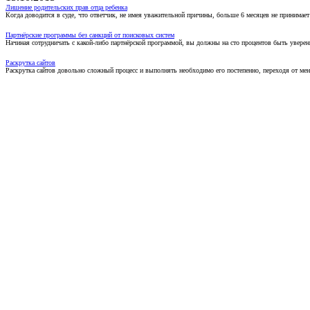
Лишение родительских прав отца ребенка
Когда доводится в суде, что ответчик, не имея уважительной причины, больше 6 месяцев не принимае
Партнёрские программы без санкций от поисковых систем
Начиная сотрудничать с какой-либо партнёрской программой, вы должны на сто процентов быть уверены
Раскрутка сайтов
Раскрутка сайтов довольно сложный процесс и выполнять необходимо его постепенно, переходя от ме