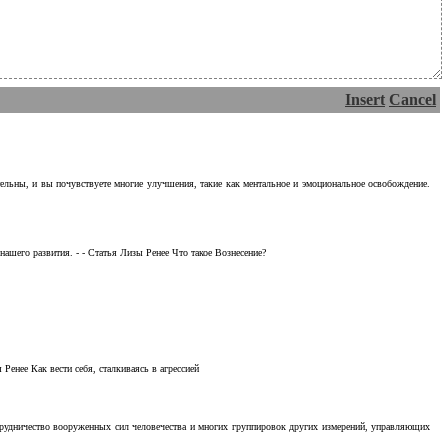
Insert
Cancel
тельны, и вы почувствуете многие улучшения, такие как ментальное и эмоциональное освобождение.
ашего развития. - - Статья Лизы Ренее Что такое Вознесение?
Ренее Как вести себя, сталкиваясь в агрессией
отрудничество вооруженных сил человечества и многих группировок других измерений, управляющих