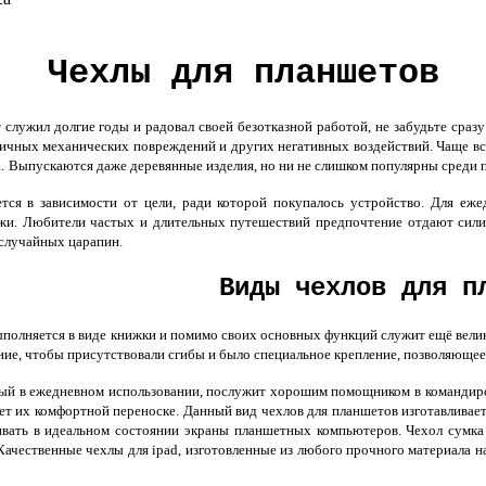
Чехлы для планшетов
лужил долгие годы и радовал своей безотказной работой, не забудьте сразу
ичных механических повреждений и других негативных воздействий. Чаще вс
.
Выпускаются даже деревянные изделия, но ни не слишком популярны среди п
ся в зависимости от цели, ради которой покупалось устройство. Для еже
ожи. Любители частых и длительных путешествий предпочтение отдают сил
случайных царапин.
Виды чехлов для п
полняется в виде книжки и помимо своих основных функций служит ещё вели
ние, чтобы присутствовали сгибы и было специальное крепление, позволяющее 
й в ежедневном использовании, послужит хорошим помощником в командиров
т их комфортной переноске. Данный вид чехлов для планшетов изготавливает
вать в идеальном состоянии экраны планшетных компьютеров. Чехол сумка
ачественные чехлы для ipad, изготовленные из любого прочного материала н