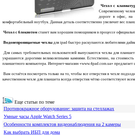
Чехол с клавиату
Современному челове
дороге в офис, на 
комфортабельный ноутбук. Данная деталь соответственно увеличит вес планш
Чехол с блокнотом
станет вам хорошим помощником в процессе официальны
Водонепроницаемые чехлы
для ipad быстро раскупаются любителями дайви
Для самых требовательных пользователей выпускаются чехлы для планшето
украшаются дорогими великолепными камнями. Естественно, на стоимость 
планшетного компьютера. Интернет-магазин «www.4pad.com.ua» предлагает 
Вам остаётся посмотреть только на то, чтобы все отверстия в чехле подхо
качественном чехле для планшета всегда отверстия чётко соответствуют все
Еще статьи по теме
Противокражное оборудование: защита на стеллажах
Умные часы Apple Watch Series 5
Особенности комплектов видеонаблюдения на 2 камеры
Как выбрать ИБП для дома