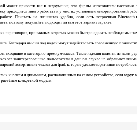
рой
может привести вас в недоумение, что фирмы изготовители настолько з
ку приходится много работать и у многих установлен ненормированный рабоч
работе. Печатать на планшетах удобно, если есть встроенная Bluetooth
ета, поэтому подумайте, подходит ли вам этот вариант заранее.
х переговоров, при важных встречах можно быстро сделать необходимые заме
нга. Благодаря им они под водой могут задействовать современную планшетн
в, входящие в категорию премиум-класса. Такие изделия шьются из кожи ред
чехлов заинтересованные пользователи в данном случае не обращают внима
широкий ассортимент чехлов для ipad, которые удовлетворят ваши потребнос
дили к кнопкам и динамикам, расположенным на самом устройстве, если вдру
м разъёмам конкретной модели.