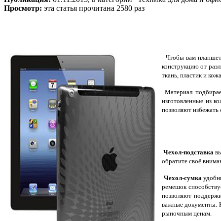
Просмотр:
эта статья прочитана 2580 раз
Чтобы вам планшет с
конструкцию от разл
ткань, пластик и кожа
Материал подбирает
изготовленные из к
позволяют избежать 
Чехол-подставка
вы
обратите своё внима
Чехол-сумка
удобны
ремешок способствуе
позволяют поддержи
важные документы. К
рыночным ценам.