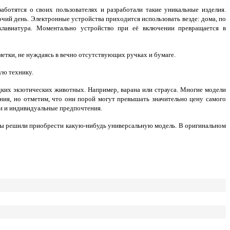
аботятся о своих пользователях и разработали такие уникальные изделия.
ий день. Электронные устройства приходится использовать везде: дома, по
-клавиатура. Моментально устройство при её включении превращается в
тки, не нуждаясь в вечно отсутствующих ручках и бумаге.
ую технику.
ких экзотических животных. Например, варана или страуса. Многие модели
ния, но отметим, что они порой могут превышать значительно цену самого
ти и индивидуальные предпочтения.
г вы решили приобрести какую-нибудь универсальную модель. В оригинальном