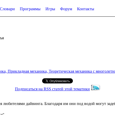
Словари
Программы
Игры
Форум
Контакты
ья
а, Прикладная механика, Теоретическая механика с многолетним
Подписаться на RSS статей этой тематики
я любителями дайвинга. Благодаря им они под водой могут зад
са"