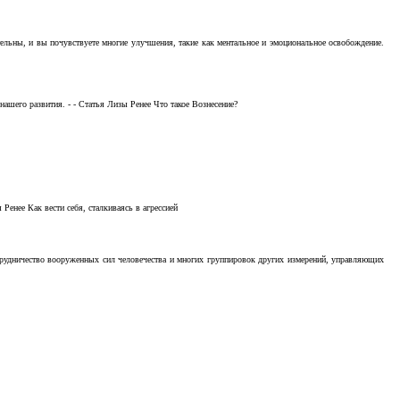
тельны, и вы почувствуете многие улучшения, такие как ментальное и эмоциональное освобождение.
ашего развития. - - Статья Лизы Ренее Что такое Вознесение?
Ренее Как вести себя, сталкиваясь в агрессией
отрудничество вооруженных сил человечества и многих группировок других измерений, управляющих