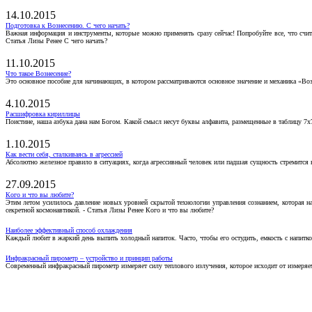
14.10.2015
Подготовка к Вознесению. С чего начать?
Важная информация и инструменты, которые можно применять сразу сейчас! Попробуйте все, что счит
Статья Лизы Ренее С чего начать?
11.10.2015
Что такое Вознесение?
Это основное пособие для начинающих, в котором рассматриваются основное значение и механика «Воз
4.10.2015
Расшифровка кириллицы
Поистине, наша азбука дана нам Богом. Какой смысл несут буквы алфавита, размещенные в таблицу 7х
1.10.2015
Как вести себя, сталкиваясь в агрессией
Абсолютно железное правило в ситуациях, когда агрессивный человек или падшая сущность стремится ва
27.09.2015
Кого и что вы любите?
Этим летом усилилось давление новых уровней скрытой технологии управления сознанием, которая н
секретной космонавтикой. - Статья Лизы Ренее Кого и что вы любите?
Наиболее эффективный способ охлаждения
Каждый любит в жаркий день выпить холодный напиток. Часто, чтобы его остудить, емкость с напитко
Инфракрасный пирометр – устройство и принцип работы
Современный инфракрасный пирометр измеряет силу теплового излучения, которое исходит от измеряем