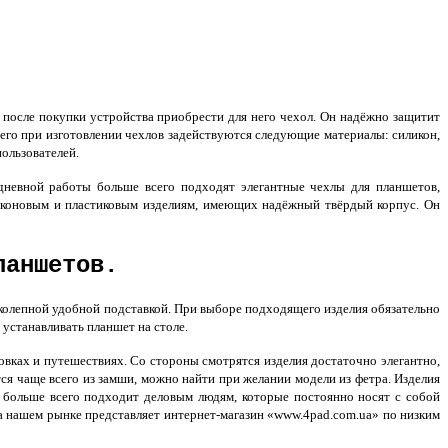
 после покупки устройства приобрести для него чехол. Он надёжно защитит
его при изготовлении чехлов задействуются следующие материалы: силикон,
ользователей.
дневной работы больше всего подходят элегантные чехлы для планшетов,
иконовым и пластиковым изделиям, имеющих надёжный твёрдый корпус. Он
ланшетов.
колепной удобной подставкой. При выборе подходящего изделия обязательно
устанавливать планшет на столе.
ках и путешествиях. Со стороны смотрятся изделия достаточно элегантно,
ся чаще всего из замши, можно найти при желании модели из фетра. Изделия
 больше всего подходит деловым людям, которые постоянно носят с собой
а нашем рынке представляет интернет-магазин «www.4pad.com.ua» по низким