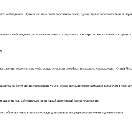
аете необходимым. Применяйте это в своем собственном темпе, однако, будьте последовательны и стара
несения» и обсуждаются различные симптомы, с которыми мы, как люди, можем столкнуться в процессе н
7?
с запугать, состоит в том, чтобы всегда оставаться спокойным и сохранять хладнокровие. - Статья Лизы 
аправлена на более сконцентрированные усилия военно-промышленного комплекса и включает в себя с
м ставят на лед. Действительно ли это самый эффективный способ охлаждения?
ого объекта и лежит в интервале между длинами волн инфракрасного излучения и дневного света.