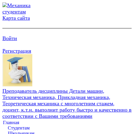
Карта сайта
Войти
Регистрация
Преподаватель дисциплины Детали машин,
Техническая механика, Прикладная механика,
Теоретическая механика с многолетним стажем,
доцент, к.т.н. выполнит работу быстро и качественно в
соответствии с Вашими требованиями
Главная
Студентам
Школьникам