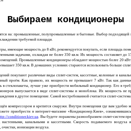
Выбираем кондиционеры
тся на: промышленные, полупромышленные и бытовые. Выбор подходящей мо
хлаждении требуемой площади.
ры, имеющие мощность до 8 кВт, рекомендуется покупать, если площадь по
вленными задачами, охлаждая не более 350 кв.м. Их мощность составляет до 
помещений. Промышленные кондиционеры обладают мощностью более 20 кВт 
евышает 350 кв.м. В домашних условиях стараются использовать больше спли
ний покупают различные виды сплит-систем, кассетные, колонные и каналь
нный проём. Как правило, их мощность не превышает 7 кВт. Так как данн
ь в стеклопакеты, лучше уже приобрести мобильный кондиционер. Его в требу
онеров выпускается в виде сплит-системы и моноблока. Их мощность не пр
лаждения в другое помещение. Самой востребованной считается сплит-система,
щён компрессором и крепится снаружи. Внутри помещения где вам удобно м
можете приобрести в интернет-магазине «Кондиционер.Киев», ознакомившис
ttp://conditioner.kiev.ua
. Вы будете поражены разнообразием сплит-систем пр
 настенными, канальными и кассетными. Скорость подаваемого воздуха 
 очистки, ионизации воздуха.