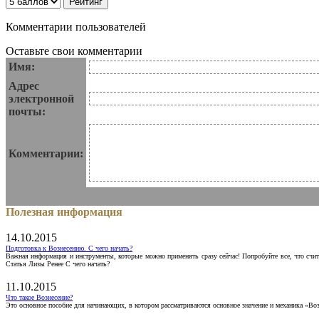
Комментарии пользователей
Оставьте свои комментарии
Имя:
Адрес
электронной
почты:
Комментарии:
Полезная информация
14.10.2015
Подготовка к Вознесению. С чего начать?
Важная информация и инструменты, которые можно применять сразу сейчас! Попробуйте все, что счит
Статья Лизы Ренее С чего начать?
11.10.2015
Что такое Вознесение?
Это основное пособие для начинающих, в котором рассматриваются основное значение и механика «Воз