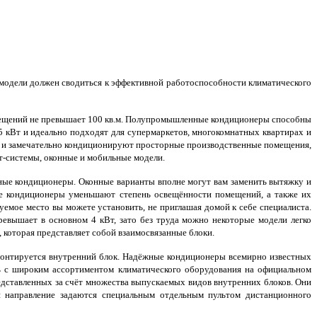
дели должен сводиться к эффективной работоспособности климатического
мещений не превышает 100 кв.м. Полупромышленные кондиционеры способны
15 кВт и идеально подходят для супермаркетов, многокомнатных квартирах и
и замечательно кондиционируют просторные производственные помещения,
т-системы, оконные и мобильные модели.
ные кондиционеры. Оконные варианты вполне могут вам заменить вытяжку и
ые кондиционеры уменьшают степень освещённости помещений, а также их
емое место вы можете установить, не приглашая домой к себе специалиста.
евышает в основном 4 кВт, зато без труда можно некоторые модели легко
 которая представляет собой взаимосвязанные блоки.
онтируется внутренний блок. Надёжные кондиционеры всемирно известных
ь с широким ассортиментом климатического оборудования на официальном
едставленных за счёт множества выпускаемых видов внутренних блоков. Они
и направление задаются специальным отдельным пультом дистанционного