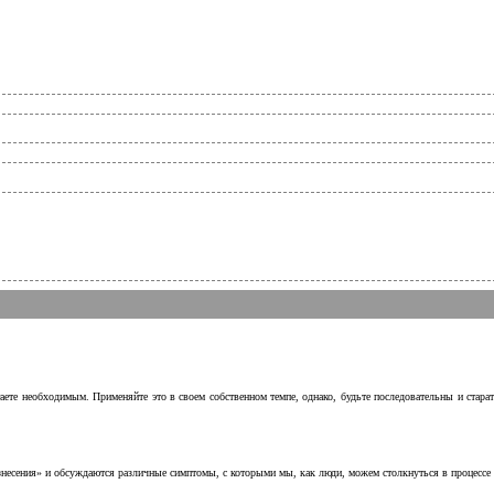
аете необходимым. Применяйте это в своем собственном темпе, однако, будьте последовательны и стара
несения» и обсуждаются различные симптомы, с которыми мы, как люди, можем столкнуться в процессе н