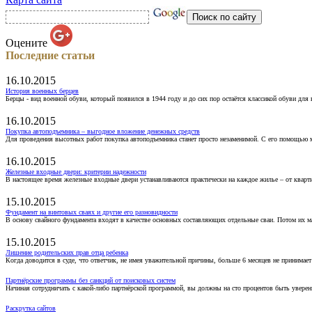
Оцените
Последние статьи
16.10.2015
История военных берцев
Берцы - вид военной обуви, который появился в 1944 году и до сих пор остаётся классикой обуви для
16.10.2015
Покупка автоподъемника – выгодное вложение денежных средств
Для проведения высотных работ покупка автоподъемника станет просто незаменимой. С его помощью 
16.10.2015
Железные входные двери: критерии надежности
В настоящее время железные входные двери устанавливаются практически на каждое жилье – от кварт
15.10.2015
Фундамент на винтовых сваях и другие его разновидности
В основу свайного фундамента входят в качестве основных составляющих отдельные сваи. Потом их 
15.10.2015
Лишение родительских прав отца ребенка
Когда доводится в суде, что ответчик, не имея уважительной причины, больше 6 месяцев не принимае
Партнёрские программы без санкций от поисковых систем
Начиная сотрудничать с какой-либо партнёрской программой, вы должны на сто процентов быть уверены
Раскрутка сайтов