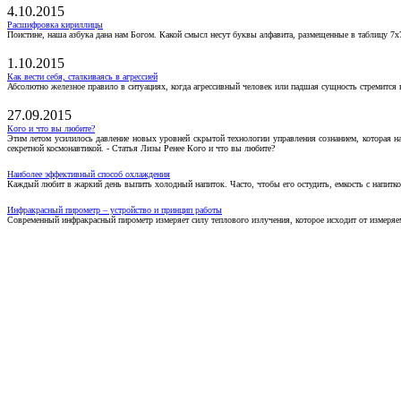
4.10.2015
Расшифровка кириллицы
Поистине, наша азбука дана нам Богом. Какой смысл несут буквы алфавита, размещенные в таблицу 7х
1.10.2015
Как вести себя, сталкиваясь в агрессией
Абсолютно железное правило в ситуациях, когда агрессивный человек или падшая сущность стремится ва
27.09.2015
Кого и что вы любите?
Этим летом усилилось давление новых уровней скрытой технологии управления сознанием, которая н
секретной космонавтикой. - Статья Лизы Ренее Кого и что вы любите?
Наиболее эффективный способ охлаждения
Каждый любит в жаркий день выпить холодный напиток. Часто, чтобы его остудить, емкость с напитко
Инфракрасный пирометр – устройство и принцип работы
Современный инфракрасный пирометр измеряет силу теплового излучения, которое исходит от измеряем