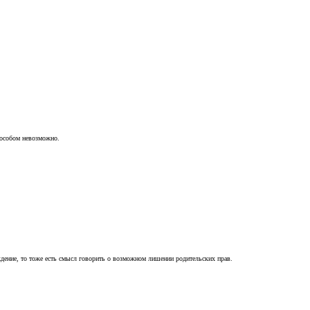
пособом невозможно.
ждение, то тоже есть смысл говорить о возможном лишении родительских прав.