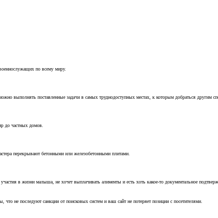
 военнослужащих по всему миру.
можно выполнять поставленные задачи в самых труднодоступных местах, к которым добраться другим с
ир до частных домов.
мастера перекрывают бетонными или железобетонными плитами.
т участия в жизни малыша, не хочет выплачивать алименты и есть хоть какое-то документальное подтвер
, что не последуют санкции от поисковых систем и ваш сайт не потеряет позиции с посетителями.