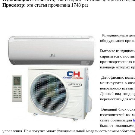
Просмотр:
эта статья прочитана 1748 раз
Кондиционеры деля
оборудования при о
Бытовые кондиционе
справиться с поста
производственных 
площадь которых пр
Для офисных помеще
монтируются в око
невозможно вставит
Данный вид кондици
переместить для ох
Внешний блок осна
изготовителей вы 
сайте организации
h
бывают колонными,
управления. При покупке многофункциональной модели есть режим обогрева,