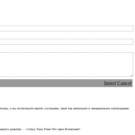
Insert
Cancel
тельны, и вы почувствуете многие улучшения, такие как ментальное и эмоциональное освобождение.
ашего развития. - - Статья Лизы Ренее Что такое Вознесение?