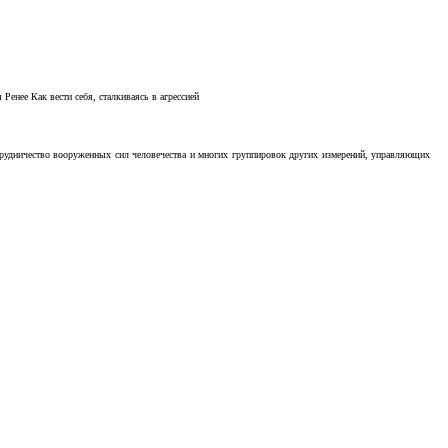
Ренее Как вести себя, сталкиваясь в агрессией
отрудничество вооруженных сил человечества и многих группировок других измерений, управляющих