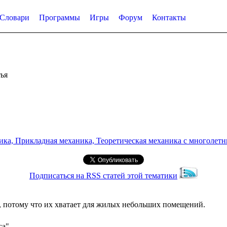
Словари
Программы
Игры
Форум
Контакты
ья
а, Прикладная механика, Теоретическая механика с многолетним
Подписаться на RSS статей этой тематики
 потому что их хватает для жилых небольших помещений.
са"