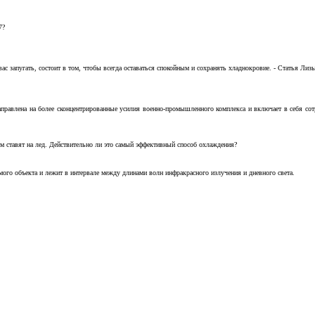
7?
с запугать, состоит в том, чтобы всегда оставаться спокойным и сохранять хладнокровие. - Статья Лизы 
аправлена на более сконцентрированные усилия военно-промышленного комплекса и включает в себя с
м ставят на лед. Действительно ли это самый эффективный способ охлаждения?
ого объекта и лежит в интервале между длинами волн инфракрасного излучения и дневного света.