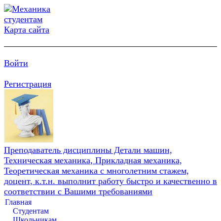
Карта сайта
Войти
Регистрация
Преподаватель дисциплины Детали машин,
Техническая механика, Прикладная механика,
Теоретическая механика с многолетним стажем,
доцент, к.т.н. выполнит работу быстро и качественно в
соответствии с Вашими требованиями
Главная
Студентам
Школьникам