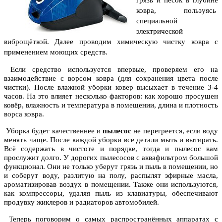
грязь и песок в глубине
ковра, пользуясь
специальной
электрической
виброщёткой. Далее проводим химическую чистку ковра с
применением моющих средств.
Если средство используется впервые, проверяем его на
взаимодействие с ворсом ковра (для сохранения цвета после
чистки). После влажной уборки ковер высыхает в течение 3-4
часов. На это влияет несколько факторов: как хорошо просушен
ковёр, влажность и температура в помещении, длина и плотность
ворса ковра.
Уборка будет качественнее и
пылесос
не перегреется, если воду
менять чаще. После каждой уборки все детали мыть и вытирать.
Всё содержать в чистоте и порядке, тогда и пылесос вам
прослужит долго. У дорогих пылесосов с аквафильтром большой
функционал. Они не только уберут грязь и пыль в помещении, но
и соберут воду, разлитую на полу, распылят эфирные масла,
ароматизировав воздух в помещении. Также они используются,
как компрессоры, удаляя пыль из клавиатуры, обеспечивают
продувку жиклеров и радиаторов автомобилей.
Теперь поговорим о самых распространённых аппаратах с