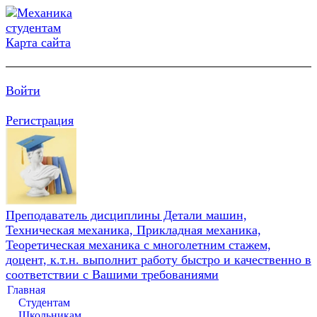
Карта сайта
Войти
Регистрация
Преподаватель дисциплины Детали машин,
Техническая механика, Прикладная механика,
Теоретическая механика с многолетним стажем,
доцент, к.т.н. выполнит работу быстро и качественно в
соответствии с Вашими требованиями
Главная
Студентам
Школьникам