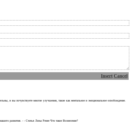
Insert
Cancel
тельны, и вы почувствуете многие улучшения, такие как ментальное и эмоциональное освобождение.
ашего развития. - - Статья Лизы Ренее Что такое Вознесение?