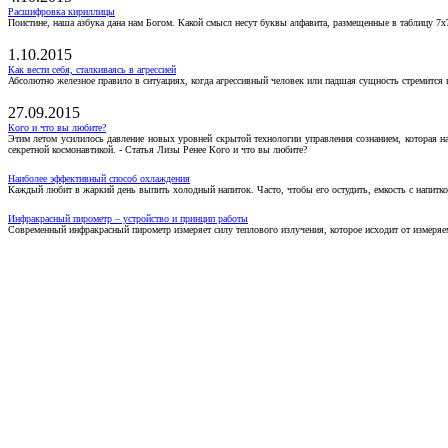
Расшифровка кириллицы
Поистине, наша азбука дана нам Богом. Какой смысл несут буквы алфавита, размещенные в таблицу 7х
1.10.2015
Как вести себя, сталкиваясь в агрессией
Абсолютно железное правило в ситуациях, когда агрессивный человек или падшая сущность стремится ва
27.09.2015
Кого и что вы любите?
Этим летом усилилось давление новых уровней скрытой технологии управления сознанием, которая н
секретной космонавтикой. - Статья Лизы Ренее Кого и что вы любите?
Наиболее эффективный способ охлаждения
Каждый любит в жаркий день выпить холодный напиток. Часто, чтобы его остудить, емкость с напитко
Инфракрасный пирометр – устройство и принцип работы
Современный инфракрасный пирометр измеряет силу теплового излучения, которое исходит от измеряем