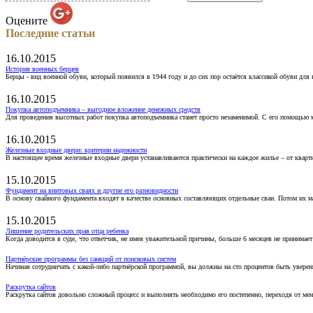
Оцените
Последние статьи
16.10.2015
История военных берцев
Берцы - вид военной обуви, который появился в 1944 году и до сих пор остаётся классикой обуви для
16.10.2015
Покупка автоподъемника – выгодное вложение денежных средств
Для проведения высотных работ покупка автоподъемника станет просто незаменимой. С его помощью 
16.10.2015
Железные входные двери: критерии надежности
В настоящее время железные входные двери устанавливаются практически на каждое жилье – от кварт
15.10.2015
Фундамент на винтовых сваях и другие его разновидности
В основу свайного фундамента входят в качестве основных составляющих отдельные сваи. Потом их 
15.10.2015
Лишение родительских прав отца ребенка
Когда доводится в суде, что ответчик, не имея уважительной причины, больше 6 месяцев не принимае
Партнёрские программы без санкций от поисковых систем
Начиная сотрудничать с какой-либо партнёрской программой, вы должны на сто процентов быть уверены
Раскрутка сайтов
Раскрутка сайтов довольно сложный процесс и выполнять необходимо его постепенно, переходя от ме