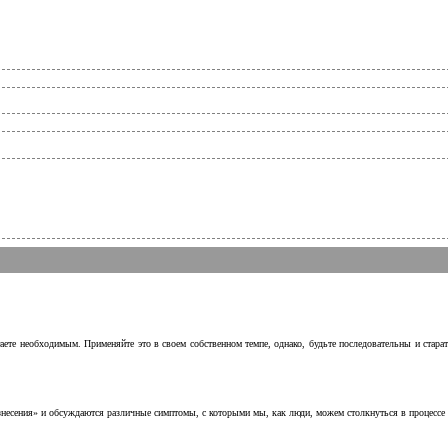
аете необходимым. Применяйте это в своем собственном темпе, однако, будьте последовательны и стара
несения» и обсуждаются различные симптомы, с которыми мы, как люди, можем столкнуться в процессе н