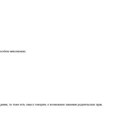
пособом невозможно.
ждение, то тоже есть смысл говорить о возможном лишении родительских прав.