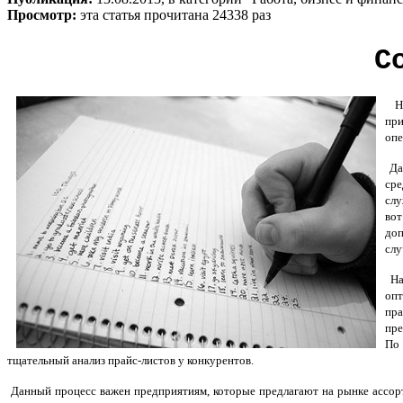
Просмотр:
эта статья прочитана 24338 раз
С
Нет
при
опе
Дан
сре
слу
во
доп
слу
На 
опт
пра
пре
По 
тщательный анализ прайс-листов у конкурентов.
Данный процесс важен предприятиям, которые предлагают на рынке ассорт