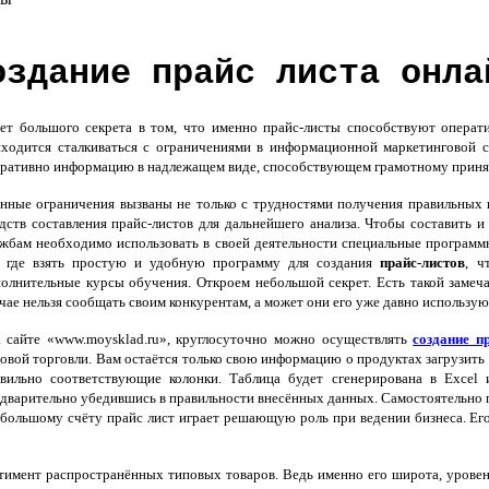
оздание прайс листа онла
 большого секрета в том, что именно прайс-листы способствуют операти
ходится сталкиваться с ограничениями в информационной маркетинговой с
ративно информацию в надлежащем виде, способствующем грамотному прин
ные ограничения вызваны не только с трудностями получения правильных 
дств составления прайс-листов для дальнейшего анализа. Чтобы составить
жбам необходимо использовать в своей деятельности специальные программн
т где взять простую и удобную программу для создания
прайс-листов
, ч
олнительные курсы обучения. Откроем небольшой секрет. Есть такой замеч
чае нельзя сообщать своим конкурентам, а может они его уже давно используют 
сайте «www.moysklad.ru», круглосуточно можно осуществлять
создание п
овой торговли. Вам остаётся только свою информацию о продуктах загрузить
вильно соответствующие колонки. Таблица будет сгенерирована в Excel
дварительно убедившись в правильности внесённых данных. Самостоятельно
большому счёту прайс лист играет решающую роль при ведении бизнеса. Его 
имент распространённых типовых товаров. Ведь именно его широта, уровен