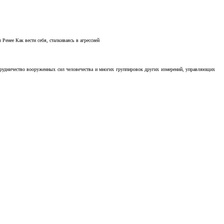
Ренее Как вести себя, сталкиваясь в агрессией
отрудничество вооруженных сил человечества и многих группировок других измерений, управляющих