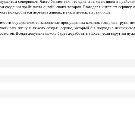
окументом соперников. Часто бывает так, что одна и та же позиция в прайс-л
ри создании прайс листа онлайн своих товаров. Благодаря интернет-сервису
жет понадобиться передача данных в аналитическое хранилище.
димости осуществляется заполнение пропущенных колонок товарных групп мене
уальному плану и тяжело создать сервис, который бы подходил исключител
-листов. Всегда документ можно будет доработать в Excel, если вдруг вы ну