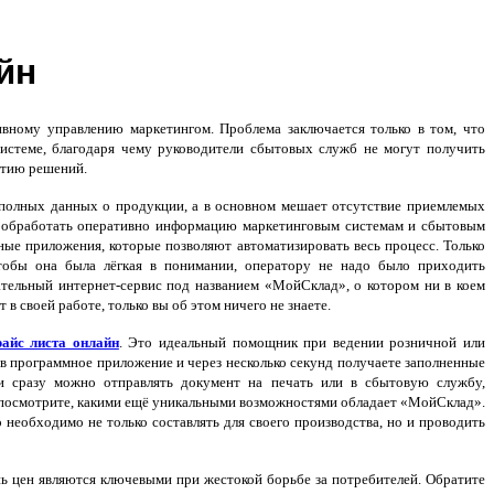
йн
вному управлению маркетингом. Проблема заключается только в том, что
истеме, благодаря чему руководители сбытовых служб не могут получить
ятию решений.
полных данных о продукции, а в основном мешает отсутствие приемлемых
 и обработать оперативно информацию маркетинговым системам и сбытовым
ые приложения, которые позволяют автоматизировать весь процесс. Только
тобы она была лёгкая в понимании, оператору не надо было приходить
ательный интернет-сервис под названием «МойСклад», о котором ни в коем
в своей работе, только вы об этом ничего не знаете.
райс листа онлайн
. Это идеальный помощник при ведении розничной или
 в программное приложение и через несколько секунд получаете заполненные
 и сразу можно отправлять документ на печать или в сбытовую службу,
 посмотрите, какими ещё уникальными возможностями обладает «МойСклад».
необходимо не только составлять для своего производства, но и проводить
ь цен являются ключевыми при жестокой борьбе за потребителей. Обратите