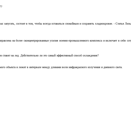
7?
с запугать, состоит в том, чтобы всегда оставаться спокойным и сохранять хладнокровие. - Статья Лизы 
аправлена на более сконцентрированные усилия военно-промышленного комплекса и включает в себя с
м ставят на лед. Действительно ли это самый эффективный способ охлаждения?
ого объекта и лежит в интервале между длинами волн инфракрасного излучения и дневного света.