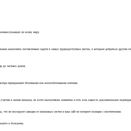
 военнослужащих по всему миру.
можно выполнять поставленные задачи в самых труднодоступных местах, к которым добраться другим с
ир до частных домов.
мастера перекрывают бетонными или железобетонными плитами.
т участия в жизни малыша, не хочет выплачивать алименты и есть хоть какое-то документальное подтвер
, что не последуют санкции от поисковых систем и ваш сайт не потеряет позиции с посетителями.
ньшего к большему.