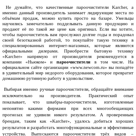
Не думайте, что качественные пароочистители Karcher, а
именно данный производитель занимает лидирующие места по
объёмам продаж, можно купить просто на базаре. Умельцы
научились замечательно подделывать данную продукцию и
продают её по такой же цене как оригинал. Если вы хотите,
чтобы пароочиститель вам прослужил долгие годы и порадовал
своей безотказной работой, то покупайте такую технику в
специализированных интернет-магазинах, которые являются
официальными дилерами. Приобрести бытовую технику
«Karcher» напрямую от производителя рекомендуется в
компании «Ньюком» и
пароочистители
в том числе. На
официальном сайте организации «www.newcom.ru» вы попадёте
в удивительный мир недорого оборудования, которое превратит
домашнюю рутинную работу в удовольствие.
Выбирая именно ручные пароочистители, обращайте внимание
исключительно на производителя.
Практический опыт
показывает, что швабры-пароочистители, изготовленные
непонятно какими фирмами при всех многообещающих
прогнозах не удивили никого результатом. А проверенным
брендам, таким как «Karcher», удалось добиться хороших
результатов и разработать многофункциональные и эффективные
устройства. Выпускаются пароочистители трёх видов –