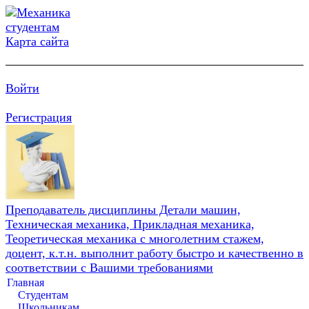
Карта сайта
Войти
Регистрация
Преподаватель дисциплины Детали машин,
Техническая механика, Прикладная механика,
Теоретическая механика с многолетним стажем,
доцент, к.т.н. выполнит работу быстро и качественно в
соответствии с Вашими требованиями
Главная
Студентам
Школьникам