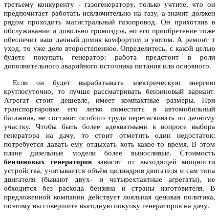
третьему конкуренту - газогенератору, только учтите, что он
предпочитает работать исключительно на газу, а значит должен
рядом проходить магистральный газопровод. Он прихотлив в
обслуживании и довольно громоздок, но его приобретение тоже
обеспечит ваш дачный домик комфортом и уютом. А ремонт т
уход, то уже дело второстепенное. Определитесь, с какой целью
будете покупать генератор: работа предстоит в роли
дополнительного аварийного источника питания или основного.
Если он будет вырабатывать электрическую энергию
круглосуточно, то лучше рассматривать бензиновый вариант.
Агрегат стоит дешевле, имеет компактные размеры. При
транспортировке его легко поместить в автомобильный
багажник, не составит особого труда перетаскивать по дачному
участку. Чтобы быть более адекватными в вопросе выбора
генератора на дачу, то стоит отметить один недостаток:
потребуется давать ему отдыхать хоть какое-то время. В этом
плане дизельные модели более выносливые. Стоимость
бензиновых генераторов
зависит от выходящей мощности
устройства, учитывается объём цилиндров двигателя и сам типа
двигателя (бывают двух- и четырехтактные агрегаты), не
обходится без расхода бензина и страны изготовителя. В
предложенной компании действует лояльная ценовая политика,
поэтому вы совершите выгодную покупку генераторов на дачу.