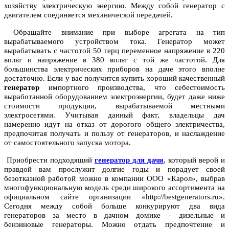
хозяйству электрическую энергию. Между собой генератор с
двигателем соединяется механической передачей.
Обращайте внимание при выборе агрегата на тип
вырабатываемого устройством тока. Генератор может
вырабатывать с частотой 50 герц переменное напряжение в 220
вольт и напряжение в 380 вольт с той же частотой. Для
большинства электрических приборов на даче этого вполне
достаточно. Если у вас получится купить хороший качественный
генератор
импортного производства, что себестоимость
выработанной оборудованием электроэнергии, будет даже ниже
стоимости продукции, вырабатываемой местными
электросетями. Учитывая данный факт, владельцы дач
намеренно идут на отказ от дорогого общего электричества,
предпочитая получать и пользу от генераторов, и наслаждение
от самостоятельного запуска мотора.
Приобрести подходящий
генератор для дачи
, который верой и
правдой вам прослужит долгие годы и порадует своей
безотказной работой можно в компании ООО «Карол», выбрав
многофункциональную модель среди широкого ассортимента на
официальном сайте организации «http://bestgenerators.ru».
Сегодня между собой больше конкурируют два вида
генераторов за место в дачном домике – дизельные и
бензиновые генераторы. Можно отдать предпочтение и