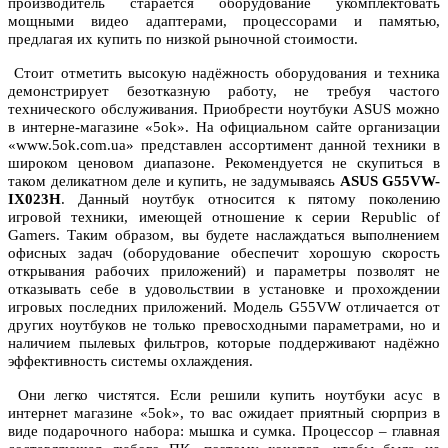
производитель старается оборудование укомплектовать
мощными видео адаптерами, процессорами и памятью,
предлагая их купить по низкой рыночной стоимости.
Стоит отметить высокую надёжность оборудования и техника
демонстрирует безотказную работу, не требуя частого
технического обслуживания. Приобрести ноутбуки ASUS можно
в интерне-магазине «5ok». На официальном сайте организации
«www.5ok.com.ua» представлен ассортимент данной техники в
широком ценовом диапазоне. Рекомендуется не скупиться в
таком деликатном деле и купить, не задумываясь
ASUS G55VW-
IX023H
. Данный ноутбук относится к пятому поколению
игровой техники, имеющей отношение к серии Republic of
Gamers. Таким образом, вы будете наслаждаться выполнением
офисных задач (оборудование обеспечит хорошую скорость
открывания рабочих приложений) и параметры позволят не
отказывать себе в удовольствии в установке и прохождении
игровых последних приложений. Модель G55VW отличается от
других ноутбуков не только превосходными параметрами, но и
наличием пылевых фильтров, которые поддерживают надёжно
эффективность системы охлаждения.
Они легко чистятся. Если решили купить ноутбуки асус в
интернет магазине «5ok», то вас ожидает приятный сюрприз в
виде подарочного набора: мышка и сумка. Процессор – главная