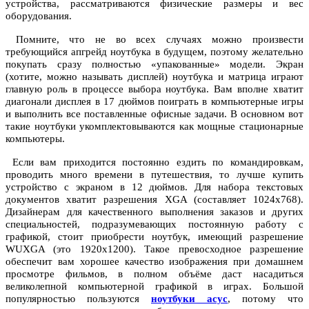
устройства, рассматриваются физические размеры и вес
оборудования.
Помните, что не во всех случаях можно произвести
требующийся апгрейд ноутбука в будущем, поэтому желательно
покупать сразу полностью «упакованные» модели. Экран
(хотите, можно называть дисплей) ноутбука и матрица играют
главную роль в процессе выбора ноутбука. Вам вполне хватит
диагонали дисплея в 17 дюймов поиграть в компьютерные игры
и выполнить все поставленные офисные задачи. В основном вот
такие ноутбуки укомплектовываются как мощные стационарные
компьютеры.
Если вам приходится постоянно ездить по командировкам,
проводить много времени в путешествия, то лучше купить
устройство с экраном в 12 дюймов. Для набора текстовых
документов хватит разрешения XGA (составляет 1024х768).
Дизайнерам для качественного выполнения заказов и других
специальностей, подразумевающих постоянную работу с
графикой, стоит приобрести ноутбук, имеющий разрешение
WUXGA (это 1920х1200). Такое превосходное разрешение
обеспечит вам хорошее качество изображения при домашнем
просмотре фильмов, в полном объёме даст насадиться
великолепной компьютерной графикой в играх. Большой
популярностью пользуются
ноутбуки асус
, потому что