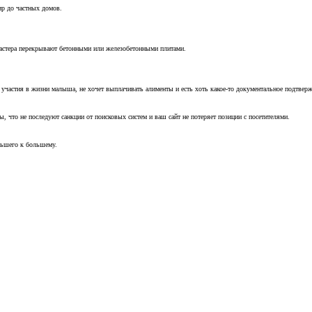
ир до частных домов.
мастера перекрывают бетонными или железобетонными плитами.
т участия в жизни малыша, не хочет выплачивать алименты и есть хоть какое-то документальное подтвер
, что не последуют санкции от поисковых систем и ваш сайт не потеряет позиции с посетителями.
ньшего к большему.