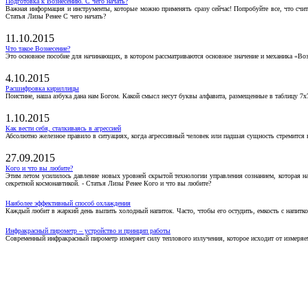
Подготовка к Вознесению. С чего начать?
Важная информация и инструменты, которые можно применять сразу сейчас! Попробуйте все, что счит
Статья Лизы Ренее С чего начать?
11.10.2015
Что такое Вознесение?
Это основное пособие для начинающих, в котором рассматриваются основное значение и механика «Воз
4.10.2015
Расшифровка кириллицы
Поистине, наша азбука дана нам Богом. Какой смысл несут буквы алфавита, размещенные в таблицу 7х
1.10.2015
Как вести себя, сталкиваясь в агрессией
Абсолютно железное правило в ситуациях, когда агрессивный человек или падшая сущность стремится ва
27.09.2015
Кого и что вы любите?
Этим летом усилилось давление новых уровней скрытой технологии управления сознанием, которая н
секретной космонавтикой. - Статья Лизы Ренее Кого и что вы любите?
Наиболее эффективный способ охлаждения
Каждый любит в жаркий день выпить холодный напиток. Часто, чтобы его остудить, емкость с напитко
Инфракрасный пирометр – устройство и принцип работы
Современный инфракрасный пирометр измеряет силу теплового излучения, которое исходит от измеряем