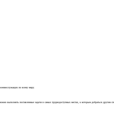
 военнослужащих по всему миру.
можно выполнять поставленные задачи в самых труднодоступных местах, к которым добраться другим с