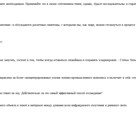
аете необходимым. Применяйте это в своем собственном темпе, однако, будьте последовательны и стара
несения» и обсуждаются различные симптомы, с которыми мы, как люди, можем столкнуться в процессе н
7?
с запугать, состоит в том, чтобы всегда оставаться спокойным и сохранять хладнокровие. - Статья Лизы 
аправлена на более сконцентрированные усилия военно-промышленного комплекса и включает в себя с
м ставят на лед. Действительно ли это самый эффективный способ охлаждения?
ого объекта и лежит в интервале между длинами волн инфракрасного излучения и дневного света.