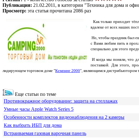
Публикация:
21.02.2011, в категории "Техника для дома и офи
Просмотр:
эта статья прочитана 2086 раз
Как только приходит тёпло
вдалеке от всех наших пос
Но, чтобы праздник был ещ
с Вами любим пить в прох
специально для этого пре
И когда мы поняли, что д
поставкой.
Для этого, пр
лидирующем торговом доме "
Кемпинг 2000
", являющимся дистрибьютором то
Еще статьи по теме
Противокражное оборудование: защита на стеллажах
Умные часы Apple Watch Series 5
Особенности комплектов видеонаблюдения на 2 камеры
Как выбрать ИБП для дома
Встраиваемая газовая варочная панель