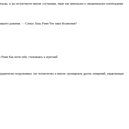
тельны, и вы почувствуете многие улучшения, такие как ментальное и эмоциональное освобождение.
ашего развития. - - Статья Лизы Ренее Что такое Вознесение?
Ренее Как вести себя, сталкиваясь в агрессией
отрудничество вооруженных сил человечества и многих группировок других измерений, управляющих