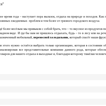
са"
е время года – наступает пора вылазок, отдыха на природе и походов. Как 
тоянных ежедневных проблем и тем более от грязного городского воздуха.
ё более весёлым мы привыкли с собой брать, что – то вкусное из продуктов 
ладном виде.
И где бы нам не пришлось отдыхать, будь – то в лесу или на реч
дназначенный мобильный,
переносной холодильник
, который спасёт наши фрук
ля этого нужно остаётся выбрать только организацию, которая в состоянии 
оанализировав все представительные компании данного рода, которые обес
варов для нашего отдыха в выходные и, благодаря которому тяжёлая человече