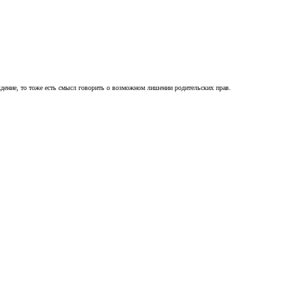
ждение, то тоже есть смысл говорить о возможном лишении родительских прав.