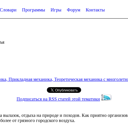
Словари
Программы
Игры
Форум
Контакты
ья
а, Прикладная механика, Теоретическая механика с многолетним
Подписаться на RSS статей этой тематики
ра вылазок, отдыха на природе и походов. Как приятно организо
олее от грязного городского воздуха.