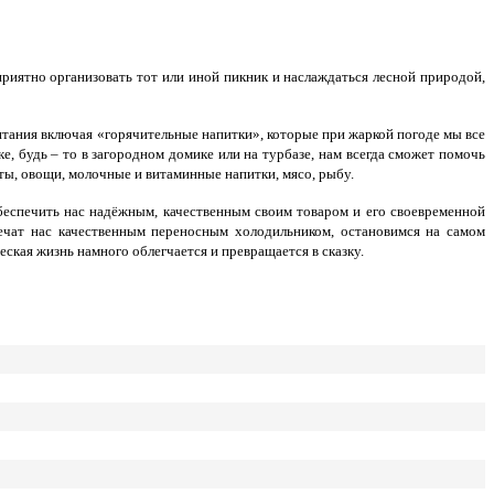
приятно организовать тот или иной пикник и наслаждаться лесной природой,
питания включая «горячительные напитки», которые при жаркой погоде мы все
ке, будь – то в загородном домике или на турбазе, нам всегда сможет помочь
ты, овощи, молочные и витаминные напитки, мясо, рыбу.
обеспечить нас надёжным, качественным своим товаром и его своевременной
печат нас качественным переносным холодильником, остановимся на самом
ская жизнь намного облегчается и превращается в сказку.