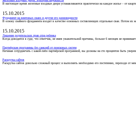
Железные входные двери: критерии надежности
В настоящее время железные входные двери устанавливаются практически на каждое жилье – от кварт
15.10.2015
Фундамент на винтовых сваях и другие его разновидности
В основу свайного фундамента входят в качестве основных составляющих отдельные сваи. Потом их 
15.10.2015
Лишение родительских прав отца ребенка
Когда доводится в суде, что ответчик, не имея уважительной причины, больше 6 месяцев не принимае
Партнёрские программы без санкций от поисковых систем
Начиная сотрудничать с какой-либо партнёрской программой, вы должны на сто процентов быть уверены
Раскрутка сайтов
Раскрутка сайтов довольно сложный процесс и выполнять необходимо его постепенно, переходя от ме