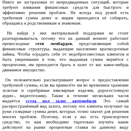
Никто не застрахован от непредвиденных ситуаций, которые
требуют вливания финансовых средств для быстрого и
эффективно решения проблем. Не всегда под рукой есть
требуемая сумма денег и людям приходится её собирать,
обращаясь к родственникам и знакомым.
Не найдя у них материальной поддержки не стоит
разочаровываться, потому что на данный момент работают
превосходные
сети ломбардов
, представляющие собой
финансовые структуры, выдающие населению краткосрочные
займы. Чтобы оградить себя от недобросовестных клиентов и
быть уверенными в том, что выданная сумма вернётся с
процентами, им приходится брать в залог от вас какое-нибудь
движимое имущество.
Он положительно рассматривают вопрос о предоставлении
требуемой суммы, если вы принесёте им во временное хранение
золотые и серебряные ювелирные изделия, дорогостоящую
аудио-, видеотехнику. Также в течение нескольких часов
выдаётся
ссуда под залог автомобиля
. Это самый
распространённый вид залога, потому что клиенты получают на
руки солидные суммы денег, которых точно хватит для решения
многих проблем. Поэтому, если у вас есть транспортное
средство, то вам необходимо тщательно изучить какие
действуют на рынке процентные ставки по данному виду