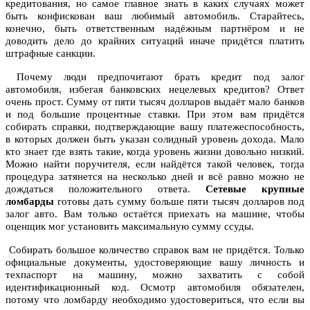
кредитования, но самое главное знать в каких случаях может
быть конфискован ваш любимый автомобиль. Старайтесь,
конечно, быть ответственным надёжным партнёром и не
доводить дело до крайних ситуаций иначе придётся платить
штрафные санкции.
Почему люди предпочитают брать кредит под залог
автомобиля, избегая банковских нецелевых кредитов? Ответ
очень прост. Сумму от пяти тысяч долларов выдаёт мало банков
и под большие процентные ставки. При этом вам придётся
собирать справки, подтверждающие вашу платежеспособность,
в которых должен быть указан солидный уровень дохода. Мало
кто знает где взять такие, когда уровень жизни довольно низкий.
Можно найти поручителя, если найдётся такой человек, тогда
процедура затянется на несколько дней и всё равно можно не
дождаться положительного ответа.
Сетевые крупные
ломбарды
готовы дать сумму больше пяти тысяч долларов под
залог авто. Вам только остаётся приехать на машине, чтобы
оценщик мог установить максимальную сумму ссуды.
Собирать большое количество справок вам не придётся. Только
официальные документы, удостоверяющие вашу личность и
техпаспорт на машину, можно захватить с собой
идентификационный код. Осмотр автомобиля обязателен,
потому что ломбарду необходимо удостовериться, что если вы