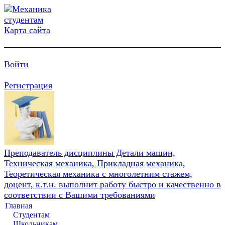
Карта сайта
Войти
Регистрация
Преподаватель дисциплины Детали машин,
Техническая механика, Прикладная механика,
Теоретическая механика с многолетним стажем,
доцент, к.т.н. выполнит работу быстро и качественно в
соответствии с Вашими требованиями
Главная
Студентам
Школьникам