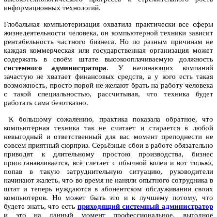
информационных технологий.
Глобальная компьютеризация охватила практически все сферы
жизнедеятельности человека, он компьютерной техники зависит
рентабельность частного бизнеса. Но по разным причинам не
каждая коммерческая или государственная организация может
содержать в своём штате высокооплачиваемую должность
системного администратора
. У начинающих компаний
зачастую не хватает финансовых средств, а у кого есть такая
возможность, просто порой не желают брать на работу человека
с такой специальностью, рассчитывая, что техника будет
работать сама безотказно.
К большому сожалению, практика показала обратное, что
компьютерная техника так не считает и старается в любой
невыгодный и ответственный для вас момент преподнести не
совсем приятный сюрприз. Серьёзные сбои в работе обязательно
приводят к длительному простою производства, бизнес
приостанавливается, всё слетает с обычной колеи и вот только,
попав в такую затруднительную ситуацию, руководители
начинают жалеть, что во время не наняли опытного сотрудника в
штат и теперь нуждаются в абонентском обслуживании своих
компьютеров. Но может быть это и к лучшему потому, что
будете знать, что есть
приходящий системный администратор
и это на данный момент профессиональное, выгодное