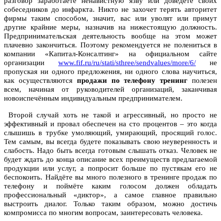
разговор заработаете ненавистную язву или доведёте своих
собеседников до инфаркта. Никто не захочет терять авторитет
фирмы таким способом, значит, вас или уволят или примут
другие крайние меры, назначив на нижестоящую должность.
Предпринимательская деятельность вообще на этом может
плачевно закончиться. Поэтому рекомендуется не полениться в
компании «Капитал-Консалтинг» на официальном сайте
организации
www.fif.ru/ru/stati/sthree/sendvalues/more/6/
не
пропуская ни одного предложения, ни одного слова научиться,
как осуществляются
продажи по телефону тренинг
полезен
всем, начиная от руководителей организаций, заканчивая
новоиспечённым индивидуальным предпринимателем.
Второй случай хоть не такой и агрессивный, но просто не
эффективный и провал обеспечен на сто процентов – это когда
слышишь в трубке умоляющий, умирающий, просящий голос.
Тем самым, вы всегда будете показывать свою неуверенность и
слабость. Надо быть всегда готовым слышать отказ. Человек не
будет ждать до конца описание всех преимуществ предлагаемой
продукции или услуг, а попросит больше по пустякам его не
беспокоить. Найдёте вы много полезного в тренинге продаж по
телефону и поймёте каким голосом должен обладать
профессиональный «диктор», а самое главное правильно
выстроить диалог. Только таким образом, можно достичь
компромисса по многим вопросам, заинтересовать человека.